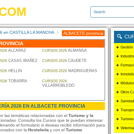
.COM
2026 en CASTILLA LA MANCHA
ALBACETE provincia
CU
ROVINCIA
Gestión
ALCARAZ
ALMANSA
2026
CURSOS 2026
Industri
CASAS IBAÑEZ
CAUDETE
2026
CURSOS 2026
Formaci
HELLIN
MADRIGUERAS
2026
CURSOS 2026
Inmobili
TOBARRA
2026
CURSOS 2026
Módulos
VILLARROBLEDO
Otros C
Sanidad
ERÍA 2026 EN ALBACETE PROVINCIA
Transpo
n las temáticas relacionadas con el
Turismo y la
Turismo
acionadas. Consulta los Cursos que te puedan interesar
lenando el formulario si deseas recibir información para
Veterina
cionados con la
Hostelería
y con el
Turismo