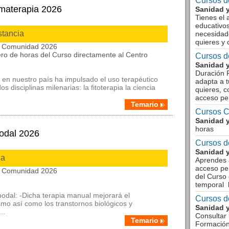
Cursos d
omaterapia 2026
Sanidad y
Tienes el 
educativos
stancia
necesidad
quieres y 
la Comunidad 2026
ro de horas del Curso directamente al Centro
Cursos d
Sanidad y
Duración F
s en nuestro paí­s ha impulsado el uso terapéutico
adapta a t
 disciplinas milenarias: la fitoterapia la ciencia
quieres, c
acceso pe
Temario
Cursos C
Sanidad y
horas
Podal 2026
Cursos d
Sanidad y
ia
Aprendes a
acceso pe
la Comunidad 2026
del Curso 
temporal 
 podal: -Dicha terapia manual mejorará el
Cursos d
mo así como los transtornos biológicos y
Sanidad y
..
Consultar 
Temario
Formació