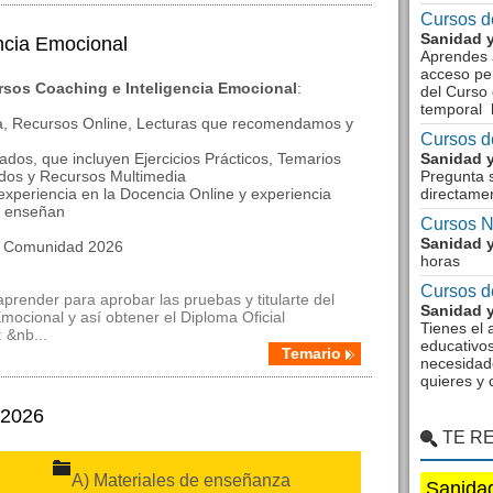
Cursos de
Sanidad y
ncia Emocional
Aprendes a
acceso pe
rsos Coaching e Inteligencia Emocional
:
del Curso 
temporal 
ca, Recursos Online, Lecturas que recomendamos y
Cursos d
ados, que incluyen Ejercicios Prácticos, Temarios
Sanidad y
ados y Recursos Multimedia
Pregunta 
experiencia en la Docencia Online y experiencia
directame
e enseñan
Cursos N
Sanidad y
la Comunidad 2026
horas
Cursos d
prender para aprobar las pruebas y titularte del
Sanidad y
mocional y así obtener el Diploma Oficial
Tienes el 
 &nb...
educativos
Temario
necesidad
quieres y 
 2026
TE R
A) Materiales de enseñanza
Sanidad