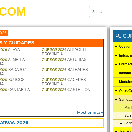
.COM
2026
CU
S Y CIUDADES
Gestión
ALAVA
ALBACETE
2026
CURSOS 2026
PROVINCIA
Industr
ALMERIA
ASTURIAS
2026
CURSOS 2026
IA
Formaci
BADAJOZ
BALEARES
2026
CURSOS 2026
Inmobil
IA
BURGOS
CACERES
2026
CURSOS 2026
Módulo
IA
PROVINCIA
CANTABRIA
CASTELLON
2026
CURSOS 2026
Otros C
Sanidad
Medi
Mostrar más»
Sani
ativas 2026
Serv
Transpo