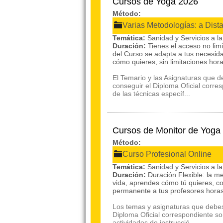
Cursos de Yoga 2026
Método:
Varias Metodologías: a Dist
Temática:
Sanidad y Servicios a 
Duración:
Tienes el acceso no lim
del Curso se adapta a tus necesid
cómo quieres, sin limitaciones hor
El Temario y las Asignaturas que 
conseguir el Diploma Oficial corre
de las técnicas específ...
Cursos de Monitor de Yoga
Método:
Curso Profesional Online
Temática:
Sanidad y Servicios a 
Duración:
Duración Flexible: la m
vida, aprendes cómo tú quieres, c
permanente a tus profesores hora
Los temas y asignaturas que debes
Diploma Oficial correspondiente so
actividades de instrucció...