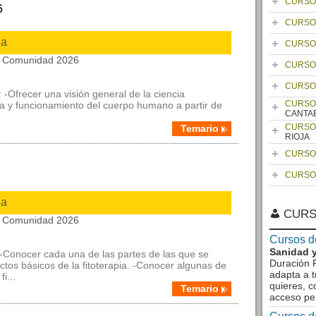
CURSO
6
CURSO
ia
CURSO
la Comunidad 2026
CURSO
CURSO
 -Ofrecer una visión general de la ciencia
CURSO
ra y funcionamiento del cuerpo humano a partir de
CANTA
CURSO
Temario
RIOJA
CURSO
CURSO
ia
CURS
la Comunidad 2026
Cursos d
Sanidad y
: -Conocer cada una de las partes de las que se
Duración F
tos básicos de la fitoterapia. -Conocer algunas de
adapta a t
i...
quieres, c
Temario
acceso pe