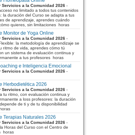
e Homeopatía Online
 Servicios a la Comunidad 2026
-
acceso no limitado a todos tus contenidos
: la duración del Curso se adapta a tus
es de aprendizaje, aprendes cuándo
cómo quieres, sin limitaciones horas
e Monitor de Yoga Online
 Servicios a la Comunidad 2026
-
lexible: la metodología de aprendizaje se
u ritmo de vida, aprendes cómo tú
on un sistema de evaluación continua y
rmanente a tus profesores horas
oaching e Inteligencia Emocional
 Servicios a la Comunidad 2026
-
e Herbodietética 2026
 Servicios a la Comunidad 2026
-
 tu ritmo, con evaluación continua y
rmanente a loss profesores: la duración
depende de ti y de tu disponibilidad
horas
e Terapias Naturales 2026
 Servicios a la Comunidad 2026
-
la Horas del Curso con el Centro de
n horas