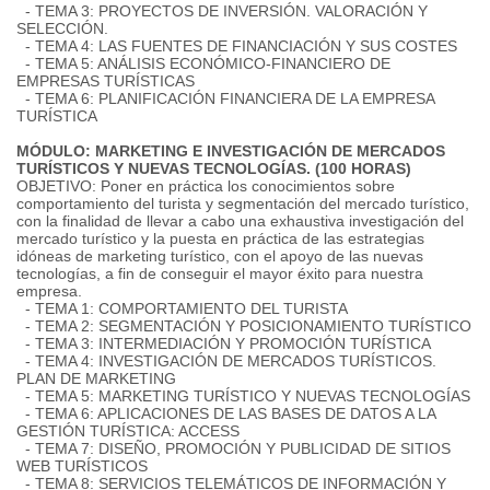
- TEMA 3: PROYECTOS DE INVERSIÓN. VALORACIÓN Y
SELECCIÓN.
- TEMA 4: LAS FUENTES DE FINANCIACIÓN Y SUS COSTES
- TEMA 5: ANÁLISIS ECONÓMICO-FINANCIERO DE
EMPRESAS TURÍSTICAS
- TEMA 6: PLANIFICACIÓN FINANCIERA DE LA EMPRESA
TURÍSTICA
MÓDULO: MARKETING E INVESTIGACIÓN DE MERCADOS
TURÍSTICOS Y NUEVAS TECNOLOGÍAS. (100 HORAS)
OBJETIVO: Poner en práctica los conocimientos sobre
comportamiento del turista y segmentación del mercado turístico,
con la finalidad de llevar a cabo una exhaustiva investigación del
mercado turístico y la puesta en práctica de las estrategias
idóneas de marketing turístico, con el apoyo de las nuevas
tecnologías, a fin de conseguir el mayor éxito para nuestra
empresa.
- TEMA 1: COMPORTAMIENTO DEL TURISTA
- TEMA 2: SEGMENTACIÓN Y POSICIONAMIENTO TURÍSTICO
- TEMA 3: INTERMEDIACIÓN Y PROMOCIÓN TURÍSTICA
- TEMA 4: INVESTIGACIÓN DE MERCADOS TURÍSTICOS.
PLAN DE MARKETING
- TEMA 5: MARKETING TURÍSTICO Y NUEVAS TECNOLOGÍAS
- TEMA 6: APLICACIONES DE LAS BASES DE DATOS A LA
GESTIÓN TURÍSTICA: ACCESS
- TEMA 7: DISEÑO, PROMOCIÓN Y PUBLICIDAD DE SITIOS
WEB TURÍSTICOS
- TEMA 8: SERVICIOS TELEMÁTICOS DE INFORMACIÓN Y