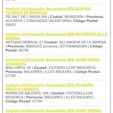
Instituto de Educación Secundaria (IES) BEATRIU
FAJARDO DE MENDOZA
PD SALT DE L'AIGUA S/N |
Ciudad:
BENIDORM |
Provincia:
ALICANTE | COMUNIDAD VALENCIANA |
Código Postal:
03503
Instituto de Educación Secundaria (IES) IES PUERTA DE LA
SERENA
ANTONIO NEBRIJA, 8 |
Ciudad:
VILLANUEVA DE LA SERENA
|
Provincia:
BADAJOZ provincia | EXTREMADURA |
Código
Postal:
06700
Instituto de Educación Secundaria (IES) JOSEP MARIA
QUADRADO
MALLORCA, 65 |
Ciudad:
CIUTADELLA DE MENORCA |
Provincia:
BALEARES | ILLES BALEARS |
Código Postal:
07760
Instituto de Educación Secundaria (IES) IES MARIA
ÀNGELS CARDONA
RONDA DE BALEARS, S/N |
Ciudad:
CIUTADELLA DE
MENORCA |
Provincia:
BALEARES | ILLES BALEARS |
Código Postal:
07760
Instituto de Educación Secundaria (IES) JOSEP MIQUEL