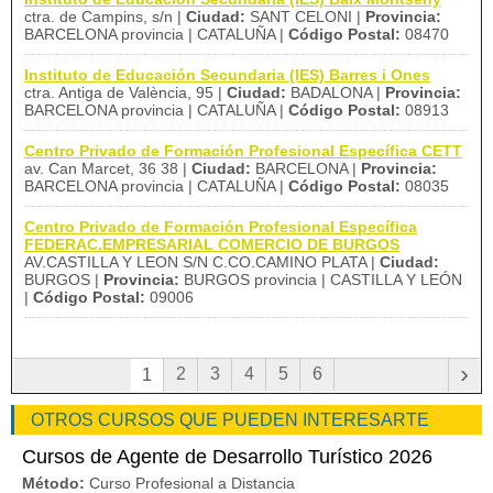
ctra. de Campins, s/n |
Ciudad:
SANT CELONI |
Provincia:
BARCELONA provincia | CATALUÑA |
Código Postal:
08470
Instituto de Educación Secundaria (IES) Barres i Ones
ctra. Antiga de València, 95 |
Ciudad:
BADALONA |
Provincia:
BARCELONA provincia | CATALUÑA |
Código Postal:
08913
Centro Privado de Formación Profesional Específica CETT
av. Can Marcet, 36 38 |
Ciudad:
BARCELONA |
Provincia:
BARCELONA provincia | CATALUÑA |
Código Postal:
08035
Centro Privado de Formación Profesional Específica
FEDERAC.EMPRESARIAL COMERCIO DE BURGOS
AV.CASTILLA Y LEON S/N C.CO.CAMINO PLATA |
Ciudad:
BURGOS |
Provincia:
BURGOS provincia | CASTILLA Y LEÓN
|
Código Postal:
09006
›
2
3
4
5
6
1
OTROS CURSOS QUE PUEDEN INTERESARTE
Cursos de Agente de Desarrollo Turístico 2026
Método:
Curso Profesional a Distancia