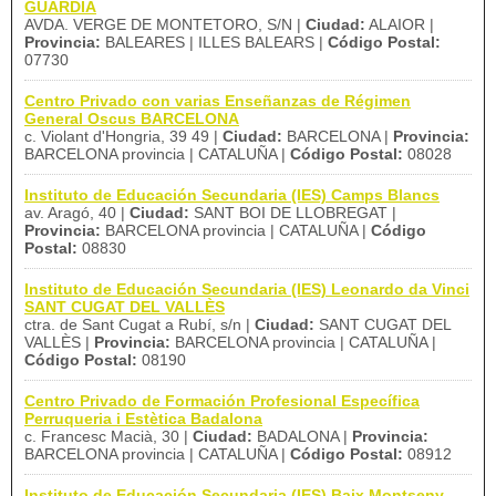
GUÀRDIA
AVDA. VERGE DE MONTETORO, S/N |
Ciudad:
ALAIOR |
Provincia:
BALEARES | ILLES BALEARS |
Código Postal:
07730
Centro Privado con varias Enseñanzas de Régimen
General Oscus BARCELONA
c. Violant d'Hongria, 39 49 |
Ciudad:
BARCELONA |
Provincia:
BARCELONA provincia | CATALUÑA |
Código Postal:
08028
Instituto de Educación Secundaria (IES) Camps Blancs
av. Aragó, 40 |
Ciudad:
SANT BOI DE LLOBREGAT |
Provincia:
BARCELONA provincia | CATALUÑA |
Código
Postal:
08830
Instituto de Educación Secundaria (IES) Leonardo da Vinci
SANT CUGAT DEL VALLÈS
ctra. de Sant Cugat a Rubí, s/n |
Ciudad:
SANT CUGAT DEL
VALLÈS |
Provincia:
BARCELONA provincia | CATALUÑA |
Código Postal:
08190
Centro Privado de Formación Profesional Específica
Perruqueria i Estètica Badalona
c. Francesc Macià, 30 |
Ciudad:
BADALONA |
Provincia:
BARCELONA provincia | CATALUÑA |
Código Postal:
08912
Instituto de Educación Secundaria (IES) Baix Montseny