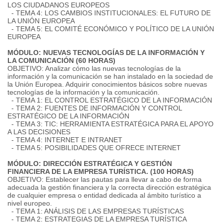
LOS CIUDADANOS EUROPEOS
- TEMA 4: LOS CAMBIOS INSTITUCIONALES: EL FUTURO DE
LA UNIÓN EUROPEA
- TEMA 5: EL COMITÉ ECONÓMICO Y POLÍTICO DE LA UNIÓN
EUROPEA
MÓDULO: NUEVAS TECNOLOGÍAS DE LA INFORMACIÓN Y
LA COMUNICACIÓN (60 HORAS)
OBJETIVO: Analizar cómo las nuevas tecnologías de la
información y la comunicación se han instalado en la sociedad de
la Unión Europea. Adquirir conocimientos básicos sobre nuevas
tecnologías de la información y la comunicación.
- TEMA 1: EL CONTROL ESTRATÉGICO DE LA INFORMACIÓN
- TEMA 2: FUENTES DE INFORMACIÓN Y CONTROL
ESTRATÉGICO DE LA INFORMACIÓN
- TEMA 3: TIC: HERRAMIENTA ESTRATÉGICA PARA EL APOYO
A LAS DECISIONES
- TEMA 4: INTERNET E INTRANET
- TEMA 5: POSIBILIDADES QUE OFRECE INTERNET
MÓDULO: DIRECCIÓN ESTRATÉGICA Y GESTIÓN
FINANCIERA DE LA EMPRESA TURÍSTICA. (100 HORAS)
OBJETIVO: Establecer las pautas para llevar a cabo de forma
adecuada la gestión financiera y la correcta dirección estratégica
de cualquier empresa o entidad dedicada al ámbito turístico a
nivel europeo.
- TEMA 1: ANÁLISIS DE LAS EMPRESAS TURÍSTICAS
- TEMA 2: ESTRATEGIAS DE LA EMPRESA TURÍSTICA