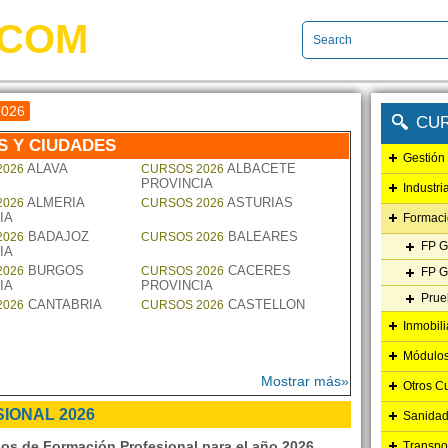
.COM
2026
CU
S Y CIUDADES
Gestión
ALAVA
ALBACETE
2026
CURSOS 2026
PROVINCIA
Industri
ALMERIA
ASTURIAS
2026
CURSOS 2026
IA
Formaci
BADAJOZ
BALEARES
2026
CURSOS 2026
FP G
IA
BURGOS
CACERES
2026
CURSOS 2026
FP G
IA
PROVINCIA
Prue
CANTABRIA
CASTELLON
2026
CURSOS 2026
Inmobili
Módulos
Mostrar más»
Otros C
IONAL 2026
Sanidad
os de Formación Profesional para el año 2026.
Transpo