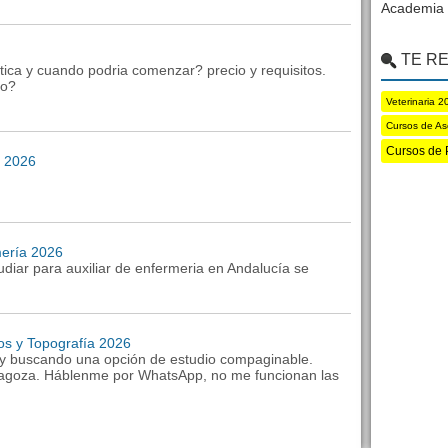
Academia 
TE R
etica y cuando podria comenzar? precio y requisitos.
do?
Veterinaria 2
Cursos de As
Cursos de 
l 2026
mería 2026
diar para auxiliar de enfermeria en Andalucía se
os y Topografía 2026
oy buscando una opción de estudio compaginable.
agoza. Háblenme por WhatsApp, no me funcionan las