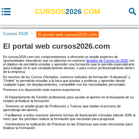
CURSOS
2026
.COM
Cursos 2026
El portal web cursos2026.com
El portal web cursos2026.com
En cursos2026.com nos comprometemos a ofrecerte un amplio espectro de
oportunidades educativas que se plasman en nuestros
listados de Cursos en 2026
con
el objetivo de permitirte estudiar y aprender una formación que te permita especializarte
para trabajar en lo que verdaderamente deseas, o para crecer profesionalmente dentro
de tu empresa.
En muchos de los Cursos Ofertados, nuestros métodos de formación “A distancia” y
“Online” te permitirán estudiar a la hora que puedas o prefieras y aprender desde
cualquier lugar, sin desplazamientos, compatible con tus necesidades personales.
Ponemos a tu disposición toda nuestra experiencia:
- El Departamento de Gestión profesional, para ayudar al alumno en la búsqueda de su
empleo al finalizar la formación.
- Tenemos un amplio grupo de Profesores y Tutores que tutelan el proceso de
aprendizaje del alumno.
- Facilitamos a todos nuestros alumnos formas de financiación cómodas (desde 100€ al
mes) que les permitan realizar la formación que necesitan para progresar.
- Gestionamos la realización de Prácticas en las Empresas que sean necesarias para
finalizar la Formación