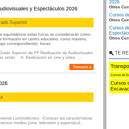
2026
Otros Cur
udiovisuales y Espectáculos 2026
Cursos d
Otros Cur
rado Superior
Cursos de
Espectác
de equivalencia estas horas se considerarán como
Otros Cur
 de formación en centro educativo, como máximo,
ajo correspondiente). horas
Grado Superior de FP Realización de Audiovisuales
TE R
r serán: A- Realización en cine y video. ...
Transpo
Temario
Cursos de E
026
Cursos 
Excavac
ia
esional Luminotécnico: -Conocer las características
versos medios (cine, televisión y espectácul...