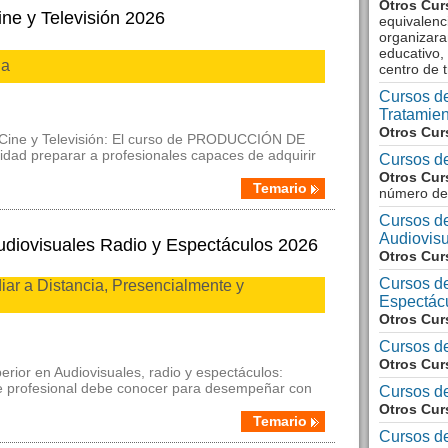
Otros Cur
ne y Televisión 2026
equivalenc
organizara
educativo,
ia
centro de 
Cursos de
Tratamie
Otros Cur
e Cine y Televisión: El curso de PRODUCCIÓN DE
idad preparar a profesionales capaces de adquirir
Cursos de
Otros Cur
Temario
número de
Cursos de
Audiovis
udiovisuales Radio y Espectáculos 2026
Otros Cur
Cursos de
ar a Distancia, Presencialmente y
Espectác
Otros Cur
Cursos d
Otros Cur
erior en Audiovisuales, radio y espectáculos:
ste profesional debe conocer para desempeñar con
Cursos d
Otros Cur
Temario
Cursos de