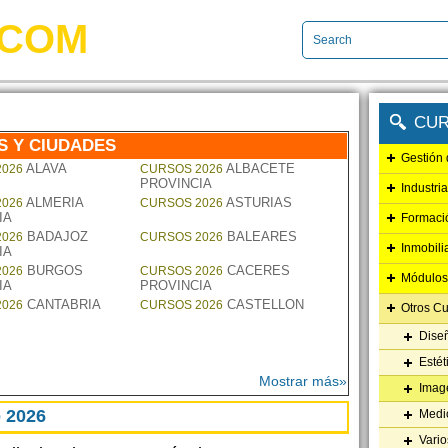
.COM
CUR
S Y CIUDADES
Gestión
ALAVA
ALBACETE
2026
CURSOS 2026
PROVINCIA
Industri
ALMERIA
ASTURIAS
2026
CURSOS 2026
IA
Formaci
BADAJOZ
BALEARES
2026
CURSOS 2026
Inmobili
IA
BURGOS
CACERES
2026
CURSOS 2026
Módulos
IA
PROVINCIA
CANTABRIA
CASTELLON
2026
CURSOS 2026
Otros C
Dise
Estét
Mostrar más»
Imag
 2026
Medi
Vari