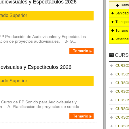
udiovisuales y Espectáculos 2026
Rama
Sanidad 
rado Superior
Transpo
Turismo 
FP Producción de Audiovisuales y Espectáculos
Veterina
ación de proyectos audiovisuales. B- G...
Temario
CURS
CURSOS
iovisuales y Espectáculos 2026
CURSOS
rado Superior
CURSOS
CURSOS
CURSOS
 Curso de FP Sonido para Audiovisuales y
: A- Planificación de proyectos de sonido. ...
CURSOS
Temario
CURSOS
CURSOS