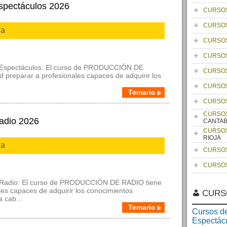
spectáculos 2026
CURSOS
CURSOS
ia
CURSOS
CURSOS
e Espectáculos: El curso de PRODUCCIÓN DE
CURSOS
preparar a profesionales capaces de adquirir los
CURSOS
Temario
CURSOS
CURSOS
adio 2026
CANTAB
CURSOS
RIOJA
ia
CURSOS
CURSOS
e Radio: El curso de PRODUCCIÓN DE RADIO tiene
ales capaces de adquirir los conocimientos
CURS
a cab...
Temario
Cursos de
Espectác