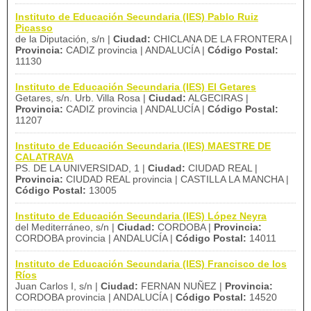
Instituto de Educación Secundaria (IES) Pablo Ruiz
Picasso
de la Diputación, s/n |
Ciudad:
CHICLANA DE LA FRONTERA |
Provincia:
CADIZ provincia | ANDALUCÍA |
Código Postal:
11130
Instituto de Educación Secundaria (IES) El Getares
Getares, s/n. Urb. Villa Rosa |
Ciudad:
ALGECIRAS |
Provincia:
CADIZ provincia | ANDALUCÍA |
Código Postal:
11207
Instituto de Educación Secundaria (IES) MAESTRE DE
CALATRAVA
PS. DE LA UNIVERSIDAD, 1 |
Ciudad:
CIUDAD REAL |
Provincia:
CIUDAD REAL provincia | CASTILLA LA MANCHA |
Código Postal:
13005
Instituto de Educación Secundaria (IES) López Neyra
del Mediterráneo, s/n |
Ciudad:
CORDOBA |
Provincia:
CORDOBA provincia | ANDALUCÍA |
Código Postal:
14011
Instituto de Educación Secundaria (IES) Francisco de los
Ríos
Juan Carlos I, s/n |
Ciudad:
FERNAN NUÑEZ |
Provincia:
CORDOBA provincia | ANDALUCÍA |
Código Postal:
14520