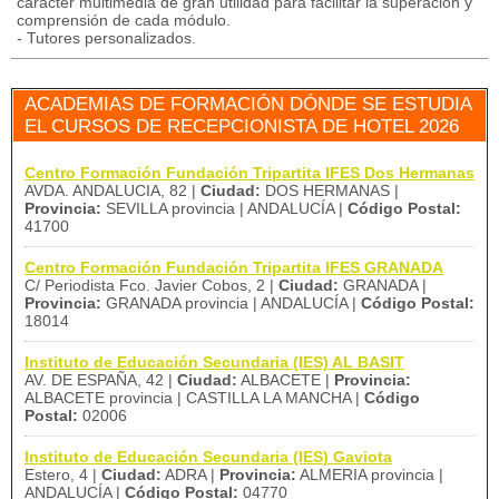
carácter multimedia de gran utilidad para facilitar la superación y
comprensión de cada módulo.
- Tutores personalizados.
ACADEMIAS DE FORMACIÓN DÓNDE SE ESTUDIA
EL CURSOS DE RECEPCIONISTA DE HOTEL 2026
Centro Formación Fundación Tripartita IFES Dos Hermanas
AVDA. ANDALUCIA, 82 |
Ciudad:
DOS HERMANAS |
Provincia:
SEVILLA provincia | ANDALUCÍA |
Código Postal:
41700
Centro Formación Fundación Tripartita IFES GRANADA
C/ Periodista Fco. Javier Cobos, 2 |
Ciudad:
GRANADA |
Provincia:
GRANADA provincia | ANDALUCÍA |
Código Postal:
18014
Instituto de Educación Secundaria (IES) AL BASIT
AV. DE ESPAÑA, 42 |
Ciudad:
ALBACETE |
Provincia:
ALBACETE provincia | CASTILLA LA MANCHA |
Código
Postal:
02006
Instituto de Educación Secundaria (IES) Gaviota
Estero, 4 |
Ciudad:
ADRA |
Provincia:
ALMERIA provincia |
ANDALUCÍA |
Código Postal:
04770