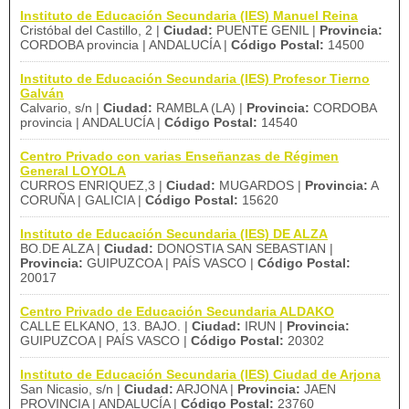
Instituto de Educación Secundaria (IES) Manuel Reina
Cristóbal del Castillo, 2 |
Ciudad:
PUENTE GENIL |
Provincia:
CORDOBA provincia | ANDALUCÍA |
Código Postal:
14500
Instituto de Educación Secundaria (IES) Profesor Tierno
Galván
Calvario, s/n |
Ciudad:
RAMBLA (LA) |
Provincia:
CORDOBA
provincia | ANDALUCÍA |
Código Postal:
14540
Centro Privado con varias Enseñanzas de Régimen
General LOYOLA
CURROS ENRIQUEZ,3 |
Ciudad:
MUGARDOS |
Provincia:
A
CORUÑA | GALICIA |
Código Postal:
15620
Instituto de Educación Secundaria (IES) DE ALZA
BO.DE ALZA |
Ciudad:
DONOSTIA SAN SEBASTIAN |
Provincia:
GUIPUZCOA | PAÍS VASCO |
Código Postal:
20017
Centro Privado de Educación Secundaria ALDAKO
CALLE ELKANO, 13. BAJO. |
Ciudad:
IRUN |
Provincia:
GUIPUZCOA | PAÍS VASCO |
Código Postal:
20302
Instituto de Educación Secundaria (IES) Ciudad de Arjona
San Nicasio, s/n |
Ciudad:
ARJONA |
Provincia:
JAEN
PROVINCIA | ANDALUCÍA |
Código Postal:
23760