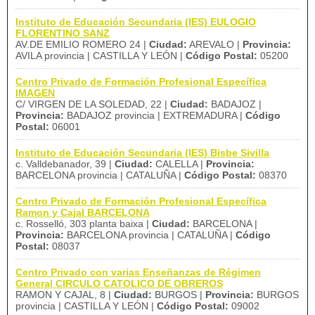
Instituto de Educación Secundaria (IES) EULOGIO
FLORENTINO SANZ
AV.DE EMILIO ROMERO 24 |
Ciudad:
AREVALO |
Provincia:
AVILA provincia | CASTILLA Y LEÓN |
Código Postal:
05200
Centro Privado de Formación Profesional Específica
IMAGEN
C/ VIRGEN DE LA SOLEDAD, 22 |
Ciudad:
BADAJOZ |
Provincia:
BADAJOZ provincia | EXTREMADURA |
Código
Postal:
06001
Instituto de Educación Secundaria (IES) Bisbe Sivilla
c. Valldebanador, 39 |
Ciudad:
CALELLA |
Provincia:
BARCELONA provincia | CATALUÑA |
Código Postal:
08370
Centro Privado de Formación Profesional Específica
Ramon y Cajal BARCELONA
c. Rosselló, 303 planta baixa |
Ciudad:
BARCELONA |
Provincia:
BARCELONA provincia | CATALUÑA |
Código
Postal:
08037
Centro Privado con varias Enseñanzas de Régimen
General CIRCULO CATOLICO DE OBREROS
RAMON Y CAJAL, 8 |
Ciudad:
BURGOS |
Provincia:
BURGOS
provincia | CASTILLA Y LEÓN |
Código Postal:
09002