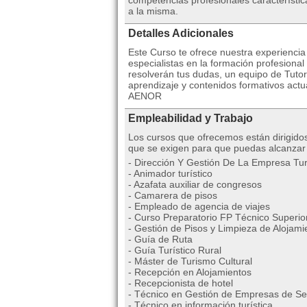
competencias profesionales característi
a la misma.
Detalles Adicionales
Este Curso te ofrece nuestra experienci
especialistas en la formación profesional
resolverán tus dudas, un equipo de Tutor
aprendizaje y contenidos formativos actua
AENOR
Empleabilidad y Trabajo
Los cursos que ofrecemos están dirigido
que se exigen para que puedas alcanzar 
- Dirección Y Gestión De La Empresa Tur
- Animador turístico
- Azafata auxiliar de congresos
- Camarera de pisos
- Empleado de agencia de viajes
- Curso Preparatorio FP Técnico Superior
- Gestión de Pisos y Limpieza de Alojami
- Guía de Ruta
- Guía Turístico Rural
- Máster de Turismo Cultural
- Recepción en Alojamientos
- Recepcionista de hotel
- Técnico en Gestión de Empresas de Ser
- Técnico en información turística