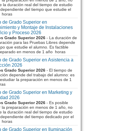
r la preparación en menos de 1 año, no
e la duración real del tiempo de estudio
dependiente del tiempo que estudie el
 horas
 de Grado Superior en
imiento y Montaje de Instalaciones
ficio y Proceso 2026
s Grado Superior 2026
- La duración de
aración para las Pruebas Libres depende
mpo que estudie el alumno. Es factible
reparado en menos de 1 año horas
 de Grado Superior en Asistencia a
ección 2026
s Grado Superior 2026
- El tiempo de
ción depende del trabajo del alumno: es
 estudiar la preparación en menos de 1
ras
 de Grado Superior en Marketing y
idad 2026
s Grado Superior 2026
- Es posible
r la preparación en menos de 1 año, no
e la duración real del tiempo de estudio
dependiente del tiempo dedicado por el
 horas
 de Grado Superior en Iluminación