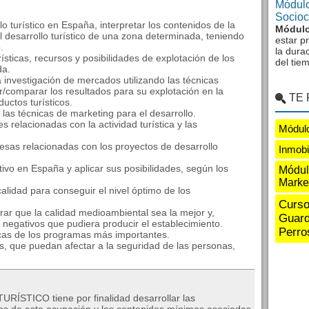
Módulo
Sociocu
ollo turístico en España, interpretar los contenidos de la
Módulo
 el desarrollo turístico de una zona determinada, teniendo
estar p
.
la dura
rísticas, recursos y posibilidades de explotación de los
del tie
da.
a investigación de mercados utilizando las técnicas
r/comparar los resultados para su explotación en la
TE
uctos turísticos.
r las técnicas de marketing para el desarrollo.
les relacionadas con la actividad turística y las
Módul
resas relacionadas con los proyectos de desarrollo
Inmobi
nativo en España y aplicar sus posibilidades, según los
Módul
Marke
 calidad para conseguir el nivel óptimo de los
Curso
grar que la calidad medioambiental sea la mejor y,
Guard
 negativos que pudiera producir el establecimiento.
Perro
ásicas de los programas más importantes.
s, que puedan afectar a la seguridad de las personas,
STICO tiene por finalidad desarrollar las