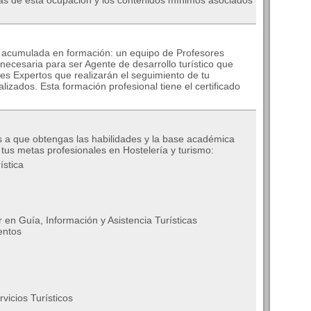
cas de esta ocupación y los contenidos mínimos asociados
a acumulada en formación: un equipo de Profesores
 necesaria para ser Agente de desarrollo turístico que
es Expertos que realizarán el seguimiento de tu
lizados. Esta formación profesional tiene el certificado
s a que obtengas las habilidades y la base académica
tus metas profesionales en Hostelería y turismo:
ística
 en Guía, Información y Asistencia Turísticas
entos
vicios Turísticos