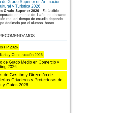
 de Grado Superior en Animación
ltural y Turística 2026
s Grado Superior 2026
- Es factible
reparado en menos de 1 año, no obstante
ción real del tiempo de estudio depende
mpo dedicado por el alumno horas
 RECOMENDAMOS
os FP 2026
liaria y Construcción 2026
o de Grado Medio en Comercio y
ting 2026
s de Gestión y Dirección de
erías Criaderos y Protectoras de
s y Gatos 2026