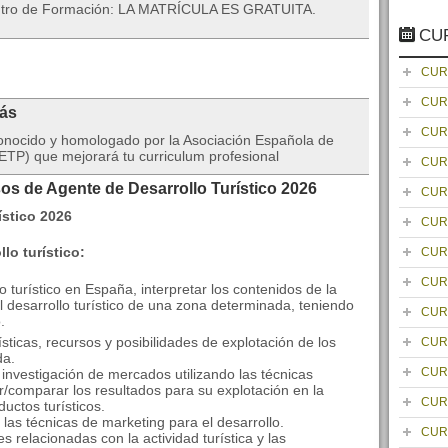
entro de Formación: LA MATRÍCULA ES GRATUITA.
CU
CUR
CUR
rás
CUR
onocido y homologado por la Asociación Española de
TP) que mejorará tu curriculum profesional
CUR
os de Agente de Desarrollo Turístico 2026
CUR
CUR
lo turístico:
CUR
CUR
llo turístico en España, interpretar los contenidos de la
 el desarrollo turístico de una zona determinada, teniendo
CUR
.
ísticas, recursos y posibilidades de explotación de los
CUR
da.
CUR
 investigación de mercados utilizando las técnicas
r/comparar los resultados para su explotación en la
CUR
ductos turísticos.
r las técnicas de marketing para el desarrollo.
CUR
les relacionadas con la actividad turística y las