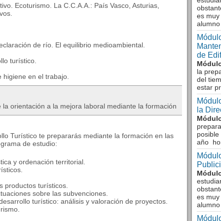
estudia
tivo. Ecoturismo. La C.C.A.A.: País Vasco, Asturias,
obstant
vos.
es muy 
alumno
Módulo
claración de río. El equilibrio medioambiental.
Manten
de Edi
lo turístico.
Módulo
la prep
 higiene en el trabajo.
del tie
estar p
Módulo
 la orientación a la mejora laboral mediante la formación
la Dir
Módulo
prepara
posible
llo Turístico te prepararás mediante la formación en las
año ho
ograma de estudio:
Módulo
tica y ordenación territorial.
Public
ísticos.
Módulo
estudia
os productos turísticos.
obstant
actuaciones sobre las subvenciones.
es muy 
sarrollo turístico: análisis y valoración de proyectos.
alumno
urismo.
Módulo