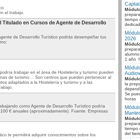
Captac
co.
Módulo
n el trabajo.
prepara
tiempo 
l Titulado en Cursos de Agente de Desarrollo
dedicad
Módulo
Agente de Desarrollo Turístico podrás desempeñar tus
2026
omo:
Módulo
prepara
alumno:
1 año 
Módulo
odría trabajar en el área de Hostelería y turismo pueden
Audiov
icinas de turismo… Son centros que pueden pertenecer al
Módulo
tos adaptados a la Hostelería y turismo y a las
la prep
rabajo.
dependi
Se pue
horas
rabajando como Agente de Desarrollo Turístico podría
Módulo
25.100 € anuales (aproximadamente). Fuente: Empresas
Manten
Módulo
prepara
tiempo 
del tie
ico te permitirá adquirir conocimientos sobre los