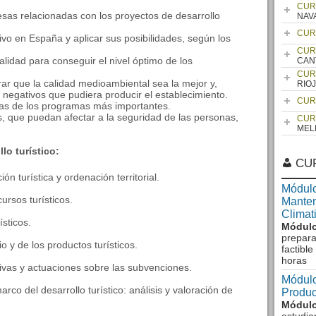
CUR
esas relacionadas con los proyectos de desarrollo
NAV
CUR
ativo en España y aplicar sus posibilidades, según los
CUR
calidad para conseguir el nivel óptimo de los
CAN
CUR
rar que la calidad medioambiental sea la mejor y,
RIO
 negativos que pudiera producir el establecimiento.
CUR
sicas de los programas más importantes.
, que puedan afectar a la seguridad de las personas,
CUR
MEL
lo turístico:
CU
ión turística y ordenación territorial.
Módulo
ursos turísticos.
Manten
Climat
ísticos.
Módulo
prepara
io y de los productos turísticos.
factibl
horas
tivas y actuaciones sobre las subvenciones.
Módulo
co del desarrollo turístico: análisis y valoración de
Produc
Módulo