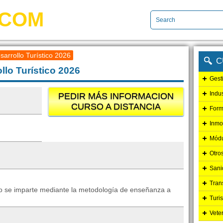
.COM
arrollo Turístico 2026
C
lo Turístico 2026
Gest
Indu
PEDIR MÁS INFORMACION
CURSO A DISTANCIA
Form
Inmo
Módu
Otro
Sani
Tran
ico se imparte mediante la metodología de enseñanza a
Turi
Vete