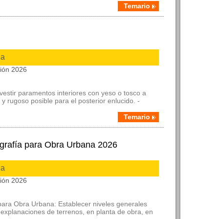
Temario
ia
ción 2026
evestir paramentos interiores con yeso o tosco a
y rugoso posible para el posterior enlucido. -
Temario
ografía para Obra Urbana 2026
ia
ción 2026
 para Obra Urbana: Establecer niveles generales
a explanaciones de terrenos, en planta de obra, en