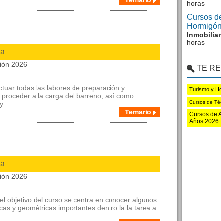
Temario
horas
Cursos de
Hormigón
Inmobilia
horas
ia
ción 2026
TE R
fectuar todas las labores de preparación y
Turismo y Ho
proceder a la carga del barreno, así como
Cursos de Té
 ...
Temario
Cursos de A
Años 2026
ia
ción 2026
el objetivo del curso se centra en conocer algunos
as y geométricas importantes dentro la la tarea a