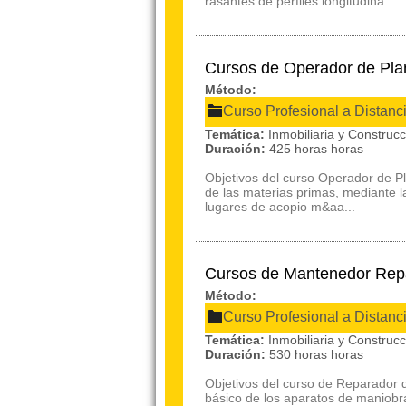
rasantes de perfiles longitudina...
Cursos de Operador de Pla
Método:
Curso Profesional a Distanc
Temática:
Inmobiliaria y Construc
Duración:
425 horas horas
Objetivos del curso Operador de Pl
de las materias primas, mediante l
lugares de acopio m&aa...
Cursos de Mantenedor Repa
Método:
Curso Profesional a Distanc
Temática:
Inmobiliaria y Construc
Duración:
530 horas horas
Objetivos del curso de Reparador 
básico de los aparatos de maniobra 