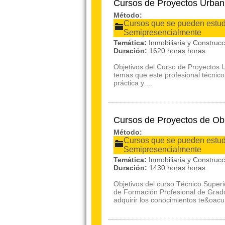
Cursos de Proyectos Urbaní
Método:
Cursos que se pueden estudi
Semipresencialmente
Temática:
Inmobiliaria y Construc
Duración:
1620 horas horas
Objetivos del Curso de Proyectos U
temas que este profesional técnic
práctica y ...
Cursos de Proyectos de Obr
Método:
Cursos que se pueden estudi
Semipresencialmente
Temática:
Inmobiliaria y Construc
Duración:
1430 horas horas
Objetivos del curso Técnico Superi
de Formación Profesional de Grado
adquirir los conocimientos te&oacu.