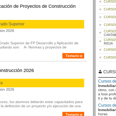
CURSOS
icación de Proyectos de Construcción
CURSOS
CURSOS
rado Superior
CURSOS
ción 2026
CURSOS
CANTAB
CURSOS
Grado Superior de FP Desarrollo y Aplicación de
RIOJA
tudiarás son: A- Normas y proyectos de
CURSOS
Temario
CURSOS
onstrucción 2026
CURS
Cursos d
ia
Inmobilia
ción 2026
ritmo, con
a loss pro
ti y de tu 
curso, los alumnos deberán estar capacitados para
Cursos de
 la definición de un proyecto y/o ejecución de una
Inmobilia
horas
Temario