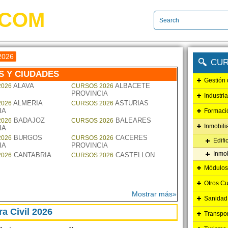
.COM
 2026
CUR
S Y CIUDADES
Gestión
ALAVA
ALBACETE
2026
CURSOS 2026
PROVINCIA
Industri
ALMERIA
ASTURIAS
2026
CURSOS 2026
IA
Formaci
BADAJOZ
BALEARES
2026
CURSOS 2026
Inmobili
IA
BURGOS
CACERES
2026
CURSOS 2026
Edifi
IA
PROVINCIA
Inmob
CANTABRIA
CASTELLON
2026
CURSOS 2026
Módulos
Otros C
Mostrar más»
Sanidad 
a Civil 2026
Transpo