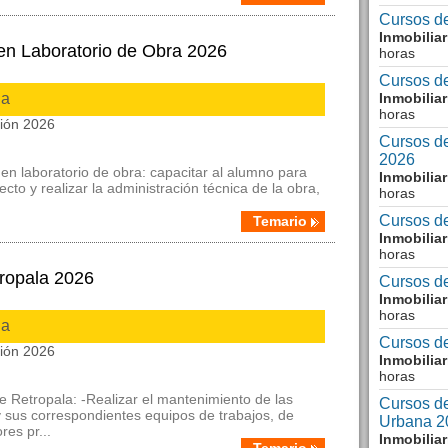
Cursos d
Inmobilia
 en Laboratorio de Obra 2026
horas
Cursos d
ia
Inmobilia
horas
ción 2026
Cursos de
2026
o en laboratorio de obra: capacitar al alumno para
Inmobilia
cto y realizar la administración técnica de la obra,
horas
Cursos d
Temario
Inmobilia
horas
ropala 2026
Cursos d
Inmobilia
horas
ia
Cursos de
ción 2026
Inmobilia
horas
 Retropala: -Realizar el mantenimiento de las
Cursos de
 sus correspondientes equipos de trabajos, de
Urbana 2
es pr...
Inmobilia