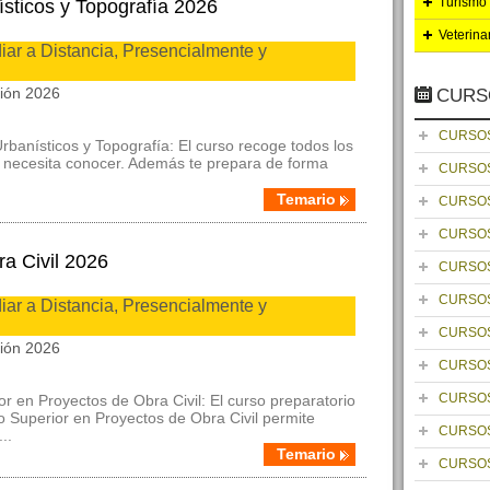
Turismo 
sticos y Topografía 2026
Veterina
ar a Distancia, Presencialmente y
ción 2026
CURS
CURSOS
rbanísticos y Topografía: El curso recoge todos los
o necesita conocer. Además te prepara de forma
CURSOS
Temario
CURSOS
CURSOS
a Civil 2026
CURSOS
CURSOS
ar a Distancia, Presencialmente y
CURSOS
ción 2026
CURSOS
CURSOS
or en Proyectos de Obra Civil: El curso preparatorio
 Superior en Proyectos de Obra Civil permite
CURSOS
..
Temario
CURSOS