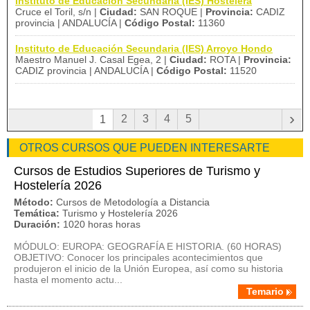
Instituto de Educación Secundaria (IES) Hostelera
Cruce el Toril, s/n |
Ciudad:
SAN ROQUE |
Provincia:
CADIZ
provincia | ANDALUCÍA |
Código Postal:
11360
Instituto de Educación Secundaria (IES) Arroyo Hondo
Maestro Manuel J. Casal Egea, 2 |
Ciudad:
ROTA |
Provincia:
CADIZ provincia | ANDALUCÍA |
Código Postal:
11520
›
2
3
4
5
1
OTROS CURSOS QUE PUEDEN INTERESARTE
Cursos de Estudios Superiores de Turismo y
Hostelería 2026
Método:
Cursos de Metodología a Distancia
Temática:
Turismo y Hostelería 2026
Duración:
1020 horas horas
MÓDULO: EUROPA: GEOGRAFÍA E HISTORIA. (60 HORAS)
OBJETIVO: Conocer los principales acontecimientos que
produjeron el inicio de la Unión Europea, así como su historia
hasta el momento actu...
Temario