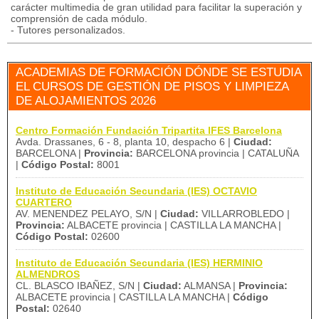
carácter multimedia de gran utilidad para facilitar la superación y
comprensión de cada módulo.
- Tutores personalizados.
ACADEMIAS DE FORMACIÓN DÓNDE SE ESTUDIA
EL CURSOS DE GESTIÓN DE PISOS Y LIMPIEZA
DE ALOJAMIENTOS 2026
Centro Formación Fundación Tripartita IFES Barcelona
Avda. Drassanes, 6 - 8, planta 10, despacho 6 |
Ciudad:
BARCELONA |
Provincia:
BARCELONA provincia | CATALUÑA
|
Código Postal:
8001
Instituto de Educación Secundaria (IES) OCTAVIO
CUARTERO
AV. MENENDEZ PELAYO, S/N |
Ciudad:
VILLARROBLEDO |
Provincia:
ALBACETE provincia | CASTILLA LA MANCHA |
Código Postal:
02600
Instituto de Educación Secundaria (IES) HERMINIO
ALMENDROS
CL. BLASCO IBAÑEZ, S/N |
Ciudad:
ALMANSA |
Provincia:
ALBACETE provincia | CASTILLA LA MANCHA |
Código
Postal:
02640