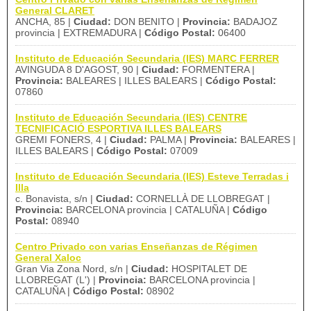
General CLARET
ANCHA, 85 |
Ciudad:
DON BENITO |
Provincia:
BADAJOZ
provincia | EXTREMADURA |
Código Postal:
06400
Instituto de Educación Secundaria (IES) MARC FERRER
AVINGUDA 8 D'AGOST, 90 |
Ciudad:
FORMENTERA |
Provincia:
BALEARES | ILLES BALEARS |
Código Postal:
07860
Instituto de Educación Secundaria (IES) CENTRE
TECNIFICACIÓ ESPORTIVA ILLES BALEARS
GREMI FONERS, 4 |
Ciudad:
PALMA |
Provincia:
BALEARES |
ILLES BALEARS |
Código Postal:
07009
Instituto de Educación Secundaria (IES) Esteve Terradas i
Illa
c. Bonavista, s/n |
Ciudad:
CORNELLÀ DE LLOBREGAT |
Provincia:
BARCELONA provincia | CATALUÑA |
Código
Postal:
08940
Centro Privado con varias Enseñanzas de Régimen
General Xaloc
Gran Via Zona Nord, s/n |
Ciudad:
HOSPITALET DE
LLOBREGAT (L') |
Provincia:
BARCELONA provincia |
CATALUÑA |
Código Postal:
08902