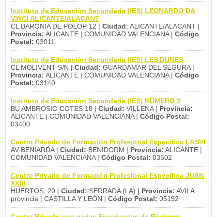
Instituto de Educación Secundaria (IES) LEONARDO DA
VINCI ALICANTE/ALACANT
CL BARONIA DE POLOP 12 |
Ciudad:
ALICANTE/ALACANT |
Provincia:
ALICANTE | COMUNIDAD VALENCIANA |
Código
Postal:
03011
Instituto de Educación Secundaria (IES) LES DUNES
CL MOLIVENT S/N |
Ciudad:
GUARDAMAR DEL SEGURA |
Provincia:
ALICANTE | COMUNIDAD VALENCIANA |
Código
Postal:
03140
Instituto de Educación Secundaria (IES) NÚMERO 3
BU AMBROSIO COTES 18 |
Ciudad:
VILLENA |
Provincia:
ALICANTE | COMUNIDAD VALENCIANA |
Código Postal:
03400
Centro Privado de Formación Profesional Específica LASVI
AV BENIARDA |
Ciudad:
BENIDORM |
Provincia:
ALICANTE |
COMUNIDAD VALENCIANA |
Código Postal:
03502
Centro Privado de Formación Profesional Específica JUAN
XXIII
HUERTOS, 20 |
Ciudad:
SERRADA (LA) |
Provincia:
AVILA
provincia | CASTILLA Y LEÓN |
Código Postal:
05192
Centro Privado con varias Enseñanzas de Régimen