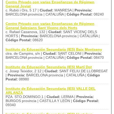
Centro Privado con varias Enseñanzas de Régimen
General Joviat
c. Rubió i Ors, 5 17 |
Ciudad:
MANRESA |
Provincia:
BARCELONA provincia | CATALUÑA |
Código Postal:
08240
Centro Privado con varias Enseñanzas de Régimen
General Salesians Sant Vicenç dels Horts
c. Rafael Casanova, 132 |
Ciudad:
SANT VICENÇ DELS
HORTS |
Provincia:
BARCELONA provincia | CATALUÑA |
Código Postal:
08620
Instituto de Educación Secundaria (IES) Baix Montseny
ctra. de Campins, s/n |
Ciudad:
SANT CELONI |
Provincia:
BARCELONA provincia | CATALUÑA |
Código Postal:
08470
Instituto de Educación Secundaria (IES) Martí Dot
c. Josep Teixidor, 2 12 |
Ciudad:
SANT FELIU DE LLOBREGAT
|
Provincia:
BARCELONA provincia | CATALUÑA |
Código
Postal:
08980
Instituto de Educación Secundaria (IES) VALLE DEL
ARLANZA
PZA. STO.DOMINGO,1 |
Ciudad:
LERMA |
Provincia:
BURGOS provincia | CASTILLA Y LEÓN |
Código Postal:
09340