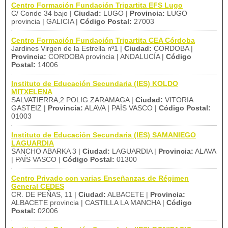
Centro Formación Fundación Tripartita EFS Lugo
C/ Conde 34 bajo |
Ciudad:
LUGO |
Provincia:
LUGO
provincia | GALICIA |
Código Postal:
27003
Centro Formación Fundación Tripartita CEA Córdoba
Jardines Virgen de la Estrella nº1 |
Ciudad:
CORDOBA |
Provincia:
CORDOBA provincia | ANDALUCÍA |
Código
Postal:
14006
Instituto de Educación Secundaria (IES) KOLDO
MITXELENA
SALVATIERRA,2 POLIG.ZARAMAGA |
Ciudad:
VITORIA
GASTEIZ |
Provincia:
ALAVA | PAÍS VASCO |
Código Postal:
01003
Instituto de Educación Secundaria (IES) SAMANIEGO
LAGUARDIA
SANCHO ABARKA 3 |
Ciudad:
LAGUARDIA |
Provincia:
ALAVA
| PAÍS VASCO |
Código Postal:
01300
Centro Privado con varias Enseñanzas de Régimen
General CEDES
CR. DE PEÑAS, 11 |
Ciudad:
ALBACETE |
Provincia:
ALBACETE provincia | CASTILLA LA MANCHA |
Código
Postal:
02006