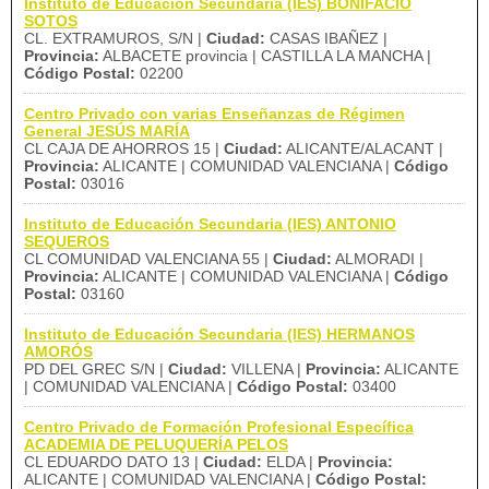
Instituto de Educación Secundaria (IES) BONIFACIO
SOTOS
CL. EXTRAMUROS, S/N |
Ciudad:
CASAS IBAÑEZ |
Provincia:
ALBACETE provincia | CASTILLA LA MANCHA |
Código Postal:
02200
Centro Privado con varias Enseñanzas de Régimen
General JESÚS MARÍA
CL CAJA DE AHORROS 15 |
Ciudad:
ALICANTE/ALACANT |
Provincia:
ALICANTE | COMUNIDAD VALENCIANA |
Código
Postal:
03016
Instituto de Educación Secundaria (IES) ANTONIO
SEQUEROS
CL COMUNIDAD VALENCIANA 55 |
Ciudad:
ALMORADI |
Provincia:
ALICANTE | COMUNIDAD VALENCIANA |
Código
Postal:
03160
Instituto de Educación Secundaria (IES) HERMANOS
AMORÓS
PD DEL GREC S/N |
Ciudad:
VILLENA |
Provincia:
ALICANTE
| COMUNIDAD VALENCIANA |
Código Postal:
03400
Centro Privado de Formación Profesional Específica
ACADEMIA DE PELUQUERÍA PELOS
CL EDUARDO DATO 13 |
Ciudad:
ELDA |
Provincia:
ALICANTE | COMUNIDAD VALENCIANA |
Código Postal: