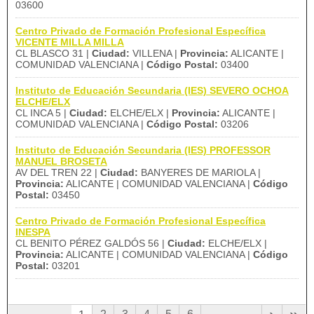
03600
Centro Privado de Formación Profesional Específica
VICENTE MILLA MILLA
CL BLASCO 31 |
Ciudad:
VILLENA |
Provincia:
ALICANTE |
COMUNIDAD VALENCIANA |
Código Postal:
03400
Instituto de Educación Secundaria (IES) SEVERO OCHOA
ELCHE/ELX
CL INCA 5 |
Ciudad:
ELCHE/ELX |
Provincia:
ALICANTE |
COMUNIDAD VALENCIANA |
Código Postal:
03206
Instituto de Educación Secundaria (IES) PROFESSOR
MANUEL BROSETA
AV DEL TREN 22 |
Ciudad:
BANYERES DE MARIOLA |
Provincia:
ALICANTE | COMUNIDAD VALENCIANA |
Código
Postal:
03450
Centro Privado de Formación Profesional Específica
INESPA
CL BENITO PÉREZ GALDÓS 56 |
Ciudad:
ELCHE/ELX |
Provincia:
ALICANTE | COMUNIDAD VALENCIANA |
Código
Postal:
03201