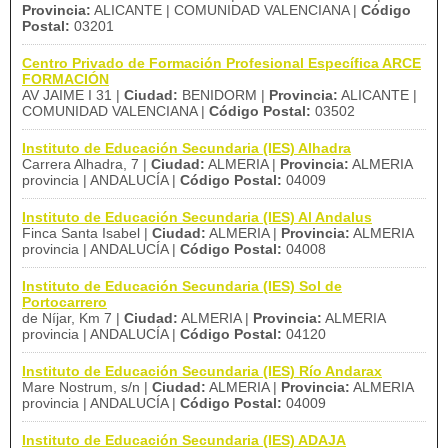
Provincia:
ALICANTE | COMUNIDAD VALENCIANA |
Código
Postal:
03201
Centro Privado de Formación Profesional Específica ARCE
FORMACIÓN
AV JAIME I 31 |
Ciudad:
BENIDORM |
Provincia:
ALICANTE |
COMUNIDAD VALENCIANA |
Código Postal:
03502
Instituto de Educación Secundaria (IES) Alhadra
Carrera Alhadra, 7 |
Ciudad:
ALMERIA |
Provincia:
ALMERIA
provincia | ANDALUCÍA |
Código Postal:
04009
Instituto de Educación Secundaria (IES) Al Andalus
Finca Santa Isabel |
Ciudad:
ALMERIA |
Provincia:
ALMERIA
provincia | ANDALUCÍA |
Código Postal:
04008
Instituto de Educación Secundaria (IES) Sol de
Portocarrero
de Níjar, Km 7 |
Ciudad:
ALMERIA |
Provincia:
ALMERIA
provincia | ANDALUCÍA |
Código Postal:
04120
Instituto de Educación Secundaria (IES) Río Andarax
Mare Nostrum, s/n |
Ciudad:
ALMERIA |
Provincia:
ALMERIA
provincia | ANDALUCÍA |
Código Postal:
04009
Instituto de Educación Secundaria (IES) ADAJA