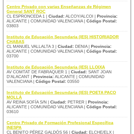
Centro Privado con varias Enseñanzas de Régimen
General SANT ROC
CL ESPRONCEDA 1 |
Ciudad:
ALCOY/ALCOI |
Provincia:
ALICANTE | COMUNIDAD VALENCIANA |
Código Postal:
03803
Instituto de Educación Secundaria (IES) HISTORIADOR
CHABAS
CL MANUEL VALLALTA 3 |
Ciudad:
DENIA |
Provincia:
ALICANTE | COMUNIDAD VALENCIANA |
Código Postal:
03700
Instituto de Educación Secundaria (IES) LLOIXA
AV COMTAT DE FABRAQUER 1 |
Ciudad:
SANT JOAN
D'ALACANT |
Provincia:
ALICANTE | COMUNIDAD
VALENCIANA |
Código Postal:
03550
Instituto de Educación Secundaria (IES) POETA PACO
MOLLÀ
AV REINA SOFÍA S/N |
Ciudad:
PETRER |
Provincia:
ALICANTE | COMUNIDAD VALENCIANA |
Código Postal:
03610
Centro Privado de Formación Profesional Específica
INESPA
CL BENITO PÉREZ GALDÓS 56 |
Ciudad:
ELCHE/ELX |