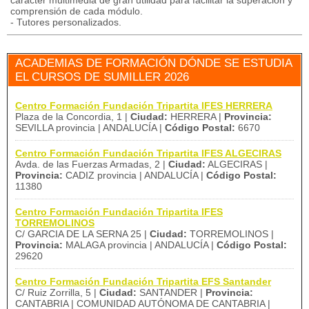
carácter multimedia de gran utilidad para facilitar la superación y
comprensión de cada módulo.
- Tutores personalizados.
ACADEMIAS DE FORMACIÓN DÓNDE SE ESTUDIA
EL CURSOS DE SUMILLER 2026
Centro Formación Fundación Tripartita IFES HERRERA
Plaza de la Concordia, 1 |
Ciudad:
HERRERA |
Provincia:
SEVILLA provincia | ANDALUCÍA |
Código Postal:
6670
Centro Formación Fundación Tripartita IFES ALGECIRAS
Avda. de las Fuerzas Armadas, 2 |
Ciudad:
ALGECIRAS |
Provincia:
CADIZ provincia | ANDALUCÍA |
Código Postal:
11380
Centro Formación Fundación Tripartita IFES
TORREMOLINOS
C/ GARCIA DE LA SERNA 25 |
Ciudad:
TORREMOLINOS |
Provincia:
MALAGA provincia | ANDALUCÍA |
Código Postal:
29620
Centro Formación Fundación Tripartita EFS Santander
C/ Ruiz Zorrilla, 5 |
Ciudad:
SANTANDER |
Provincia:
CANTABRIA | COMUNIDAD AUTÓNOMA DE CANTABRIA |