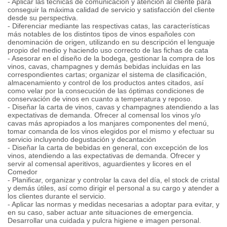
- Aplicar las técnicas de comunicación y atención al cliente para
conseguir la máxima calidad de servicio y satisfacción del cliente
desde su perspectiva.
- Diferenciar mediante las respectivas catas, las características
más notables de los distintos tipos de vinos españoles con
denominación de origen, utilizando en su descripción el lenguaje
propio del medio y haciendo uso correcto de las fichas de cata
- Asesorar en el diseño de la bodega, gestionar la compra de los
vinos, cavas, champagnes y demás bebidas incluidas en las
correspondientes cartas; organizar el sistema de clasificación,
almacenamiento y control de los productos antes citados, así
como velar por la consecución de las óptimas condiciones de
conservación de vinos en cuanto a temperatura y reposo.
- Diseñar la carta de vinos, cavas y champagnes atendiendo a las
expectativas de demanda. Ofrecer al comensal los vinos y/o
cavas más apropiados a los manjares componentes del menú,
tomar comanda de los vinos elegidos por el mismo y efectuar su
servicio incluyendo degustación y decantación
- Diseñar la carta de bebidas en general, con excepción de los
vinos, atendiendo a las expectativas de demanda. Ofrecer y
servir al comensal aperitivos, aguardientes y licores en el
Comedor
- Planificar, organizar y controlar la cava del día, el stock de cristal
y demás útiles, así como dirigir el personal a su cargo y atender a
los clientes durante el servicio.
- Aplicar las normas y medidas necesarias a adoptar para evitar, y
en su caso, saber actuar ante situaciones de emergencia.
Desarrollar una cuidada y pulcra higiene e imagen personal.