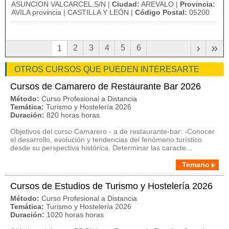
ASUNCION VALCARCEL,S/N |
Ciudad:
AREVALO |
Provincia:
AVILA provincia | CASTILLA Y LEÓN |
Código Postal:
05200
›
»
2
3
4
5
6
1
OTROS CURSOS QUE PUEDEN INTERESARTE
Cursos de Camarero de Restaurante Bar 2026
Método:
Curso Profesional a Distancia
Temática:
Turismo y Hostelería 2026
Duración:
820 horas horas
Objetivos del curso Camarero - a de restaurante-bar: -Conocer
el desarrollo, evolución y tendencias del fenómeno turístico
desde su perspectiva histórica. Determinar las caracte...
Temario
Cursos de Estudios de Turismo y Hostelería 2026
Método:
Curso Profesional a Distancia
Temática:
Turismo y Hostelería 2026
Duración:
1020 horas horas