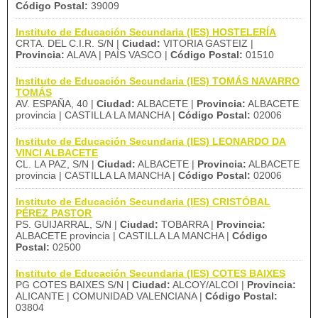
Código Postal:
39009
Instituto de Educación Secundaria (IES) HOSTELERÍA
CRTA. DEL C.I.R. S/N |
Ciudad:
VITORIA GASTEIZ |
Provincia:
ALAVA | PAÍS VASCO |
Código Postal:
01510
Instituto de Educación Secundaria (IES) TOMÁS NAVARRO
TOMÁS
AV. ESPAÑA, 40 |
Ciudad:
ALBACETE |
Provincia:
ALBACETE
provincia | CASTILLA LA MANCHA |
Código Postal:
02006
Instituto de Educación Secundaria (IES) LEONARDO DA
VINCI ALBACETE
CL. LA PAZ, S/N |
Ciudad:
ALBACETE |
Provincia:
ALBACETE
provincia | CASTILLA LA MANCHA |
Código Postal:
02006
Instituto de Educación Secundaria (IES) CRISTÓBAL
PÉREZ PASTOR
PS. GUIJARRAL, S/N |
Ciudad:
TOBARRA |
Provincia:
ALBACETE provincia | CASTILLA LA MANCHA |
Código
Postal:
02500
Instituto de Educación Secundaria (IES) COTES BAIXES
PG COTES BAIXES S/N |
Ciudad:
ALCOY/ALCOI |
Provincia:
ALICANTE | COMUNIDAD VALENCIANA |
Código Postal:
03804