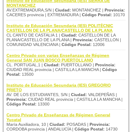
Instituto de Educación Secundaria (IES) SIERRA DE
MONTANCHEZ
AV.EXTREMADURA,S/N |
Ciudad:
MONTANCHEZ |
Provincia:
CACERES provincia | EXTREMADURA |
Código Postal:
10170
Instituto de Educación Secundaria (IES) POLITÈCNIC
CASTELLON DE LA PLANA/CASTELLO DE LA PLANA
CL CANTO DE CASTALIA 1 |
Ciudad:
CASTELLON DE LA
PLANA/CASTELLO DE LA PLANA |
Provincia:
CASTELLON |
COMUNIDAD VALENCIANA |
Código Postal:
12006
Centro Privado con varias Enseñanzas de Régimen
General SAN JUAN BOSCO PUERTOLLANO
CL. PORTUGAL,1 |
Ciudad:
PUERTOLLANO |
Provincia:
CIUDAD REAL provincia | CASTILLA LA MANCHA |
Código
Postal:
13500
Instituto de Educación Secundaria (IES) GREGORIO
PRIETO
AV. DE LOS ESTUDIANTES, S/N |
Ciudad:
VALDEPEÑAS |
Provincia:
CIUDAD REAL provincia | CASTILLA LA MANCHA |
Código Postal:
13300
Centro Privado de Enseñanzas de Régimen General
Yucatal
María Auxiliadora, 10 |
Ciudad:
POSADAS |
Provincia:
CORDOBA provincia | ANDALUCÍA |
Código Postal:
14730