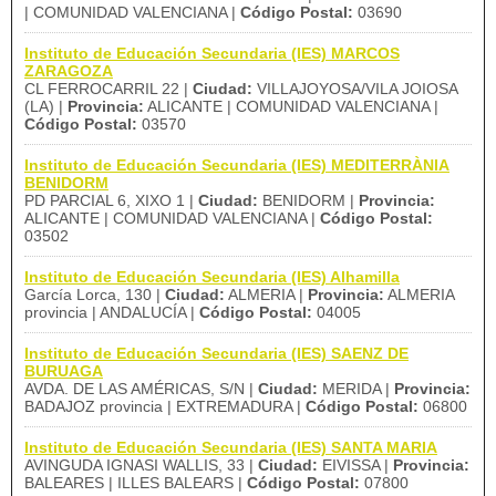
| COMUNIDAD VALENCIANA |
Código Postal:
03690
Instituto de Educación Secundaria (IES) MARCOS
ZARAGOZA
CL FERROCARRIL 22 |
Ciudad:
VILLAJOYOSA/VILA JOIOSA
(LA) |
Provincia:
ALICANTE | COMUNIDAD VALENCIANA |
Código Postal:
03570
Instituto de Educación Secundaria (IES) MEDITERRÀNIA
BENIDORM
PD PARCIAL 6, XIXO 1 |
Ciudad:
BENIDORM |
Provincia:
ALICANTE | COMUNIDAD VALENCIANA |
Código Postal:
03502
Instituto de Educación Secundaria (IES) Alhamilla
García Lorca, 130 |
Ciudad:
ALMERIA |
Provincia:
ALMERIA
provincia | ANDALUCÍA |
Código Postal:
04005
Instituto de Educación Secundaria (IES) SAENZ DE
BURUAGA
AVDA. DE LAS AMÉRICAS, S/N |
Ciudad:
MERIDA |
Provincia:
BADAJOZ provincia | EXTREMADURA |
Código Postal:
06800
Instituto de Educación Secundaria (IES) SANTA MARIA
AVINGUDA IGNASI WALLIS, 33 |
Ciudad:
EIVISSA |
Provincia:
BALEARES | ILLES BALEARS |
Código Postal:
07800