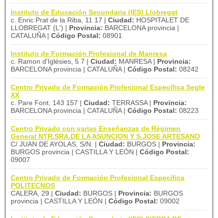
Instituto de Educación Secundaria (IES) Llobregat
c. Enric Prat de la Riba, 11 17 |
Ciudad:
HOSPITALET DE
LLOBREGAT (L') |
Provincia:
BARCELONA provincia |
CATALUÑA |
Código Postal:
08901
Instituto de Formación Profesional de Manresa
c. Ramon d'Iglésies, 5 7 |
Ciudad:
MANRESA |
Provincia:
BARCELONA provincia | CATALUÑA |
Código Postal:
08242
Centro Privado de Formación Profesional Específica Segle
XX
c. Pare Font, 143 157 |
Ciudad:
TERRASSA |
Provincia:
BARCELONA provincia | CATALUÑA |
Código Postal:
08223
Centro Privado con varias Enseñanzas de Régimen
General NTR.SRA.DE LA ASUNCION Y S.JOSE ARTESANO
C/ JUAN DE AYOLAS, S/N. |
Ciudad:
BURGOS |
Provincia:
BURGOS provincia | CASTILLA Y LEÓN |
Código Postal:
09007
Centro Privado de Formación Profesional Específica
POLITECNOS
CALERA, 29 |
Ciudad:
BURGOS |
Provincia:
BURGOS
provincia | CASTILLA Y LEÓN |
Código Postal:
09002