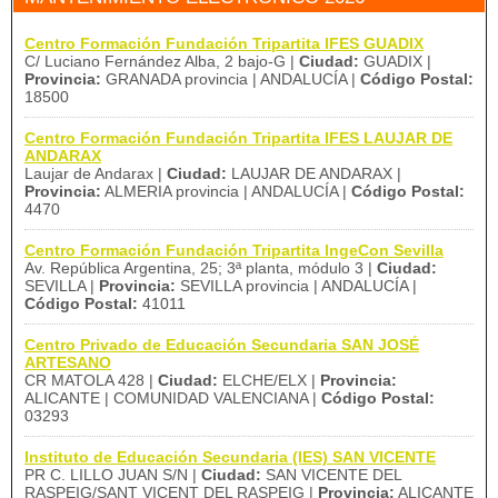
Centro Formación Fundación Tripartita IFES GUADIX
C/ Luciano Fernández Alba, 2 bajo-G |
Ciudad:
GUADIX |
Provincia:
GRANADA provincia | ANDALUCÍA |
Código Postal:
18500
Centro Formación Fundación Tripartita IFES LAUJAR DE
ANDARAX
Laujar de Andarax |
Ciudad:
LAUJAR DE ANDARAX |
Provincia:
ALMERIA provincia | ANDALUCÍA |
Código Postal:
4470
Centro Formación Fundación Tripartita IngeCon Sevilla
Av. República Argentina, 25; 3ª planta, módulo 3 |
Ciudad:
SEVILLA |
Provincia:
SEVILLA provincia | ANDALUCÍA |
Código Postal:
41011
Centro Privado de Educación Secundaria SAN JOSÉ
ARTESANO
CR MATOLA 428 |
Ciudad:
ELCHE/ELX |
Provincia:
ALICANTE | COMUNIDAD VALENCIANA |
Código Postal:
03293
Instituto de Educación Secundaria (IES) SAN VICENTE
PR C. LILLO JUAN S/N |
Ciudad:
SAN VICENTE DEL
RASPEIG/SANT VICENT DEL RASPEIG |
Provincia:
ALICANTE