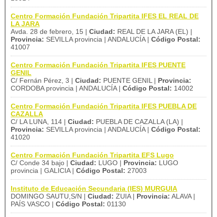
Centro Formación Fundación Tripartita IFES EL REAL DE
LA JARA
Avda. 28 de febrero, 15 |
Ciudad:
REAL DE LA JARA (EL) |
Provincia:
SEVILLA provincia | ANDALUCÍA |
Código Postal:
41007
Centro Formación Fundación Tripartita IFES PUENTE
GENIL
C/ Fernán Pérez, 3 |
Ciudad:
PUENTE GENIL |
Provincia:
CORDOBA provincia | ANDALUCÍA |
Código Postal:
14002
Centro Formación Fundación Tripartita IFES PUEBLA DE
CAZALLA
C/ LA LUNA, 114 |
Ciudad:
PUEBLA DE CAZALLA (LA) |
Provincia:
SEVILLA provincia | ANDALUCÍA |
Código Postal:
41020
Centro Formación Fundación Tripartita EFS Lugo
C/ Conde 34 bajo |
Ciudad:
LUGO |
Provincia:
LUGO
provincia | GALICIA |
Código Postal:
27003
Instituto de Educación Secundaria (IES) MURGUIA
DOMINGO SAUTU,S/N |
Ciudad:
ZUIA |
Provincia:
ALAVA |
PAÍS VASCO |
Código Postal:
01130