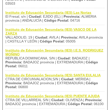
03503
Instituto de Educación Secundaria (IES) Las Norias
El Fresal, s/n |
Ciudad:
EJIDO (EL) |
Provincia:
ALMERIA
provincia | ANDALUCÍA |
Código Postal:
04716
Instituto de Educación Secundaria (IES) VASCO DE LA
ZARZA
VALLADOLID, 19 |
Ciudad:
AVILA |
Provincia:
AVILA provincia
| CASTILLA Y LEÓN |
Código Postal:
05005
Instituto de Educación Secundaria (IES) I.E.S. RODRIGUEZ
MOÑINO
REPUBLICA DOMINICANA, S/N |
Ciudad:
BADAJOZ |
Provincia:
BADAJOZ provincia | EXTREMADURA |
Código
Postal:
06011
Instituto de Educación Secundaria (IES) SANTA EULALIA
CTRA.DE CIRCUNVALACION,S/N |
Ciudad:
MERIDA |
Provincia:
BADAJOZ provincia | EXTREMADURA |
Código
Postal:
06800
Instituto de Educación Secundaria (IES) PUENTE AJUDA
CTRA.DE VILLARREAL S/N |
Ciudad:
OLIVENZA |
Provincia:
BADAJOZ provincia | EXTREMADURA |
Código Postal:
06100