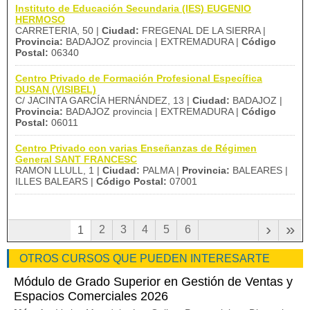
Instituto de Educación Secundaria (IES) EUGENIO
HERMOSO
CARRETERIA, 50 |
Ciudad:
FREGENAL DE LA SIERRA |
Provincia:
BADAJOZ provincia | EXTREMADURA |
Código
Postal:
06340
Centro Privado de Formación Profesional Específica
DUSAN (VISIBEL)
C/ JACINTA GARCÍA HERNÁNDEZ, 13 |
Ciudad:
BADAJOZ |
Provincia:
BADAJOZ provincia | EXTREMADURA |
Código
Postal:
06011
Centro Privado con varias Enseñanzas de Régimen
General SANT FRANCESC
RAMON LLULL, 1 |
Ciudad:
PALMA |
Provincia:
BALEARES |
ILLES BALEARS |
Código Postal:
07001
›
»
2
3
4
5
6
1
OTROS CURSOS QUE PUEDEN INTERESARTE
Módulo de Grado Superior en Gestión de Ventas y
Espacios Comerciales 2026