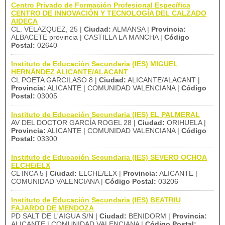
Centro Privado de Formación Profesional Específica
CENTRO DE INNOVACIÓN Y TECNOLOGÍA DEL CALZADO
AIDECA
CL. VELAZQUEZ, 25 |
Ciudad:
ALMANSA |
Provincia:
ALBACETE provincia | CASTILLA LA MANCHA |
Código
Postal:
02640
Instituto de Educación Secundaria (IES) MIGUEL
HERNÁNDEZ ALICANTE/ALACANT
CL POETA GARCILASO 8 |
Ciudad:
ALICANTE/ALACANT |
Provincia:
ALICANTE | COMUNIDAD VALENCIANA |
Código
Postal:
03005
Instituto de Educación Secundaria (IES) EL PALMERAL
AV DEL DOCTOR GARCÍA ROGEL 28 |
Ciudad:
ORIHUELA |
Provincia:
ALICANTE | COMUNIDAD VALENCIANA |
Código
Postal:
03300
Instituto de Educación Secundaria (IES) SEVERO OCHOA
ELCHE/ELX
CL INCA 5 |
Ciudad:
ELCHE/ELX |
Provincia:
ALICANTE |
COMUNIDAD VALENCIANA |
Código Postal:
03206
Instituto de Educación Secundaria (IES) BEATRIU
FAJARDO DE MENDOZA
PD SALT DE L'AIGUA S/N |
Ciudad:
BENIDORM |
Provincia:
ALICANTE | COMUNIDAD VALENCIANA |
Código Postal: