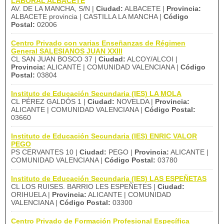
LABORAL ALBACETE
AV. DE LA MANCHA, S/N |
Ciudad:
ALBACETE |
Provincia:
ALBACETE provincia | CASTILLA LA MANCHA |
Código
Postal:
02006
Centro Privado con varias Enseñanzas de Régimen
General SALESIANOS JUAN XXIII
CL SAN JUAN BOSCO 37 |
Ciudad:
ALCOY/ALCOI |
Provincia:
ALICANTE | COMUNIDAD VALENCIANA |
Código
Postal:
03804
Instituto de Educación Secundaria (IES) LA MOLA
CL PÉREZ GALDÓS 1 |
Ciudad:
NOVELDA |
Provincia:
ALICANTE | COMUNIDAD VALENCIANA |
Código Postal:
03660
Instituto de Educación Secundaria (IES) ENRIC VALOR
PEGO
PS CERVANTES 10 |
Ciudad:
PEGO |
Provincia:
ALICANTE |
COMUNIDAD VALENCIANA |
Código Postal:
03780
Instituto de Educación Secundaria (IES) LAS ESPEÑETAS
CL LOS RUISES. BARRIO LES ESPEÑETES |
Ciudad:
ORIHUELA |
Provincia:
ALICANTE | COMUNIDAD
VALENCIANA |
Código Postal:
03300
Centro Privado de Formación Profesional Específica