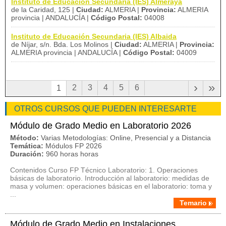
Instituto de Educación Secundaria (IES) Almeraya
de la Caridad, 125 |
Ciudad:
ALMERIA |
Provincia:
ALMERIA
provincia | ANDALUCÍA |
Código Postal:
04008
Instituto de Educación Secundaria (IES) Albaida
de Níjar, s/n. Bda. Los Molinos |
Ciudad:
ALMERIA |
Provincia:
ALMERIA provincia | ANDALUCÍA |
Código Postal:
04009
›
»
2
3
4
5
6
1
OTROS CURSOS QUE PUEDEN INTERESARTE
Módulo de Grado Medio en Laboratorio 2026
Método:
Varias Metodologías: Online, Presencial y a Distancia
Temática:
Módulos FP 2026
Duración:
960 horas horas
Contenidos Curso FP Técnico Laboratorio: 1. Operaciones
básicas de laboratorio. Introducción al laboratorio: medidas de
masa y volumen: operaciones básicas en el laboratorio: toma y
...
Temario
Módulo de Grado Medio en Instalaciones