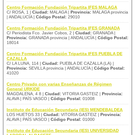
Centro Formación Fundación Tripartita IFES MALAGA
C/ ROSA, 1 |
Ciudad:
MALAGA |
Provincia:
MALAGA provincia
| ANDALUCÍA |
Código Postal:
29010
Centro Formación Fundación Tripartita IFES GRANADA
C/ Periodista Fco. Javier Cobos, 2 |
Ciudad:
GRANADA |
Provincia:
GRANADA provincia | ANDALUCÍA |
Código Postal:
18014
Centro Formación Fundación Tripartita IFES PUEBLA DE
CAZALLA
C/ LA LUNA, 114 |
Ciudad:
PUEBLA DE CAZALLA (LA) |
Provincia:
SEVILLA provincia | ANDALUCÍA |
Código Postal:
41020
Centro Privado con varias Enseñanzas de Régimen
General URKIDE
MAGDALENA, 4 8 |
Ciudad:
VITORIA GASTEIZ |
Provincia:
ALAVA | PAÍS VASCO |
Código Postal:
01008
Instituto de Educación Secundaria (IES) MENDEBALDEA
LOS HUETOS 33 |
Ciudad:
VITORIA GASTEIZ |
Provincia:
ALAVA | PAÍS VASCO |
Código Postal:
01000
Instituto de Educación Secundaria (IES) UNIVERSIDAD