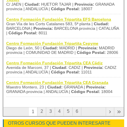
C/ JAEN |
Ciudad:
HUETOR TAJAR |
Provincia:
GRANADA
provincia | ANDALUCÍA |
Código Postal:
18007
Centro Formación Fundación Tripartita EFS Barcelona
Gran Vía de les Corts Catalanes 583, 5ª planta |
Ciudad:
BARCELONA |
Provincia:
BARCELONA provincia | CATALUÑA
|
Código Postal:
8011
Centro Formación Fundación Tripartita Cepyme
Diego de León, 50 |
Ciudad:
MADRID |
Provincia:
MADRID
provincia | COMUNIDAD DE MADRID |
Código Postal:
28006
Centro Formación Fundación Tripartita CEA Cádiz
Avenida de Marconi, 37 |
Ciudad:
CADIZ |
Provincia:
CADIZ
provincia | ANDALUCÍA |
Código Postal:
11011
Centro Formación Fundación Tripartita CEA Granada
Maestro Montero, 23 |
Ciudad:
GRANADA |
Provincia:
GRANADA provincia | ANDALUCÍA |
Código Postal:
18004
›
»
2
3
4
5
6
1
OTROS CURSOS QUE PUEDEN INTERESARTE