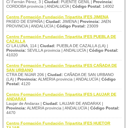
C/ Fernán Pérez, 3 |
Ciudad:
PUENTE GENIL |
Provincia:
CORDOBA provincia | ANDALUCÍA |
Código Postal:
14002
Centro Formación Fundación Tripartita IFES JIMENA
PASEO DE ESPAÑA |
Ciudad:
JIMENA |
Provincia:
JAEN
PROVINCIA | ANDALUCÍA |
Código Postal:
23009
Centro Formación Fundación Tripartita IFES PUEBLA DE
CAZALLA
C/ LA LUNA, 114 |
Ciudad:
PUEBLA DE CAZALLA (LA) |
Provincia:
SEVILLA provincia | ANDALUCÍA |
Código Postal:
41020
Centro Formación Fundación Tripartita IFES CAÑADA DE
SAN URBANO
CTRA DE NIJAR 206 |
Ciudad:
CAÑADA DE SAN URBANO
(LA) |
Provincia:
ALMERIA provincia | ANDALUCÍA |
Código
Postal:
4120
Centro Formación Fundación Tripartita IFES LAUJAR DE
ANDARAX
Laujar de Andarax |
Ciudad:
LAUJAR DE ANDARAX |
Provincia:
ALMERIA provincia | ANDALUCÍA |
Código Postal:
4470
Centro Formación Fundación Tripartita IFES HUETOR
TAJAR