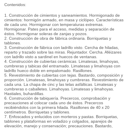
Contenidos:
1. Construcción de cimientos y saneamientos. Hormigonado de
cimientos: hormigón armado, en masa y ciclópeo. Características
de cada uno. Hormigonar con temperaturas extremas.
Hormigonar. Pates para el acceso, medidas y separación de
éstos. Hormigonar soleras de zanjas y pozos.
2. Construcción de obra de fábrica ordinaria. Borriquetas y
tablones.
3. Construcción de fábrica con ladrillo visto. Cercha de hiladas,
reparto y trazado sobre las miras. Rejuntador. Cercha. Aféizares
con ladrillo visto a sardinel en huecos de ventanas.
4. Construcción de cubiertas cerámicas. Limatesas, limahoyas,
cumbreras y tabicas del entramado. Limatesas y limahoyas con
ladrillo hueco doble en empalomado. Rasillones.
5. Revestimiento de cubiertas con tejas. Bastardo, composición y
proporción. Limatesas, limahoyas y cumbreras. Revestimiento de
cada una. La chapa de cinc y las telas asfálticas. Limatesas y
cumbreras o caballetes. Limahoyas. Limatesas y limahoyas.
Hastiales, buhardillas.
6. Construcción de tabiquería. Precercos, comprobación y
precauciones al colocar cada uno de éstos. Precercos
recibiéndolos con la primera hilada. Rasillones de 40 x 20
centímetros. Borriquetas y tablones.
7. Enfoscados y enlucidos con morteros y pastas. Borriquetas,
tablones y plataformas en voladizo y colgados, aparejos de
elevación, manejo y conservación; precauciones. Bastardo,