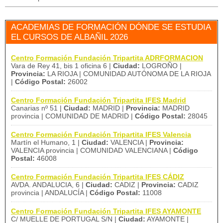
ACADEMIAS DE FORMACIÓN DÓNDE SE ESTUDIA
EL CURSOS DE ALBAÑIL 2026
Centro Formación Fundación Tripartita ADRFORMACION
Vara de Rey 41, bis 1 oficina 6 |
Ciudad:
LOGROÑO |
Provincia:
LA RIOJA | COMUNIDAD AUTÓNOMA DE LA RIOJA
|
Código Postal:
26002
Centro Formación Fundación Tripartita IFES Madrid
Canarias nº 51 |
Ciudad:
MADRID |
Provincia:
MADRID
provincia | COMUNIDAD DE MADRID |
Código Postal:
28045
Centro Formación Fundación Tripartita IFES Valencia
Martín el Humano, 1 |
Ciudad:
VALENCIA |
Provincia:
VALENCIA provincia | COMUNIDAD VALENCIANA |
Código
Postal:
46008
Centro Formación Fundación Tripartita IFES CÁDIZ
AVDA. ANDALUCIA, 6 |
Ciudad:
CADIZ |
Provincia:
CADIZ
provincia | ANDALUCÍA |
Código Postal:
11008
Centro Formación Fundación Tripartita IFES AYAMONTE
C/ MUELLE DE PORTUGAL S/N |
Ciudad:
AYAMONTE |