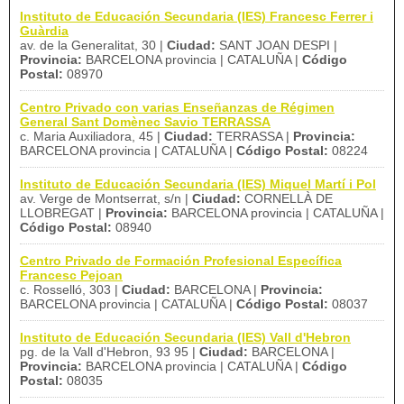
Instituto de Educación Secundaria (IES) Francesc Ferrer i
Guàrdia
av. de la Generalitat, 30 |
Ciudad:
SANT JOAN DESPI |
Provincia:
BARCELONA provincia | CATALUÑA |
Código
Postal:
08970
Centro Privado con varias Enseñanzas de Régimen
General Sant Domènec Savio TERRASSA
c. Maria Auxiliadora, 45 |
Ciudad:
TERRASSA |
Provincia:
BARCELONA provincia | CATALUÑA |
Código Postal:
08224
Instituto de Educación Secundaria (IES) Miquel Martí i Pol
av. Verge de Montserrat, s/n |
Ciudad:
CORNELLÀ DE
LLOBREGAT |
Provincia:
BARCELONA provincia | CATALUÑA |
Código Postal:
08940
Centro Privado de Formación Profesional Específica
Francesc Pejoan
c. Rosselló, 303 |
Ciudad:
BARCELONA |
Provincia:
BARCELONA provincia | CATALUÑA |
Código Postal:
08037
Instituto de Educación Secundaria (IES) Vall d'Hebron
pg. de la Vall d'Hebron, 93 95 |
Ciudad:
BARCELONA |
Provincia:
BARCELONA provincia | CATALUÑA |
Código
Postal:
08035