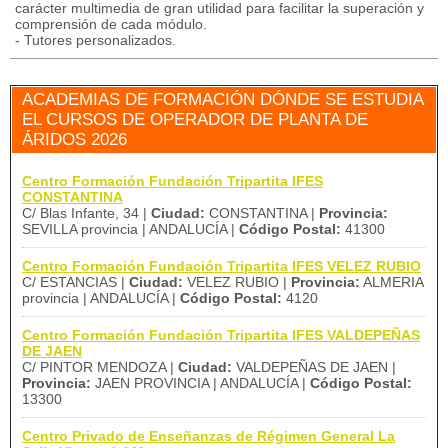
carácter multimedia de gran utilidad para facilitar la superación y
comprensión de cada módulo.
- Tutores personalizados.
ACADEMIAS DE FORMACIÓN DÓNDE SE ESTUDIA
EL CURSOS DE OPERADOR DE PLANTA DE
ÁRIDOS 2026
Centro Formación Fundación Tripartita IFES
CONSTANTINA
C/ Blas Infante, 34 |
Ciudad:
CONSTANTINA |
Provincia:
SEVILLA provincia | ANDALUCÍA |
Código Postal:
41300
Centro Formación Fundación Tripartita IFES VELEZ RUBIO
C/ ESTANCIAS |
Ciudad:
VELEZ RUBIO |
Provincia:
ALMERIA
provincia | ANDALUCÍA |
Código Postal:
4120
Centro Formación Fundación Tripartita IFES VALDEPEÑAS
DE JAEN
C/ PINTOR MENDOZA |
Ciudad:
VALDEPEÑAS DE JAEN |
Provincia:
JAEN PROVINCIA | ANDALUCÍA |
Código Postal:
13300
Centro Privado de Enseñanzas de Régimen General La