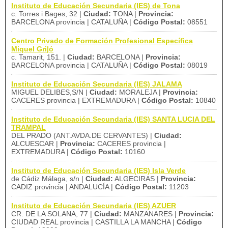
Instituto de Educación Secundaria (IES) de Tona
c. Torres i Bages, 32 |
Ciudad:
TONA |
Provincia:
BARCELONA provincia | CATALUÑA |
Código Postal:
08551
Centro Privado de Formación Profesional Específica
Miquel Gri|ó
c. Tamarit, 151. |
Ciudad:
BARCELONA |
Provincia:
BARCELONA provincia | CATALUÑA |
Código Postal:
08019
Instituto de Educación Secundaria (IES) JALAMA
MIGUEL DELIBES,S/N |
Ciudad:
MORALEJA |
Provincia:
CACERES provincia | EXTREMADURA |
Código Postal:
10840
Instituto de Educación Secundaria (IES) SANTA LUCIA DEL
TRAMPAL
DEL PRADO (ANT.AVDA.DE CERVANTES) |
Ciudad:
ALCUESCAR |
Provincia:
CACERES provincia |
EXTREMADURA |
Código Postal:
10160
Instituto de Educación Secundaria (IES) Isla Verde
de Cádiz Málaga, s/n |
Ciudad:
ALGECIRAS |
Provincia:
CADIZ provincia | ANDALUCÍA |
Código Postal:
11203
Instituto de Educación Secundaria (IES) AZUER
CR. DE LA SOLANA, 77 |
Ciudad:
MANZANARES |
Provincia:
CIUDAD REAL provincia | CASTILLA LA MANCHA |
Código