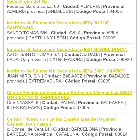
Salle Virgen del Mar
Federico García Lorca, 60 |
Ciudad:
ALMERIA |
Provincia:
ALMERIA provincia | ANDALUCÍA |
Código Postal:
04005
Instituto de Educación Secundaria (IES) JORGE
SANTAYANA
SANTO TOMAS S/N |
Ciudad:
AVILA |
Provincia:
AVILA
provincia | CASTILLA Y LEÓN |
Código Postal:
05003
Instituto de Educación Secundaria (IES) MIGUEL DURAN
AV.DE SANTO TOMAS S/N |
Ciudad:
AZUAGA |
Provincia:
BADAJOZ provincia | EXTREMADURA |
Código Postal:
06920
Instituto de Educación Secundaria (IES) BIOCLIMATICO
JUAN MIRO, S/N |
Ciudad:
BADAJOZ |
Provincia:
BADAJOZ
provincia | EXTREMADURA |
Código Postal:
06005
Centro Privado de Formación Profesional Específica GRUP
D'ORIENTACIÓ EMPRESARIAL
C/ VINYASSA, 6 |
Ciudad:
PALMA |
Provincia:
BALEARES |
ILLES BALEARS |
Código Postal:
07005
Centro Privado con varias Enseñanzas de Régimen
General Joan Pelegrí
c. Consell de Cent,14 |
Ciudad:
BARCELONA |
Provincia:
BARCELONA provincia | CATALUÑA |
Código Postal:
08014