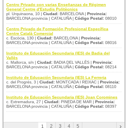
Centro Privado con varias Enseñanzas de Régimen
General Centre d'Estudis Politècnics
pl. Urquinaona, 10 |
Ciudad:
BARCELONA |
Provincia:
BARCELONA provincia | CATALUÑA |
Código Postal:
08010
Centro Privado de Formación Profesional Específica
Centre Català Comercial
c. Escòcia, 130 |
Ciudad:
BARCELONA |
Provincia:
BARCELONA provincia | CATALUÑA |
Código Postal:
08016
Instituto de Educación Secundaria (IES) de Badia del
Vallès
c. Mallorca, s/n |
Ciudad:
BADIA DEL VALLÈS |
Provincia:
BARCELONA provincia | CATALUÑA |
Código Postal:
08214
Instituto de Educación Secundaria (IES) La Ferreria
c. del Progrés, 3 |
Ciudad:
MONTCADA I REIXAC |
Provincia:
BARCELONA provincia | CATALUÑA |
Código Postal:
08110
Instituto de Educación Secundaria (IES) Joan Coromines
c. Extremadura, 27 |
Ciudad:
PINEDA DE MAR |
Provincia:
BARCELONA provincia | CATALUÑA |
Código Postal:
08397
›
2
3
4
5
1