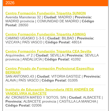
2026
Centro Formación Fundación Tripartita SUNION
Avenida Manoteras 32 |
Ciudad:
MADRID |
Provincia:
MADRID provincia | COMUNIDAD DE MADRID |
Código
Postal:
28050
Centro Formación Fundación Tripartita ASIMAG
CAMINO UGASKO 1-3-5 |
Ciudad:
BILBAO |
Provincia:
VIZCAYA | PAÍS VASCO |
Código Postal:
48014
Centro Formación Fundación Tripartita CEA Sevilla
Arquímedes, nº 2 |
Ciudad:
SEVILLA |
Provincia:
SEVILLA
provincia | ANDALUCÍA |
Código Postal:
41092
Centro Privado de Formación Profesional Específica
BERMAR
SAN ANTONIO,43 |
Ciudad:
VITORIA GASTEIZ |
Provincia:
ALAVA | PAÍS VASCO |
Código Postal:
01005
Instituto de Educación Secundaria (IES) ANDRÉS DE
VANDELVIRA ALBACETE
AV. CRONISTA MATEO Y SOTOS, S/N |
Ciudad:
ALBACETE |
Provincia:
ALBACETE provincia | CASTILLA LA MANCHA |
Código Postal:
02006