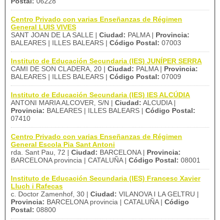
Postal:
06228
Centro Privado con varias Enseñanzas de Régimen
General LUIS VIVES
SANT JOAN DE LA SALLE |
Ciudad:
PALMA |
Provincia:
BALEARES | ILLES BALEARS |
Código Postal:
07003
Instituto de Educación Secundaria (IES) JUNÍPER SERRA
CAMI DE SON CLADERA, 20 |
Ciudad:
PALMA |
Provincia:
BALEARES | ILLES BALEARS |
Código Postal:
07009
Instituto de Educación Secundaria (IES) IES ALCÚDIA
ANTONI MARIA ALCOVER, S/N |
Ciudad:
ALCUDIA |
Provincia:
BALEARES | ILLES BALEARS |
Código Postal:
07410
Centro Privado con varias Enseñanzas de Régimen
General Escola Pia Sant Antoni
rda. Sant Pau, 72 |
Ciudad:
BARCELONA |
Provincia:
BARCELONA provincia | CATALUÑA |
Código Postal:
08001
Instituto de Educación Secundaria (IES) Francesc Xavier
Lluch i Rafecas
c. Doctor Zamenhof, 30 |
Ciudad:
VILANOVA I LA GELTRU |
Provincia:
BARCELONA provincia | CATALUÑA |
Código
Postal:
08800