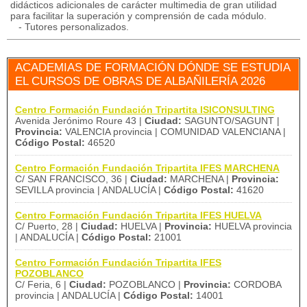
didácticos adicionales de carácter multimedia de gran utilidad
para facilitar la superación y comprensión de cada módulo.
- Tutores personalizados.
ACADEMIAS DE FORMACIÓN DÓNDE SE ESTUDIA
EL CURSOS DE OBRAS DE ALBAÑILERÍA 2026
Centro Formación Fundación Tripartita ISICONSULTING
Avenida Jerónimo Roure 43 |
Ciudad:
SAGUNTO/SAGUNT |
Provincia:
VALENCIA provincia | COMUNIDAD VALENCIANA |
Código Postal:
46520
Centro Formación Fundación Tripartita IFES MARCHENA
C/ SAN FRANCISCO, 36 |
Ciudad:
MARCHENA |
Provincia:
SEVILLA provincia | ANDALUCÍA |
Código Postal:
41620
Centro Formación Fundación Tripartita IFES HUELVA
C/ Puerto, 28 |
Ciudad:
HUELVA |
Provincia:
HUELVA provincia
| ANDALUCÍA |
Código Postal:
21001
Centro Formación Fundación Tripartita IFES
POZOBLANCO
C/ Feria, 6 |
Ciudad:
POZOBLANCO |
Provincia:
CORDOBA
provincia | ANDALUCÍA |
Código Postal:
14001