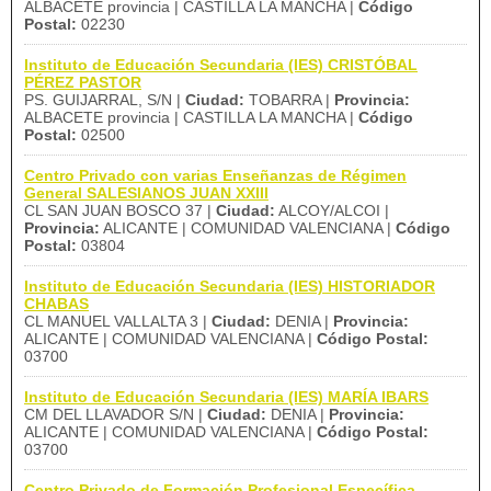
ALBACETE provincia | CASTILLA LA MANCHA |
Código
Postal:
02230
Instituto de Educación Secundaria (IES) CRISTÓBAL
PÉREZ PASTOR
PS. GUIJARRAL, S/N |
Ciudad:
TOBARRA |
Provincia:
ALBACETE provincia | CASTILLA LA MANCHA |
Código
Postal:
02500
Centro Privado con varias Enseñanzas de Régimen
General SALESIANOS JUAN XXIII
CL SAN JUAN BOSCO 37 |
Ciudad:
ALCOY/ALCOI |
Provincia:
ALICANTE | COMUNIDAD VALENCIANA |
Código
Postal:
03804
Instituto de Educación Secundaria (IES) HISTORIADOR
CHABAS
CL MANUEL VALLALTA 3 |
Ciudad:
DENIA |
Provincia:
ALICANTE | COMUNIDAD VALENCIANA |
Código Postal:
03700
Instituto de Educación Secundaria (IES) MARÍA IBARS
CM DEL LLAVADOR S/N |
Ciudad:
DENIA |
Provincia:
ALICANTE | COMUNIDAD VALENCIANA |
Código Postal:
03700
Centro Privado de Formación Profesional Específica