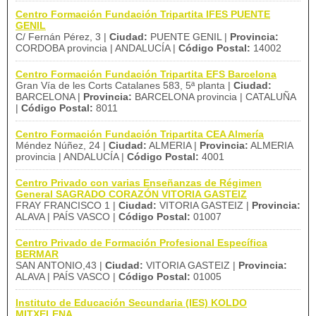
Centro Formación Fundación Tripartita IFES PUENTE
GENIL
C/ Fernán Pérez, 3 |
Ciudad:
PUENTE GENIL |
Provincia:
CORDOBA provincia | ANDALUCÍA |
Código Postal:
14002
Centro Formación Fundación Tripartita EFS Barcelona
Gran Vía de les Corts Catalanes 583, 5ª planta |
Ciudad:
BARCELONA |
Provincia:
BARCELONA provincia | CATALUÑA
|
Código Postal:
8011
Centro Formación Fundación Tripartita CEA Almería
Méndez Núñez, 24 |
Ciudad:
ALMERIA |
Provincia:
ALMERIA
provincia | ANDALUCÍA |
Código Postal:
4001
Centro Privado con varias Enseñanzas de Régimen
General SAGRADO CORAZÓN VITORIA GASTEIZ
FRAY FRANCISCO 1 |
Ciudad:
VITORIA GASTEIZ |
Provincia:
ALAVA | PAÍS VASCO |
Código Postal:
01007
Centro Privado de Formación Profesional Específica
BERMAR
SAN ANTONIO,43 |
Ciudad:
VITORIA GASTEIZ |
Provincia:
ALAVA | PAÍS VASCO |
Código Postal:
01005
Instituto de Educación Secundaria (IES) KOLDO
MITXELENA