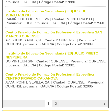
provincia | GALICIA |
Código Postal:
27880
Instituto de Educación Secundaria (IES) IES. DE
MONTERROSO
CAMIÑO DE PODENTE S/N |
Ciudad:
MONTERROSO |
Provincia:
LUGO provincia | GALICIA |
Código Postal:
27560
Centro Privado de Formación Profesional Específica SAN
MARCOS OURENSE
AV. BUENOS AIRES,61 |
Ciudad:
OURENSE |
Provincia:
OURENSE provincia | GALICIA |
Código Postal:
32004
Instituto de Educación Secundaria (IES) JULIO PRIETO
NESPEREIRA
DO VINTEUN S/N |
Ciudad:
OURENSE |
Provincia:
OURENSE
provincia | GALICIA |
Código Postal:
32001
Centro Privado de Formación Profesional Específica
CENTRO PRIVADO CAIXANOVA
AVDA. PONTE SEVILLA, 2A. |
Ciudad:
OURENSE |
Provincia:
OURENSE provincia | GALICIA |
Código Postal:
32005
›
2
1