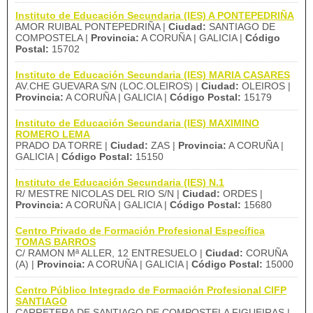
Instituto de Educación Secundaria (IES) A PONTEPEDRIÑA
AMOR RUIBAL PONTEPEDRIÑA |
Ciudad:
SANTIAGO DE
COMPOSTELA |
Provincia:
A CORUÑA | GALICIA |
Código
Postal:
15702
Instituto de Educación Secundaria (IES) MARIA CASARES
AV.CHE GUEVARA S/N (LOC.OLEIROS) |
Ciudad:
OLEIROS |
Provincia:
A CORUÑA | GALICIA |
Código Postal:
15179
Instituto de Educación Secundaria (IES) MAXIMINO
ROMERO LEMA
PRADO DA TORRE |
Ciudad:
ZAS |
Provincia:
A CORUÑA |
GALICIA |
Código Postal:
15150
Instituto de Educación Secundaria (IES) N.1
R/ MESTRE NICOLAS DEL RIO S/N |
Ciudad:
ORDES |
Provincia:
A CORUÑA | GALICIA |
Código Postal:
15680
Centro Privado de Formación Profesional Específica
TOMAS BARROS
C/ RAMON Mª ALLER, 12 ENTRESUELO |
Ciudad:
CORUÑA
(A) |
Provincia:
A CORUÑA | GALICIA |
Código Postal:
15000
Centro Público Integrado de Formación Profesional CIFP
SANTIAGO
CARRETERA DE SANTIAGO DE COMPOSTELA FIGUEIRAS |