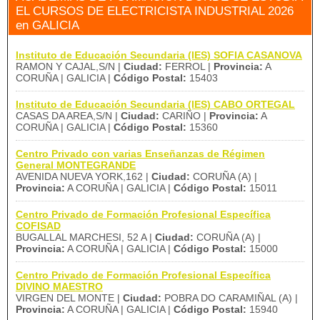
EL CURSOS DE ELECTRICISTA INDUSTRIAL 2026
en GALICIA
Instituto de Educación Secundaria (IES) SOFIA CASANOVA
RAMON Y CAJAL,S/N |
Ciudad:
FERROL |
Provincia:
A
CORUÑA | GALICIA |
Código Postal:
15403
Instituto de Educación Secundaria (IES) CABO ORTEGAL
CASAS DA AREA,S/N |
Ciudad:
CARIÑO |
Provincia:
A
CORUÑA | GALICIA |
Código Postal:
15360
Centro Privado con varias Enseñanzas de Régimen
General MONTEGRANDE
AVENIDA NUEVA YORK,162 |
Ciudad:
CORUÑA (A) |
Provincia:
A CORUÑA | GALICIA |
Código Postal:
15011
Centro Privado de Formación Profesional Específica
COFISAD
BUGALLAL MARCHESI, 52 A |
Ciudad:
CORUÑA (A) |
Provincia:
A CORUÑA | GALICIA |
Código Postal:
15000
Centro Privado de Formación Profesional Específica
DIVINO MAESTRO
VIRGEN DEL MONTE |
Ciudad:
POBRA DO CARAMIÑAL (A) |
Provincia:
A CORUÑA | GALICIA |
Código Postal:
15940