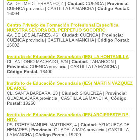
AV. DEL MEDITERRANEO, 4 |
Ciudad:
CUENCA |
Provincia:
CUENCA provincia | CASTILLA LA MANCHA |
Código Postal:
16004
Centro Privado de Formación Profesional Específica
NUESTRA SEÑORA DEL PERPETUO SOCORRO
AV. DE LOS ALFARES, 46 |
Ciudad:
CUENCA |
Provincia:
CUENCA provincia | CASTILLA LA MANCHA |
Código Postal:
16002
Instituto de Educación Secundaria (IES) LA HONTANILLA
CL. ANTONIO MACHADO, S/N |
Ciudad:
TARANCON |
Provincia:
CUENCA provincia | CASTILLA LA MANCHA |
Código Postal:
16400
Instituto de Educación Secundaria (IES) MARTÍN VÁZQUEZ
DE ARCE
CL. SANTA BARBARA, 13 |
Ciudad:
SIGÜENZA |
Provincia:
GUADALAJARA provincia | CASTILLA LA MANCHA |
Código
Postal:
19250
Instituto de Educación Secundaria (IES) ARCIPRESTE DE
HITA
PS. POETA MANUEL MARTINEZ, 4 |
Ciudad:
AZUQUECA DE
HENARES |
Provincia:
GUADALAJARA provincia | CASTILLA
LA MANCHA |
Código Postal:
19200