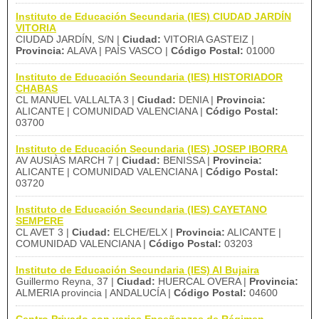
Instituto de Educación Secundaria (IES) CIUDAD JARDÍN
VITORIA
CIUDAD JARDÍN, S/N |
Ciudad:
VITORIA GASTEIZ |
Provincia:
ALAVA | PAÍS VASCO |
Código Postal:
01000
Instituto de Educación Secundaria (IES) HISTORIADOR
CHABAS
CL MANUEL VALLALTA 3 |
Ciudad:
DENIA |
Provincia:
ALICANTE | COMUNIDAD VALENCIANA |
Código Postal:
03700
Instituto de Educación Secundaria (IES) JOSEP IBORRA
AV AUSIÀS MARCH 7 |
Ciudad:
BENISSA |
Provincia:
ALICANTE | COMUNIDAD VALENCIANA |
Código Postal:
03720
Instituto de Educación Secundaria (IES) CAYETANO
SEMPERE
CL AVET 3 |
Ciudad:
ELCHE/ELX |
Provincia:
ALICANTE |
COMUNIDAD VALENCIANA |
Código Postal:
03203
Instituto de Educación Secundaria (IES) Al Bujaira
Guillermo Reyna, 37 |
Ciudad:
HUERCAL OVERA |
Provincia:
ALMERIA provincia | ANDALUCÍA |
Código Postal:
04600