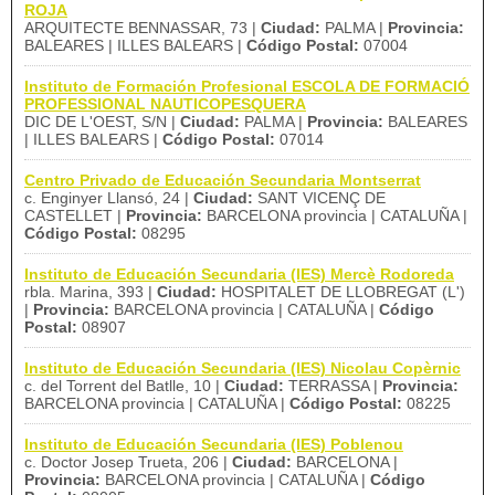
ROJA
ARQUITECTE BENNASSAR, 73 |
Ciudad:
PALMA |
Provincia:
BALEARES | ILLES BALEARS |
Código Postal:
07004
Instituto de Formación Profesional ESCOLA DE FORMACIÓ
PROFESSIONAL NAUTICOPESQUERA
DIC DE L'OEST, S/N |
Ciudad:
PALMA |
Provincia:
BALEARES
| ILLES BALEARS |
Código Postal:
07014
Centro Privado de Educación Secundaria Montserrat
c. Enginyer Llansó, 24 |
Ciudad:
SANT VICENÇ DE
CASTELLET |
Provincia:
BARCELONA provincia | CATALUÑA |
Código Postal:
08295
Instituto de Educación Secundaria (IES) Mercè Rodoreda
rbla. Marina, 393 |
Ciudad:
HOSPITALET DE LLOBREGAT (L')
|
Provincia:
BARCELONA provincia | CATALUÑA |
Código
Postal:
08907
Instituto de Educación Secundaria (IES) Nicolau Copèrnic
c. del Torrent del Batlle, 10 |
Ciudad:
TERRASSA |
Provincia:
BARCELONA provincia | CATALUÑA |
Código Postal:
08225
Instituto de Educación Secundaria (IES) Poblenou
c. Doctor Josep Trueta, 206 |
Ciudad:
BARCELONA |
Provincia:
BARCELONA provincia | CATALUÑA |
Código