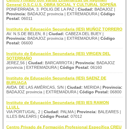
Centro Privado con varias Enseñanzas de Régimen
General O.S.C.U.S. OBRA SOCIAL Y CULTURAL SOPEÑA
PONFERRADA, 3. POLIG.DE LA PAZ |
Ciudad:
BADAJOZ |
Provincia:
BADAJOZ provincia | EXTREMADURA |
Código
Postal:
06011
Instituto de Educación Secundaria (IES) MUÑOZ TORRERO
AV. N.S.DE BELEN, 8 |
Ciudad:
CABEZA DEL BUEY |
Provincia:
BADAJOZ provincia | EXTREMADURA |
Código
Postal:
06600
Instituto de Educación Secundaria (IES) VIRGEN DEL
SOTERRAÑO
JEREZ,56 |
Ciudad:
BARCARROTA |
Provincia:
BADAJOZ
provincia | EXTREMADURA |
Código Postal:
06160
Instituto de Educación Secundaria (IES) SAENZ DE
BURUAGA
AVDA. DE LAS AMÉRICAS, S/N |
Ciudad:
MERIDA |
Provincia:
BADAJOZ provincia | EXTREMADURA |
Código Postal:
06800
Instituto de Educación Secundaria (IES) IES RAMON
LLULL
VIA PORTUGAL, 2 |
Ciudad:
PALMA |
Provincia:
BALEARES |
ILLES BALEARS |
Código Postal:
07012
Centro Privado de Formación Profesional Específica CREU