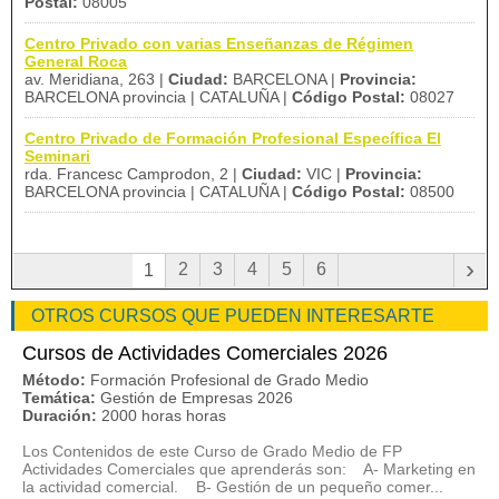
Postal:
08005
Centro Privado con varias Enseñanzas de Régimen
General Roca
av. Meridiana, 263 |
Ciudad:
BARCELONA |
Provincia:
BARCELONA provincia | CATALUÑA |
Código Postal:
08027
Centro Privado de Formación Profesional Específica El
Seminari
rda. Francesc Camprodon, 2 |
Ciudad:
VIC |
Provincia:
BARCELONA provincia | CATALUÑA |
Código Postal:
08500
›
2
3
4
5
6
1
OTROS CURSOS QUE PUEDEN INTERESARTE
Cursos de Actividades Comerciales 2026
Método:
Formación Profesional de Grado Medio
Temática:
Gestión de Empresas 2026
Duración:
2000 horas horas
Los Contenidos de este Curso de Grado Medio de FP
Actividades Comerciales que aprenderás son: A- Marketing en
la actividad comercial. B- Gestión de un pequeño comer...