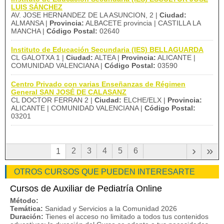
LUIS SÁNCHEZ
AV. JOSE HERNANDEZ DE LA ASUNCION, 2 |
Ciudad:
ALMANSA |
Provincia:
ALBACETE provincia | CASTILLA LA
MANCHA |
Código Postal:
02640
Instituto de Educación Secundaria (IES) BELLAGUARDA
CL GALOTXA 1 |
Ciudad:
ALTEA |
Provincia:
ALICANTE |
COMUNIDAD VALENCIANA |
Código Postal:
03590
Centro Privado con varias Enseñanzas de Régimen
General SAN JOSÉ DE CALASANZ
CL DOCTOR FERRAN 2 |
Ciudad:
ELCHE/ELX |
Provincia:
ALICANTE | COMUNIDAD VALENCIANA |
Código Postal:
03201
›
»
2
3
4
5
6
1
OTROS CURSOS QUE PUEDEN INTERESARTE
Cursos de Auxiliar de Pediatría Online
Método:
Temática:
Sanidad y Servicios a la Comunidad 2026
Duración:
Tienes el acceso no limitado a todos tus contenidos