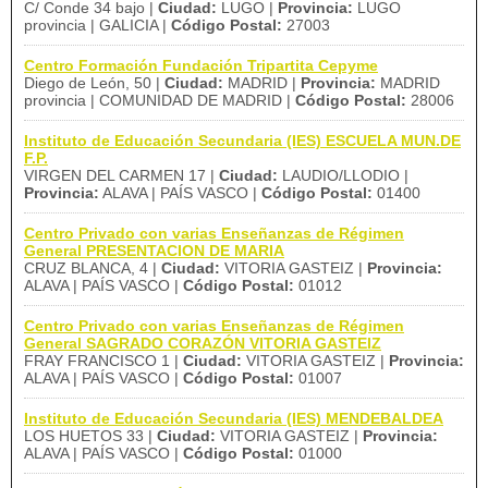
C/ Conde 34 bajo |
Ciudad:
LUGO |
Provincia:
LUGO
provincia | GALICIA |
Código Postal:
27003
Centro Formación Fundación Tripartita Cepyme
Diego de León, 50 |
Ciudad:
MADRID |
Provincia:
MADRID
provincia | COMUNIDAD DE MADRID |
Código Postal:
28006
Instituto de Educación Secundaria (IES) ESCUELA MUN.DE
F.P.
VIRGEN DEL CARMEN 17 |
Ciudad:
LAUDIO/LLODIO |
Provincia:
ALAVA | PAÍS VASCO |
Código Postal:
01400
Centro Privado con varias Enseñanzas de Régimen
General PRESENTACION DE MARIA
CRUZ BLANCA, 4 |
Ciudad:
VITORIA GASTEIZ |
Provincia:
ALAVA | PAÍS VASCO |
Código Postal:
01012
Centro Privado con varias Enseñanzas de Régimen
General SAGRADO CORAZÓN VITORIA GASTEIZ
FRAY FRANCISCO 1 |
Ciudad:
VITORIA GASTEIZ |
Provincia:
ALAVA | PAÍS VASCO |
Código Postal:
01007
Instituto de Educación Secundaria (IES) MENDEBALDEA
LOS HUETOS 33 |
Ciudad:
VITORIA GASTEIZ |
Provincia:
ALAVA | PAÍS VASCO |
Código Postal:
01000