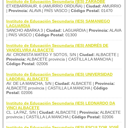
Instituto de Educación Secundaria (IES) ZARAOBE
ETXEBARRIAUR, 6 (AMURRIO ORDUÑA) |
Ciudad:
AMURRIO
|
Provincia:
ALAVA | PAÍS VASCO |
Código Postal:
01470
Instituto de Educación Secundaria (IES) SAMANIEGO
LAGUARDIA
SANCHO ABARKA 3 |
Ciudad:
LAGUARDIA |
Provincia:
ALAVA
| PAÍS VASCO |
Código Postal:
01300
Instituto de Educación Secundaria (IES) ANDRÉS DE
VANDELVIRA ALBACETE
AV. CRONISTA MATEO Y SOTOS, S/N |
Ciudad:
ALBACETE |
Provincia:
ALBACETE provincia | CASTILLA LA MANCHA |
Código Postal:
02006
Instituto de Educación Secundaria (IES) UNIVERSIDAD
LABORAL ALBACETE
AV. DE LA MANCHA, S/N |
Ciudad:
ALBACETE |
Provincia:
ALBACETE provincia | CASTILLA LA MANCHA |
Código
Postal:
02006
Instituto de Educación Secundaria (IES) LEONARDO DA
VINCI ALBACETE
CL. LA PAZ, S/N |
Ciudad:
ALBACETE |
Provincia:
ALBACETE
provincia | CASTILLA LA MANCHA |
Código Postal:
02006
Instituto de Educación Secundaria (IES) ESCULTOR JOSÉ