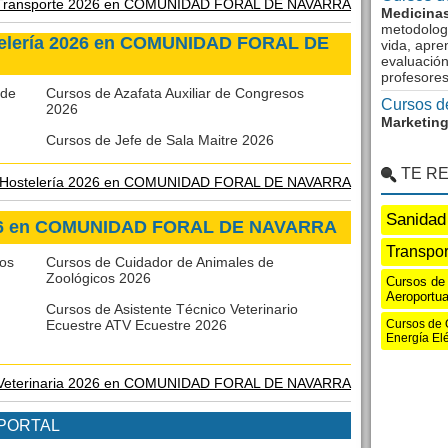
Transporte 2026 en COMUNIDAD FORAL DE NAVARRA
Medicinas
metodologí
telería 2026 en COMUNIDAD FORAL DE
vida, apre
evaluació
profesore
 de
Cursos de Azafata Auxiliar de Congresos
Cursos d
2026
Marketing
Cursos de Jefe de Sala Maitre 2026
TE R
y Hostelería 2026 en COMUNIDAD FORAL DE NAVARRA
Sanidad
2026 en COMUNIDAD FORAL DE NAVARRA
Transpor
cos
Cursos de Cuidador de Animales de
Zoológicos 2026
Cursos de 
Aeroportua
Cursos de Asistente Técnico Veterinario
Ecuestre ATV Ecuestre 2026
Cursos de 
Energía Elé
Veterinaria 2026 en COMUNIDAD FORAL DE NAVARRA
 PORTAL