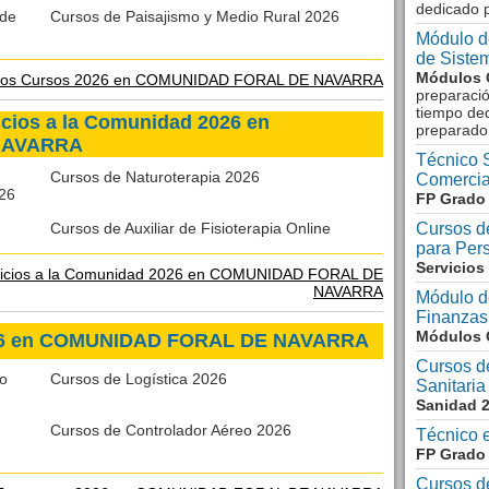
dedicado 
 de
Cursos de Paisajismo y Medio Rural 2026
Módulo d
de Siste
Módulos 
ros Cursos 2026 en COMUNIDAD FORAL DE NAVARRA
preparació
tiempo ded
icios a la Comunidad 2026 en
preparado
NAVARRA
Técnico S
Cursos de Naturoterapia 2026
Comercial
026
FP Grado 
Cursos de Auxiliar de Fisioterapia Online
Cursos de
para Per
Servicios
vicios a la Comunidad 2026 en COMUNIDAD FORAL DE
NAVARRA
Módulo d
Finanzas
Módulos 
026 en COMUNIDAD FORAL DE NAVARRA
Cursos d
o
Cursos de Logística 2026
Sanitaria
Sanidad 
Cursos de Controlador Aéreo 2026
Técnico e
FP Grado
Cursos d