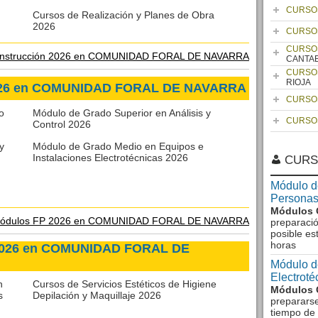
CURSO
Cursos de Realización y Planes de Obra
2026
CURSO
CURSO
 Construcción 2026 en COMUNIDAD FORAL DE NAVARRA
CANTA
CURSO
RIOJA
2026 en COMUNIDAD FORAL DE NAVARRA
CURSO
o
Módulo de Grado Superior en Análisis y
CURSO
Control 2026
y
Módulo de Grado Medio en Equipos e
Instalaciones Electrotécnicas 2026
CURS
Módulo d
Personas
Módulos 
ódulos FP 2026 en COMUNIDAD FORAL DE NAVARRA
preparació
posible es
horas
 2026 en COMUNIDAD FORAL DE
Módulo d
Electrot
n
Cursos de Servicios Estéticos de Higiene
Módulos 
s
Depilación y Maquillaje 2026
preparars
tiempo de 