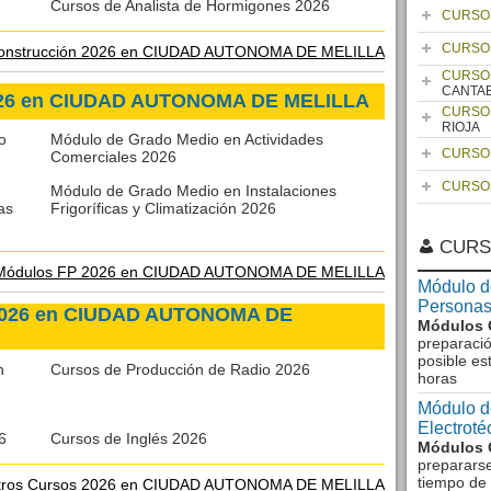
Cursos de Analista de Hormigones 2026
CURSO
CURSO
y Construcción 2026 en CIUDAD AUTONOMA DE MELILLA
CURSO
CANTA
026 en CIUDAD AUTONOMA DE MELILLA
CURSO
RIOJA
o
Módulo de Grado Medio en Actividades
CURSO
Comerciales 2026
CURSO
Módulo de Grado Medio en Instalaciones
as
Frigoríficas y Climatización 2026
CURS
Módulos FP 2026 en CIUDAD AUTONOMA DE MELILLA
Módulo d
Personas
 2026 en CIUDAD AUTONOMA DE
Módulos 
preparació
posible es
n
Cursos de Producción de Radio 2026
horas
Módulo d
Electrot
6
Cursos de Inglés 2026
Módulos 
preparars
tiempo de 
tros Cursos 2026 en CIUDAD AUTONOMA DE MELILLA