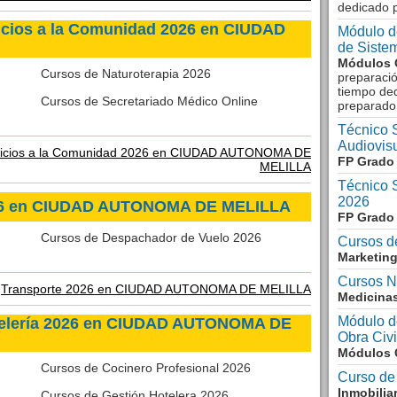
dedicado 
icios a la Comunidad 2026 en CIUDAD
Módulo d
de Siste
Módulos 
Cursos de Naturoterapia 2026
preparació
tiempo ded
Cursos de Secretariado Médico Online
preparado
Técnico 
Audiovis
vicios a la Comunidad 2026 en CIUDAD AUTONOMA DE
FP Grado 
MELILLA
Técnico S
2026
026 en CIUDAD AUTONOMA DE MELILLA
FP Grado 
Cursos de Despachador de Vuelo 2026
Cursos d
Marketing
Cursos N
e
Transporte 2026 en CIUDAD AUTONOMA DE MELILLA
Medicinas
Módulo d
telería 2026 en CIUDAD AUTONOMA DE
Obra Civi
Módulos 
Cursos de Cocinero Profesional 2026
Curso de
Inmobilia
Cursos de Gestión Hotelera 2026