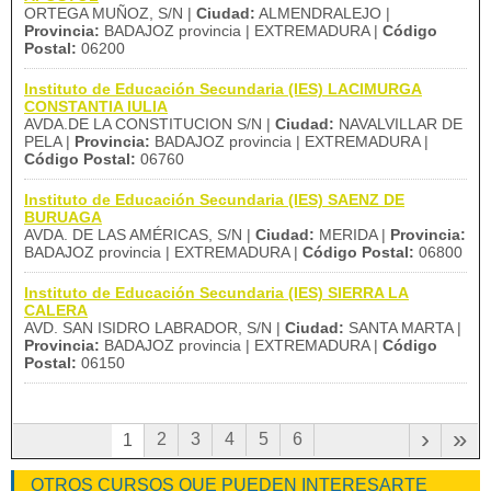
ORTEGA MUÑOZ, S/N |
Ciudad:
ALMENDRALEJO |
Provincia:
BADAJOZ provincia | EXTREMADURA |
Código
Postal:
06200
Instituto de Educación Secundaria (IES) LACIMURGA
CONSTANTIA IULIA
AVDA.DE LA CONSTITUCION S/N |
Ciudad:
NAVALVILLAR DE
PELA |
Provincia:
BADAJOZ provincia | EXTREMADURA |
Código Postal:
06760
Instituto de Educación Secundaria (IES) SAENZ DE
BURUAGA
AVDA. DE LAS AMÉRICAS, S/N |
Ciudad:
MERIDA |
Provincia:
BADAJOZ provincia | EXTREMADURA |
Código Postal:
06800
Instituto de Educación Secundaria (IES) SIERRA LA
CALERA
AVD. SAN ISIDRO LABRADOR, S/N |
Ciudad:
SANTA MARTA |
Provincia:
BADAJOZ provincia | EXTREMADURA |
Código
Postal:
06150
›
»
2
3
4
5
6
1
OTROS CURSOS QUE PUEDEN INTERESARTE