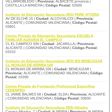
VILLARROBLEDO |
Provincia:
ALBACETE provincia |
CASTILLA LA MANCHA |
Código Postal:
02600
Instituto de Educación Secundaria (IES) PARE VITORIA
AV DE ELCHE 15 |
Ciudad:
ALCOY/ALCOI |
Provincia:
ALICANTE | COMUNIDAD VALENCIANA |
Código Postal:
03801
Centro Privado de Educación Secundaria ESCUELA
FAMILIAR AGRARIA EL CAMPICO
CL EL CAMPICO S/N |
Ciudad:
JACARILLA |
Provincia:
ALICANTE | COMUNIDAD VALENCIANA |
Código Postal:
03310
Instituto de Educación Secundaria (IES) IES BENEJÚZAR
CL MONJAS DE ARRIBA 100
CL MONJAS DE ARRIBA 100 |
Ciudad:
BENEJUZAR |
Provincia:
ALICANTE | COMUNIDAD VALENCIANA |
Código
Postal:
03390
Centro Privado de Formación Profesional Específica
CEDENPRO
CL JAIME BALMES 68 |
Ciudad:
ELDA |
Provincia:
ALICANTE
| COMUNIDAD VALENCIANA |
Código Postal:
03600
Instituto de Educación Secundaria (IES) Alhadra
Carrera Alhadra, 7 |
Ciudad:
ALMERIA |
Provincia:
ALMERIA