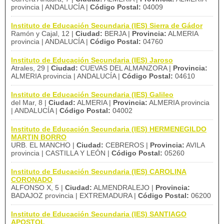
provincia | ANDALUCÍA |
Código Postal:
04009
Instituto de Educación Secundaria (IES) Sierra de Gádor
Ramón y Cajal, 12 |
Ciudad:
BERJA |
Provincia:
ALMERIA
provincia | ANDALUCÍA |
Código Postal:
04760
Instituto de Educación Secundaria (IES) Jaroso
Atrales, 29 |
Ciudad:
CUEVAS DEL ALMANZORA |
Provincia:
ALMERIA provincia | ANDALUCÍA |
Código Postal:
04610
Instituto de Educación Secundaria (IES) Galileo
del Mar, 8 |
Ciudad:
ALMERIA |
Provincia:
ALMERIA provincia
| ANDALUCÍA |
Código Postal:
04002
Instituto de Educación Secundaria (IES) HERMENEGILDO
MARTIN BORRO
URB. EL MANCHO |
Ciudad:
CEBREROS |
Provincia:
AVILA
provincia | CASTILLA Y LEÓN |
Código Postal:
05260
Instituto de Educación Secundaria (IES) CAROLINA
CORONADO
ALFONSO X, 5 |
Ciudad:
ALMENDRALEJO |
Provincia:
BADAJOZ provincia | EXTREMADURA |
Código Postal:
06200
Instituto de Educación Secundaria (IES) SANTIAGO
APOSTOL