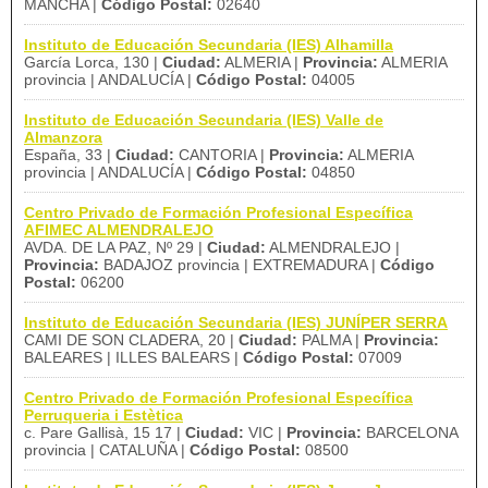
MANCHA |
Código Postal:
02640
Instituto de Educación Secundaria (IES) Alhamilla
García Lorca, 130 |
Ciudad:
ALMERIA |
Provincia:
ALMERIA
provincia | ANDALUCÍA |
Código Postal:
04005
Instituto de Educación Secundaria (IES) Valle de
Almanzora
España, 33 |
Ciudad:
CANTORIA |
Provincia:
ALMERIA
provincia | ANDALUCÍA |
Código Postal:
04850
Centro Privado de Formación Profesional Específica
AFIMEC ALMENDRALEJO
AVDA. DE LA PAZ, Nº 29 |
Ciudad:
ALMENDRALEJO |
Provincia:
BADAJOZ provincia | EXTREMADURA |
Código
Postal:
06200
Instituto de Educación Secundaria (IES) JUNÍPER SERRA
CAMI DE SON CLADERA, 20 |
Ciudad:
PALMA |
Provincia:
BALEARES | ILLES BALEARS |
Código Postal:
07009
Centro Privado de Formación Profesional Específica
Perruqueria i Estètica
c. Pare Gallisà, 15 17 |
Ciudad:
VIC |
Provincia:
BARCELONA
provincia | CATALUÑA |
Código Postal:
08500