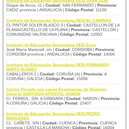
Instituto de Educación Secundaria (IES) Jorge Juan
Duque de Arcos, 11 |
Ciudad:
SAN FERNANDO |
Provincia:
CADIZ provincia | ANDALUCÍA |
Código Postal:
11100
Instituto de Educación Secundaria (IES) EL CAMINÀS
CL PINTOR SOLER BLASCO 3 |
Ciudad:
CASTELLON DE LA
PLANA/CASTELLO DE LA PLANA |
Provincia:
CASTELLON |
COMUNIDAD VALENCIANA |
Código Postal:
12003
Instituto de Educación Secundaria (IES) Zoco
José María Martorell, s/n |
Ciudad:
CORDOBA |
Provincia:
CORDOBA provincia | ANDALUCÍA |
Código Postal:
14005
Instituto de Educación Secundaria (IES) FERNANDO
WIRTZ SUAREZ
CABALLEROS 1 |
Ciudad:
CORUÑA (A) |
Provincia:
A
CORUÑA | GALICIA |
Código Postal:
15006
Centro Privado con varias Enseñanzas de Régimen
General SANTIAGO APOSTOL NARON
C/. FERROL, S/N. A GÁNDARA |
Ciudad:
NARON |
Provincia:
A CORUÑA | GALICIA |
Código Postal:
15407
Instituto de Educación Secundaria (IES) PEDRO
MERCEDES
CL. CAÑETE, S/N |
Ciudad:
CUENCA |
Provincia:
CUENCA
provincia | CASTILLA LA MANCHA |
Código Postal:
16004