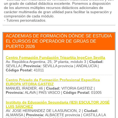
un grado de calidad didáctica excelente. Ponemos a disposición
de los alumnos múltiples recursos didácticos adicionales de
carácter multimedia de gran utilidad para facilitar la superación y
comprensión de cada módulo.
- Tutores personalizados.
ACADEMIAS DE FORMACIÓN DÓNDE SE ESTUDIA
EL CURSOS DE OPERADOR DE GRÚAS DE
PUERTO 2026
Centro Formación Fundación Tripartita IngeCon Sevilla
Av. República Argentina, 25; 3ª planta, módulo 3 |
Ciudad:
SEVILLA |
Provincia:
SEVILLA provincia | ANDALUCÍA |
Código Postal:
41011
Centro Privado de Formación Profesional Específica
EUROPA VITORIA GASTEIZ
MANUEL IRADIER, 46 |
Ciudad:
VITORIA GASTEIZ |
Provincia:
ALAVA | PAÍS VASCO |
Código Postal:
01005
Instituto de Educación Secundaria (IES) ESCULTOR JOSÉ
LUIS SÁNCHEZ
AV. JOSE HERNANDEZ DE LA ASUNCION, 2 |
Ciudad:
ALMANSA |
Provincia:
ALBACETE provincia | CASTILLA LA