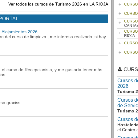
Ver todos los cursos de
Turismo 2026 en LA RIOJA
CURSO
CURSO
 PORTAL
CURSO
CANTA
e Alojamientos 2026
CURSO
RIOJA
on del curso de limpieza , me interesa realizarlo ,si hay
CURSO
CURSO
CURS
n el curso de Recepcionista, y me gustaría tener más
ias.
Cursos de
2026
Turismo 
Cursos d
rso.graciss
de Servic
Turismo 
Cursos d
Hostelerí
el Centro