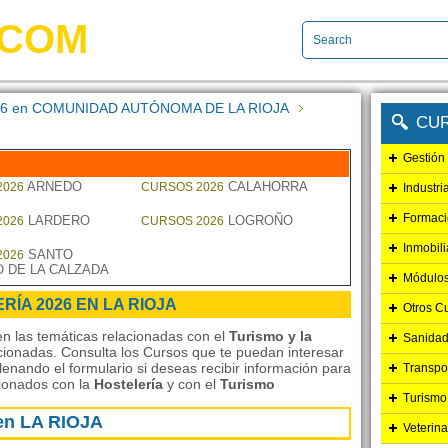
.COM
 2026 en COMUNIDAD AUTÓNOMA DE LA RIOJA
CU
Gestión
ARNEDO
CALAHORRA
2026
CURSOS 2026
Industri
Formaci
LARDERO
LOGROÑO
2026
CURSOS 2026
Inmobili
SANTO
2026
 DE LA CALZADA
Módulos
RÍA 2026 EN LA RIOJA
Otros C
n las temáticas relacionadas con el
Turismo y la
Sanidad
acionadas. Consulta los Cursos que te puedan interesar
lenando el formulario si deseas recibir información para
Transpo
cionados con la
Hostelería
y con el
Turismo
Turismo
 en LA RIOJA
Veterina