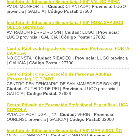
Instituto de Educación Secundaria (IES) VAL DO ASMA
AV.DE MONFORTE |
Ciudad:
CHANTADA |
Provincia:
LUGO
provincia | GALICIA |
Código Postal:
27500
Instituto de Educación Secundaria (IES) NOSA SRA.DOS
OLLOS GRANDES
AV. RAMON FERREIRO S/N |
Ciudad:
LUGO |
Provincia:
LUGO provincia | GALICIA |
Código Postal:
27002
Centro Público Integrado de Formación Profesional PORTA
DA AUGA
NO CONSTA |
Ciudad:
RIBADEO |
Provincia:
LUGO provincia
| GALICIA |
Código Postal:
27700
Centro Público de Educación de Personas Adultas
(Presencial) DE BONXE
CENTRO PENITENCIARIO DE SAN MAMEDE DE BONXE |
Ciudad:
OUTEIRO DE REI |
Provincia:
LUGO provincia |
GALICIA |
Código Postal:
27628
Centro Privado de Formación Profesional Específica LUCA
DI PAOLA
AVDA DE PORTUGAL, 42 |
Ciudad:
VERIN |
Provincia:
OURENSE provincia | GALICIA |
Código Postal:
32000
Instituto de Educación Secundaria (IES) MARIA SOLIÑO
MONTE CARRASCO |
Ciudad:
CANGAS |
Provincia: