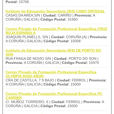
Postal:
15706
Instituto de Educación Secundaria (IES) CABO ORTEGAL
CASAS DA AREA,S/N |
Ciudad:
CARIÑO |
Provincia:
A
CORUÑA | GALICIA |
Código Postal:
15360
Centro Privado de Formación Profesional Específica CRUZ
ROJA ESPAÑOLA
JOAQUIN PLANELLS, S/N |
Ciudad:
CORUÑA (A) |
Provincia:
A CORUÑA | GALICIA |
Código Postal:
15008
Instituto de Educación Secundaria (IES) DE PORTO DO
SON
RUA FRAGA DE NOVIO S/N |
Ciudad:
PORTO DO SON |
Provincia:
A CORUÑA | GALICIA |
Código Postal:
15970
Centro Privado de Formación Profesional Específica
OLYMPIA SUSO AÑON
CRA.DE CASTILLA, 7 9 BAJO |
Ciudad:
FERROL |
Provincia:
A CORUÑA | GALICIA |
Código Postal:
15000
Centro Privado de Formación Profesional Específica PC
CARRIER
C/. MUÑOZ TORREIRO, 6 |
Ciudad:
FERROL |
Provincia:
A
CORUÑA | GALICIA |
Código Postal:
15000