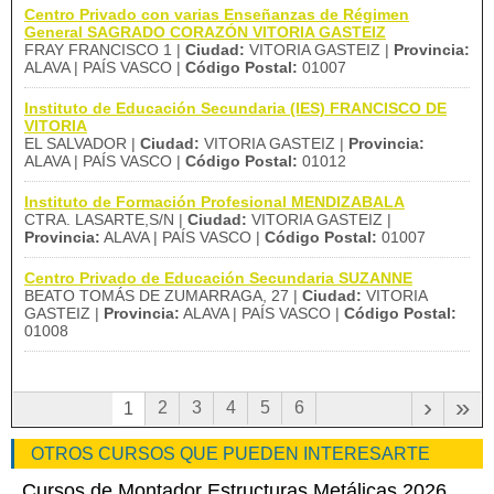
Centro Privado con varias Enseñanzas de Régimen
General SAGRADO CORAZÓN VITORIA GASTEIZ
FRAY FRANCISCO 1 |
Ciudad:
VITORIA GASTEIZ |
Provincia:
ALAVA | PAÍS VASCO |
Código Postal:
01007
Instituto de Educación Secundaria (IES) FRANCISCO DE
VITORIA
EL SALVADOR |
Ciudad:
VITORIA GASTEIZ |
Provincia:
ALAVA | PAÍS VASCO |
Código Postal:
01012
Instituto de Formación Profesional MENDIZABALA
CTRA. LASARTE,S/N |
Ciudad:
VITORIA GASTEIZ |
Provincia:
ALAVA | PAÍS VASCO |
Código Postal:
01007
Centro Privado de Educación Secundaria SUZANNE
BEATO TOMÁS DE ZUMARRAGA, 27 |
Ciudad:
VITORIA
GASTEIZ |
Provincia:
ALAVA | PAÍS VASCO |
Código Postal:
01008
›
»
2
3
4
5
6
1
OTROS CURSOS QUE PUEDEN INTERESARTE
Cursos de Montador Estructuras Metálicas 2026