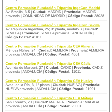
Centro Formación Fundación Tripartita IngeCon Madrid
Av. Brasilia, 3-5 |
Ciudad:
MADRID |
Provincia:
MADRID
provincia | COMUNIDAD DE MADRID |
Código Postal:
28028
Centro Formación Fundación Tripartita IngeCon Sevilla
Av. República Argentina, 25; 3ª planta, módulo 3 |
Ciudad:
SEVILLA |
Provincia:
SEVILLA provincia | ANDALUCÍA |
Código Postal:
41011
Centro Formación Fundación Tripartita CEA Almería
Méndez Núñez, 24 |
Ciudad:
ALMERIA |
Provincia:
ALMERIA
provincia | ANDALUCÍA |
Código Postal:
4001
Centro Formación Fundación Tripartita CEA Cádiz
Avenida de Marconi, 37 |
Ciudad:
CADIZ |
Provincia:
CADIZ
provincia | ANDALUCÍA |
Código Postal:
11011
Centro Formación Fundación Tripartita CEA Huelva
Avda. de la Ría, 3, 1ª planta |
Ciudad:
HUELVA |
Provincia:
HUELVA provincia | ANDALUCÍA |
Código Postal:
21001
Centro Formación Fundación Tripartita CEA Málaga
San Lorenzo, 20 |
Ciudad:
MALAGA |
Provincia:
MALAGA
provincia | ANDALUCÍA |
Código Postal:
29001