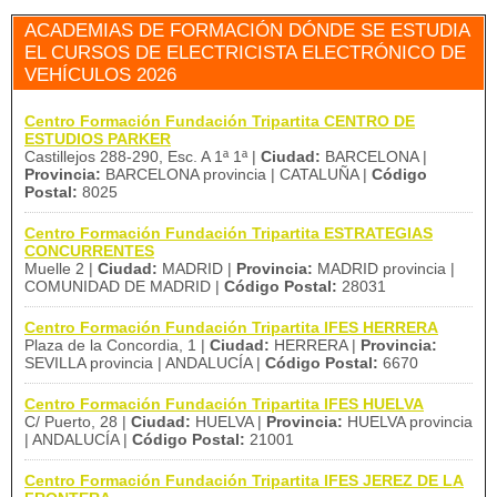
ACADEMIAS DE FORMACIÓN DÓNDE SE ESTUDIA
EL CURSOS DE ELECTRICISTA ELECTRÓNICO DE
VEHÍCULOS 2026
Centro Formación Fundación Tripartita CENTRO DE
ESTUDIOS PARKER
Castillejos 288-290, Esc. A 1ª 1ª |
Ciudad:
BARCELONA |
Provincia:
BARCELONA provincia | CATALUÑA |
Código
Postal:
8025
Centro Formación Fundación Tripartita ESTRATEGIAS
CONCURRENTES
Muelle 2 |
Ciudad:
MADRID |
Provincia:
MADRID provincia |
COMUNIDAD DE MADRID |
Código Postal:
28031
Centro Formación Fundación Tripartita IFES HERRERA
Plaza de la Concordia, 1 |
Ciudad:
HERRERA |
Provincia:
SEVILLA provincia | ANDALUCÍA |
Código Postal:
6670
Centro Formación Fundación Tripartita IFES HUELVA
C/ Puerto, 28 |
Ciudad:
HUELVA |
Provincia:
HUELVA provincia
| ANDALUCÍA |
Código Postal:
21001
Centro Formación Fundación Tripartita IFES JEREZ DE LA