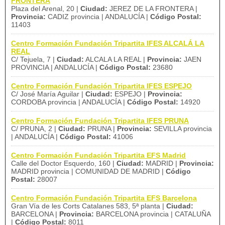
FRONTERA
Plaza del Arenal, 20 |
Ciudad:
JEREZ DE LA FRONTERA |
Provincia:
CADIZ provincia | ANDALUCÍA |
Código Postal:
11403
Centro Formación Fundación Tripartita IFES ALCALÁ LA
REAL
C/ Tejuela, 7 |
Ciudad:
ALCALA LA REAL |
Provincia:
JAEN
PROVINCIA | ANDALUCÍA |
Código Postal:
23680
Centro Formación Fundación Tripartita IFES ESPEJO
C/ José María Aguilar |
Ciudad:
ESPEJO |
Provincia:
CORDOBA provincia | ANDALUCÍA |
Código Postal:
14920
Centro Formación Fundación Tripartita IFES PRUNA
C/ PRUNA, 2 |
Ciudad:
PRUNA |
Provincia:
SEVILLA provincia
| ANDALUCÍA |
Código Postal:
41006
Centro Formación Fundación Tripartita EFS Madrid
Calle del Doctor Esquerdo, 160 |
Ciudad:
MADRID |
Provincia:
MADRID provincia | COMUNIDAD DE MADRID |
Código
Postal:
28007
Centro Formación Fundación Tripartita EFS Barcelona
Gran Vía de les Corts Catalanes 583, 5ª planta |
Ciudad:
BARCELONA |
Provincia:
BARCELONA provincia | CATALUÑA
|
Código Postal:
8011