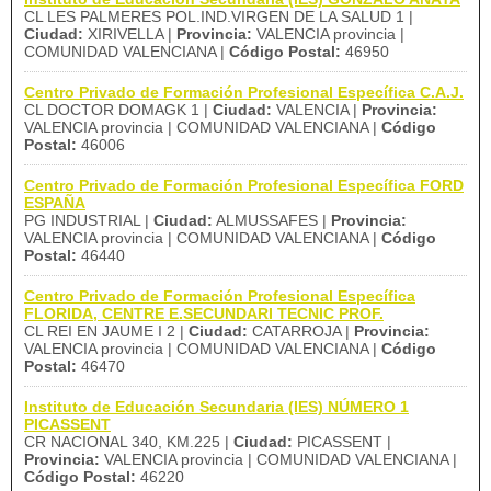
CL LES PALMERES POL.IND.VIRGEN DE LA SALUD 1 |
Ciudad:
XIRIVELLA |
Provincia:
VALENCIA provincia |
COMUNIDAD VALENCIANA |
Código Postal:
46950
Centro Privado de Formación Profesional Específica C.A.J.
CL DOCTOR DOMAGK 1 |
Ciudad:
VALENCIA |
Provincia:
VALENCIA provincia | COMUNIDAD VALENCIANA |
Código
Postal:
46006
Centro Privado de Formación Profesional Específica FORD
ESPAÑA
PG INDUSTRIAL |
Ciudad:
ALMUSSAFES |
Provincia:
VALENCIA provincia | COMUNIDAD VALENCIANA |
Código
Postal:
46440
Centro Privado de Formación Profesional Específica
FLORIDA, CENTRE E.SECUNDARI TECNIC PROF.
CL REI EN JAUME I 2 |
Ciudad:
CATARROJA |
Provincia:
VALENCIA provincia | COMUNIDAD VALENCIANA |
Código
Postal:
46470
Instituto de Educación Secundaria (IES) NÚMERO 1
PICASSENT
CR NACIONAL 340, KM.225 |
Ciudad:
PICASSENT |
Provincia:
VALENCIA provincia | COMUNIDAD VALENCIANA |
Código Postal:
46220