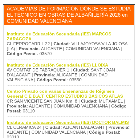
ACADEMIAS DE FORMACIÓN DÓNDE SE ESTUDIA
EL TÉCNICO EN OBRAS DE ALBAÑILERÍA 2026 en
COMUNIDAD VALENCIANA
Instituto de Educación Secundaria (IES) MARCOS
ZARAGOZA
CL FERROCARRIL 22 |
Ciudad:
VILLAJOYOSA/VILA JOIOSA
(LA) |
Provincia:
ALICANTE | COMUNIDAD VALENCIANA |
Código Postal:
03570
Instituto de Educación Secundaria (IES) LLOIXA
AV COMTAT DE FABRAQUER 1 |
Ciudad:
SANT JOAN
D'ALACANT |
Provincia:
ALICANTE | COMUNIDAD
VALENCIANA |
Código Postal:
03550
Centro Privado con varias Enseñanzas de Régimen
General C.E.B.A.T. CENTRO ESTUDIOS BÁSICOS ATLAS
CR SAN VICENTE SAN.JUAN Km. 8 |
Ciudad:
MUTXAMEL |
Provincia:
ALICANTE | COMUNIDAD VALENCIANA |
Código
Postal:
03110
Instituto de Educación Secundaria (IES) DOCTOR BALMIS
CL CERAMICA 24 |
Ciudad:
ALICANTE/ALACANT |
Provincia:
ALICANTE | COMUNIDAD VALENCIANA |
Código Postal:
03010