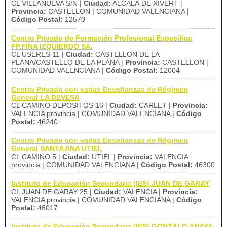
CL VILLANUEVA S/N |
Ciudad:
ALCALÀ DE XIVERT |
Provincia:
CASTELLON | COMUNIDAD VALENCIANA |
Código Postal:
12570
Centro Privado de Formación Profesional Específica
FP.FINA IZQUIERDO SA.
CL USERES 11 |
Ciudad:
CASTELLON DE LA
PLANA/CASTELLO DE LA PLANA |
Provincia:
CASTELLON |
COMUNIDAD VALENCIANA |
Código Postal:
12004
Centro Privado con varias Enseñanzas de Régimen
General LA DEVESA
CL CAMINO DEPOSITOS 16 |
Ciudad:
CARLET |
Provincia:
VALENCIA provincia | COMUNIDAD VALENCIANA |
Código
Postal:
46240
Centro Privado con varias Enseñanzas de Régimen
General SANTA ANA UTIEL
CL CAMINO 5 |
Ciudad:
UTIEL |
Provincia:
VALENCIA
provincia | COMUNIDAD VALENCIANA |
Código Postal:
46300
Instituto de Educación Secundaria (IES) JUAN DE GARAY
CL JUAN DE GARAY 25 |
Ciudad:
VALENCIA |
Provincia:
VALENCIA provincia | COMUNIDAD VALENCIANA |
Código
Postal:
46017
Instituto de Educación Secundaria (IES) GONZALO ANAYA