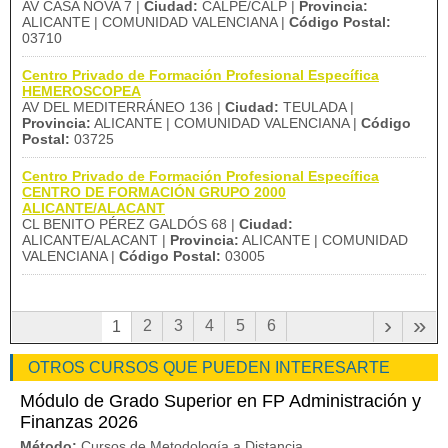
AV CASA NOVA 7 |
Ciudad:
CALPE/CALP |
Provincia:
ALICANTE | COMUNIDAD VALENCIANA |
Código Postal:
03710
Centro Privado de Formación Profesional Específica
HEMEROSCOPEA
AV DEL MEDITERRÁNEO 136 |
Ciudad:
TEULADA |
Provincia:
ALICANTE | COMUNIDAD VALENCIANA |
Código
Postal:
03725
Centro Privado de Formación Profesional Específica
CENTRO DE FORMACIÓN GRUPO 2000
ALICANTE/ALACANT
CL BENITO PÉREZ GALDÓS 68 |
Ciudad:
ALICANTE/ALACANT |
Provincia:
ALICANTE | COMUNIDAD
VALENCIANA |
Código Postal:
03005
›
»
2
3
4
5
6
1
OTROS CURSOS QUE PUEDEN INTERESARTE
Módulo de Grado Superior en FP Administración y
Finanzas 2026
Método:
Cursos de Metodología a Distancia