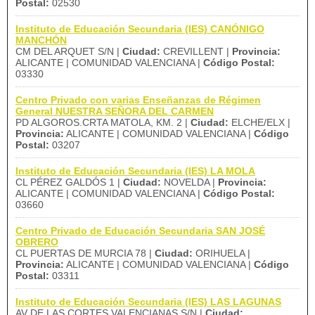
Postal:
02530
Instituto de Educación Secundaria (IES) CANÓNIGO
MANCHÓN
CM DEL ARQUET S/N |
Ciudad:
CREVILLENT |
Provincia:
ALICANTE | COMUNIDAD VALENCIANA |
Código Postal:
03330
Centro Privado con varias Enseñanzas de Régimen
General NUESTRA SEÑORA DEL CARMEN
PD ALGOROS.CRTA MATOLA, KM. 2 |
Ciudad:
ELCHE/ELX |
Provincia:
ALICANTE | COMUNIDAD VALENCIANA |
Código
Postal:
03207
Instituto de Educación Secundaria (IES) LA MOLA
CL PÉREZ GALDÓS 1 |
Ciudad:
NOVELDA |
Provincia:
ALICANTE | COMUNIDAD VALENCIANA |
Código Postal:
03660
Centro Privado de Educación Secundaria SAN JOSÉ
OBRERO
CL PUERTAS DE MURCIA 78 |
Ciudad:
ORIHUELA |
Provincia:
ALICANTE | COMUNIDAD VALENCIANA |
Código
Postal:
03311
Instituto de Educación Secundaria (IES) LAS LAGUNAS
AV DE LAS CORTES VALENCIANAS S/N |
Ciudad: