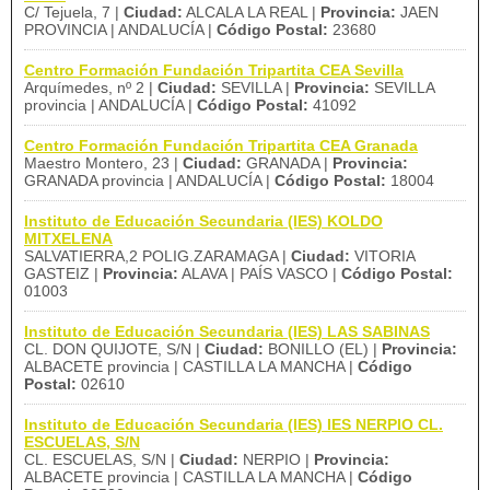
C/ Tejuela, 7 |
Ciudad:
ALCALA LA REAL |
Provincia:
JAEN
PROVINCIA | ANDALUCÍA |
Código Postal:
23680
Centro Formación Fundación Tripartita CEA Sevilla
Arquímedes, nº 2 |
Ciudad:
SEVILLA |
Provincia:
SEVILLA
provincia | ANDALUCÍA |
Código Postal:
41092
Centro Formación Fundación Tripartita CEA Granada
Maestro Montero, 23 |
Ciudad:
GRANADA |
Provincia:
GRANADA provincia | ANDALUCÍA |
Código Postal:
18004
Instituto de Educación Secundaria (IES) KOLDO
MITXELENA
SALVATIERRA,2 POLIG.ZARAMAGA |
Ciudad:
VITORIA
GASTEIZ |
Provincia:
ALAVA | PAÍS VASCO |
Código Postal:
01003
Instituto de Educación Secundaria (IES) LAS SABINAS
CL. DON QUIJOTE, S/N |
Ciudad:
BONILLO (EL) |
Provincia:
ALBACETE provincia | CASTILLA LA MANCHA |
Código
Postal:
02610
Instituto de Educación Secundaria (IES) IES NERPIO CL.
ESCUELAS, S/N
CL. ESCUELAS, S/N |
Ciudad:
NERPIO |
Provincia:
ALBACETE provincia | CASTILLA LA MANCHA |
Código