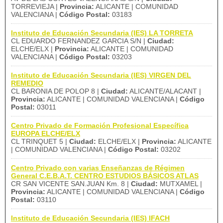
TORREVIEJA |
Provincia:
ALICANTE | COMUNIDAD
VALENCIANA |
Código Postal:
03183
Instituto de Educación Secundaria (IES) LA TORRETA
CL EDUARDO FERNANDEZ GARCIA S/N |
Ciudad:
ELCHE/ELX |
Provincia:
ALICANTE | COMUNIDAD
VALENCIANA |
Código Postal:
03203
Instituto de Educación Secundaria (IES) VIRGEN DEL
REMEDIO
CL BARONIA DE POLOP 8 |
Ciudad:
ALICANTE/ALACANT |
Provincia:
ALICANTE | COMUNIDAD VALENCIANA |
Código
Postal:
03011
Centro Privado de Formación Profesional Específica
EUROPA ELCHE/ELX
CL TRINQUET 5 |
Ciudad:
ELCHE/ELX |
Provincia:
ALICANTE
| COMUNIDAD VALENCIANA |
Código Postal:
03202
Centro Privado con varias Enseñanzas de Régimen
General C.E.B.A.T. CENTRO ESTUDIOS BÁSICOS ATLAS
CR SAN VICENTE SAN.JUAN Km. 8 |
Ciudad:
MUTXAMEL |
Provincia:
ALICANTE | COMUNIDAD VALENCIANA |
Código
Postal:
03110
Instituto de Educación Secundaria (IES) IFACH