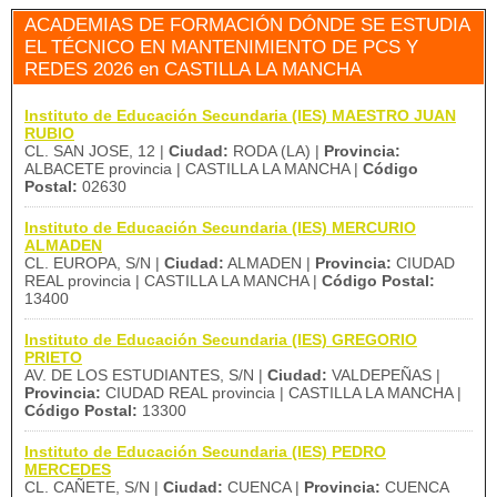
ACADEMIAS DE FORMACIÓN DÓNDE SE ESTUDIA
EL TÉCNICO EN MANTENIMIENTO DE PCS Y
REDES 2026 en CASTILLA LA MANCHA
Instituto de Educación Secundaria (IES) MAESTRO JUAN
RUBIO
CL. SAN JOSE, 12 |
Ciudad:
RODA (LA) |
Provincia:
ALBACETE provincia | CASTILLA LA MANCHA |
Código
Postal:
02630
Instituto de Educación Secundaria (IES) MERCURIO
ALMADEN
CL. EUROPA, S/N |
Ciudad:
ALMADEN |
Provincia:
CIUDAD
REAL provincia | CASTILLA LA MANCHA |
Código Postal:
13400
Instituto de Educación Secundaria (IES) GREGORIO
PRIETO
AV. DE LOS ESTUDIANTES, S/N |
Ciudad:
VALDEPEÑAS |
Provincia:
CIUDAD REAL provincia | CASTILLA LA MANCHA |
Código Postal:
13300
Instituto de Educación Secundaria (IES) PEDRO
MERCEDES
CL. CAÑETE, S/N |
Ciudad:
CUENCA |
Provincia:
CUENCA