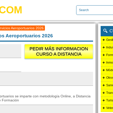
.COM
vicios Aeroportuarios 2026
C
os Aeroportuarios 2026
Gest
Indu
PEDIR MÁS INFORMACION
CURSO A DISTANCIA
Form
Inmo
Módu
Otro
Sani
Tran
ortuarios se imparte con metodología Online, a Distancia
de Formación
Turi
Vete