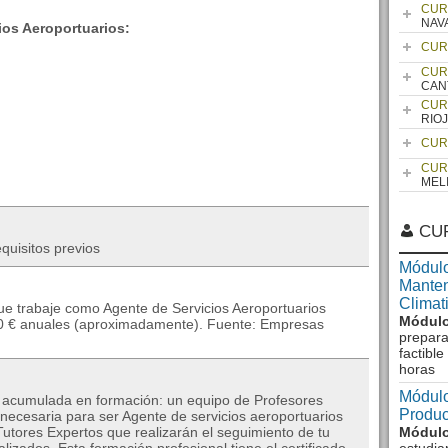
CUR
NAV
ios Aeroportuarios:
CUR
CUR
CAN
CUR
RIO
CUR
CUR
MEL
CU
quisitos previos
Módulo
Manten
Climat
ue trabaje como Agente de Servicios Aeroportuarios
Módulo
100 € anuales (aproximadamente). Fuente: Empresas
prepara
factibl
horas
Módulo
a acumulada en formación: un equipo de Profesores
Produc
 necesaria para ser Agente de servicios aeroportuarios
utores Expertos que realizarán el seguimiento de tu
Módulo