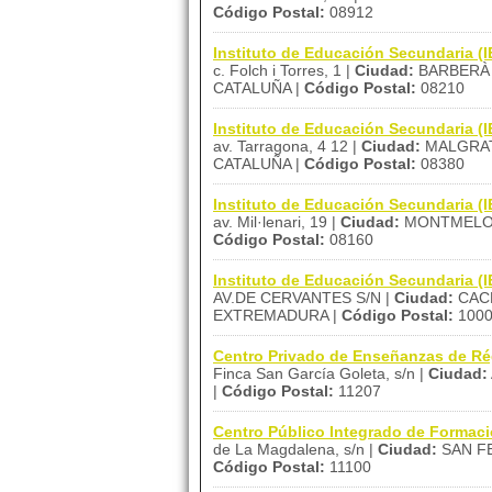
Código Postal:
08912
Instituto de Educación Secundaria (
c. Folch i Torres, 1 |
Ciudad:
BARBERÀ 
CATALUÑA |
Código Postal:
08210
Instituto de Educación Secundaria (I
av. Tarragona, 4 12 |
Ciudad:
MALGRAT
CATALUÑA |
Código Postal:
08380
Instituto de Educación Secundaria (
av. Mil·lenari, 19 |
Ciudad:
MONTMELO
Código Postal:
08160
Instituto de Educación Secundaria 
AV.DE CERVANTES S/N |
Ciudad:
CAC
EXTREMADURA |
Código Postal:
100
Centro Privado de Enseñanzas de Ré
Finca San García Goleta, s/n |
Ciudad:
|
Código Postal:
11207
Centro Público Integrado de Formaci
de La Magdalena, s/n |
Ciudad:
SAN F
Código Postal:
11100