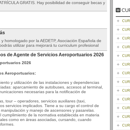
TRÍCULA GRATIS. Hay posibilidad de conseguir becas y
CU
CUR
CUR
rás
CUR
do y homologado por la AEDETP, Asociación Española de
drás utilizar para mejorará tu curriculum profesional
CUR
sos de Agente de Servicios Aeroportuarios 2026
CUR
CUR
os Aeroportuarios:
CUR
CUR
miento y utilización de las instalaciones y dependencias
ciadas: aparcamiento de autobuses, accesos al terminal,
CUR
omunicaciones necesarias para la notificación de
CUR
, tour – operadores, servicios auxiliares (taxi,
os servicios implicados. Tiene a su cargo el control de
CUR
la manipulación y manejo de ascensores y pasarelas.
del cumplimiento de la normativa establecida en materia
CUR
inales como en áreas asociadas, cursando, cuando
nformes.
CUR