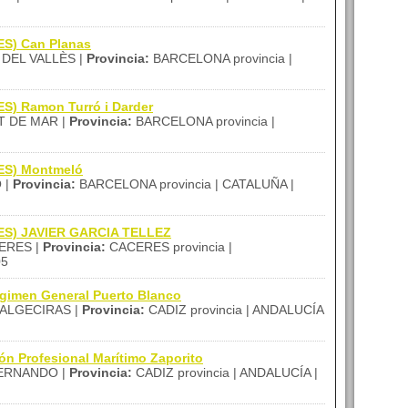
IES) Can Planas
DEL VALLÈS |
Provincia:
BARCELONA provincia |
ES) Ramon Turró i Darder
 DE MAR |
Provincia:
BARCELONA provincia |
IES) Montmeló
 |
Provincia:
BARCELONA provincia | CATALUÑA |
(IES) JAVIER GARCIA TELLEZ
ERES |
Provincia:
CACERES provincia |
05
gimen General Puerto Blanco
ALGECIRAS |
Provincia:
CADIZ provincia | ANDALUCÍA
ón Profesional Marítimo Zaporito
ERNANDO |
Provincia:
CADIZ provincia | ANDALUCÍA |