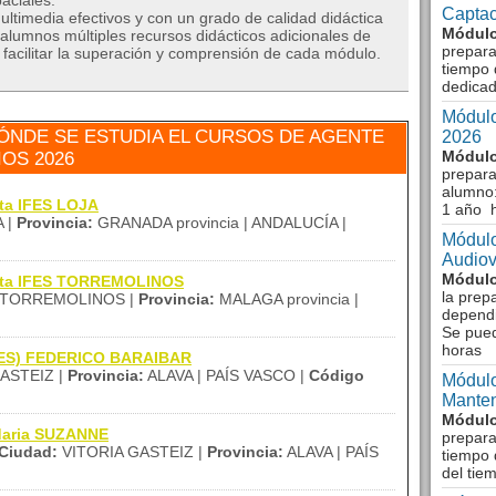
aciales.
Captac
ltimedia efectivos y con un grado de calidad didáctica
Módulo
alumnos múltiples recursos didácticos adicionales de
prepara
a facilitar la superación y comprensión de cada módulo.
tiempo 
dedicad
Módulo
ÓNDE SE ESTUDIA EL CURSOS DE AGENTE
2026
Módulo
OS 2026
prepara
alumno:
ita IFES LOJA
1 año 
 |
Provincia:
GRANADA provincia | ANDALUCÍA |
Módulo
Audiov
Módulo
tita IFES TORREMOLINOS
la prep
TORREMOLINOS |
Provincia:
MALAGA provincia |
dependi
Se pue
horas
 (IES) FEDERICO BARAIBAR
ASTEIZ |
Provincia:
ALAVA | PAÍS VASCO |
Código
Módulo
Manten
Módulo
daria SUZANNE
prepara
Ciudad:
VITORIA GASTEIZ |
Provincia:
ALAVA | PAÍS
tiempo 
del tie