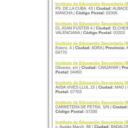
Instituto de Educación Secundaria
PS. DE LA CUBA, 43 |
Ciudad:
ALBACE
MANCHA |
Código Postal:
02006
Instituto de Educación Secundaria 
CL JOAN FUSTER 4 |
Ciudad:
ELCHE/
VALENCIANA |
Código Postal:
03203
Instituto de Educación Secundaria (I
Estero, 4 |
Ciudad:
ADRA |
Provincia:
A
04770
Instituto de Educación Secundaria (I
Olivares, s/n |
Ciudad:
CANJAYAR |
Pro
Postal:
04450
Instituto de Educación Secundaria (
AVDA.VIVES LLUL,15 |
Ciudad:
MAO |
Postal:
07703
Instituto de Educación Secundaria (
CARRETERA DE PETRA, S/N |
Ciudad:
Código Postal:
07200
Instituto de Educación Secundaria (I
c. Ausiàs March, 86 |
Ciudad:
BADALON