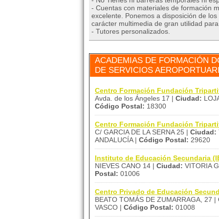
- No Tienes ni barreras temporales ni esp
- Cuentas con materiales de formación mu
excelente. Ponemos a disposición de los 
carácter multimedia de gran utilidad par
- Tutores personalizados.
ACADEMIAS DE FORMACIÓN D
DE SERVICIOS AEROPORTUARI
Centro Formación Fundación Tripart
Avda. de los Ángeles 17 |
Ciudad:
LOJA
Código Postal:
18300
Centro Formación Fundación Tripar
C/ GARCIA DE LA SERNA 25 |
Ciudad:
ANDALUCÍA |
Código Postal:
29620
Instituto de Educación Secundaria
NIEVES CANO 14 |
Ciudad:
VITORIA G
Postal:
01006
Centro Privado de Educación Secun
BEATO TOMÁS DE ZUMARRAGA, 27 |
VASCO |
Código Postal:
01008