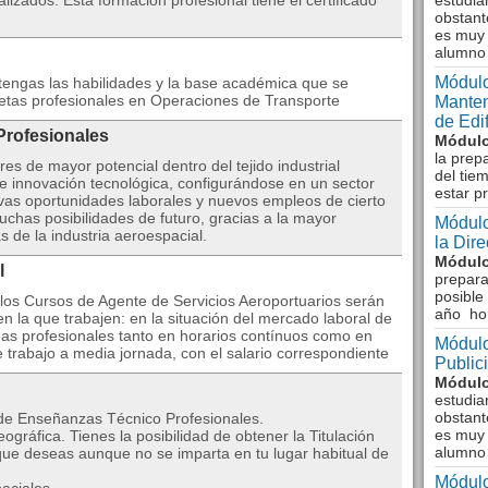
lizados. Esta formación profesional tiene el certificado
estudia
obstant
es muy 
alumno
Módulo
btengas las habilidades y la base académica que se
etas profesionales en Operaciones de Transporte
Manten
de Edi
Profesionales
Módulo
la prep
res de mayor potencial dentro del tejido industrial
del tie
e innovación tecnológica, configurándose en un sector
estar p
evas oportunidades laborales y nuevos empleos de cierto
muchas posibilidades de futuro, gracias a la mayor
Módulo
as de la industria aeroespacial.
la Dir
Módulo
l
prepara
posible
 los Cursos de Agente de Servicios Aeroportuarios serán
año ho
n la que trabajen: en la situación del mercado laboral de
reas profesionales tanto en horarios contínuos como en
Módulo
e trabajo a media jornada, con el salario correspondiente
Public
Módulo
estudia
obstant
 de Enseñanzas Técnico Profesionales.
es muy 
ográfica. Tienes la posibilidad de obtener la Titulación
alumno
que deseas aunque no se imparta en tu lugar habitual de
Módulo