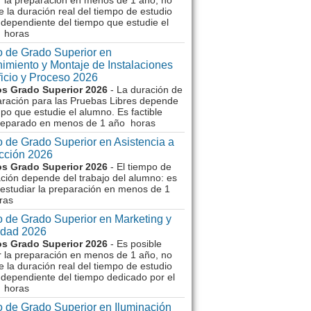
r la preparación en menos de 1 año, no
e la duración real del tiempo de estudio
dependiente del tiempo que estudie el
 horas
 de Grado Superior en
imiento y Montaje de Instalaciones
ficio y Proceso 2026
s Grado Superior 2026
- La duración de
aración para las Pruebas Libres depende
mpo que estudie el alumno. Es factible
reparado en menos de 1 año horas
 de Grado Superior en Asistencia a
ección 2026
s Grado Superior 2026
- El tiempo de
ción depende del trabajo del alumno: es
 estudiar la preparación en menos de 1
ras
 de Grado Superior en Marketing y
idad 2026
s Grado Superior 2026
- Es posible
r la preparación en menos de 1 año, no
e la duración real del tiempo de estudio
dependiente del tiempo dedicado por el
 horas
 de Grado Superior en Iluminación