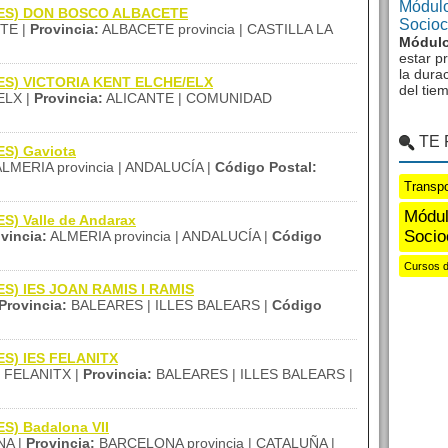
Módulo
 (IES) DON BOSCO ALBACETE
Sociocu
TE |
Provincia:
ALBACETE provincia | CASTILLA LA
Módulo
estar p
la dura
(IES) VICTORIA KENT ELCHE/ELX
del tie
ELX |
Provincia:
ALICANTE | COMUNIDAD
TE
ES) Gaviota
LMERIA provincia | ANDALUCÍA |
Código Postal:
Transpo
Módul
ES) Valle de Andarax
Socio
vincia:
ALMERIA provincia | ANDALUCÍA |
Código
Cursos de
IES) IES JOAN RAMIS I RAMIS
Provincia:
BALEARES | ILLES BALEARS |
Código
IES) IES FELANITX
FELANITX |
Provincia:
BALEARES | ILLES BALEARS |
ES) Badalona VII
A |
Provincia:
BARCELONA provincia | CATALUÑA |