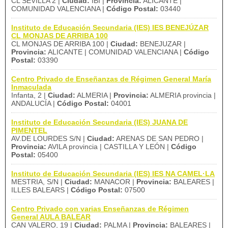
CL SEVILLA 2 |
Ciudad:
IBI |
Provincia:
ALICANTE |
COMUNIDAD VALENCIANA |
Código Postal:
03440
Instituto de Educación Secundaria (IES) IES BENEJÚZAR
CL MONJAS DE ARRIBA 100
CL MONJAS DE ARRIBA 100 |
Ciudad:
BENEJUZAR |
Provincia:
ALICANTE | COMUNIDAD VALENCIANA |
Código
Postal:
03390
Centro Privado de Enseñanzas de Régimen General María
Inmaculada
Infanta, 2 |
Ciudad:
ALMERIA |
Provincia:
ALMERIA provincia |
ANDALUCÍA |
Código Postal:
04001
Instituto de Educación Secundaria (IES) JUANA DE
PIMENTEL
AV.DE LOURDES S/N |
Ciudad:
ARENAS DE SAN PEDRO |
Provincia:
AVILA provincia | CASTILLA Y LEÓN |
Código
Postal:
05400
Instituto de Educación Secundaria (IES) IES NA CAMEL·LA
MESTRIA, S/N |
Ciudad:
MANACOR |
Provincia:
BALEARES |
ILLES BALEARS |
Código Postal:
07500
Centro Privado con varias Enseñanzas de Régimen
General AULA BALEAR
CAN VALERO, 19 |
Ciudad:
PALMA |
Provincia:
BALEARES |