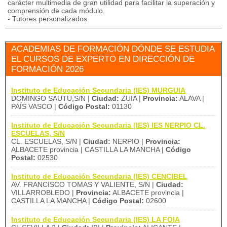
carácter multimedia de gran utilidad para facilitar la superación y
comprensión de cada módulo.
- Tutores personalizados.
ACADEMIAS DE FORMACIÓN DÓNDE SE ESTUDIA
EL CURSOS DE EXPERTO EN DIRECCIÓN DE
FORMACIÓN 2026
Instituto de Educación Secundaria (IES) MURGUIA
DOMINGO SAUTU,S/N |
Ciudad:
ZUIA |
Provincia:
ALAVA |
PAÍS VASCO |
Código Postal:
01130
Instituto de Educación Secundaria (IES) IES NERPIO CL.
ESCUELAS, S/N
CL. ESCUELAS, S/N |
Ciudad:
NERPIO |
Provincia:
ALBACETE provincia | CASTILLA LA MANCHA |
Código
Postal:
02530
Instituto de Educación Secundaria (IES) CENCIBEL
AV. FRANCISCO TOMAS Y VALIENTE, S/N |
Ciudad:
VILLARROBLEDO |
Provincia:
ALBACETE provincia |
CASTILLA LA MANCHA |
Código Postal:
02600
Instituto de Educación Secundaria (IES) LA FOIA