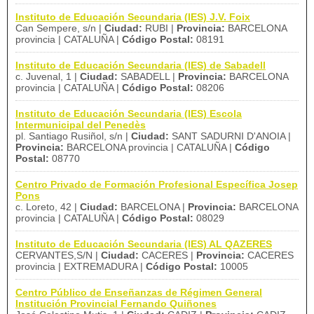
Instituto de Educación Secundaria (IES) J.V. Foix
Can Sempere, s/n |
Ciudad:
RUBI |
Provincia:
BARCELONA
provincia | CATALUÑA |
Código Postal:
08191
Instituto de Educación Secundaria (IES) de Sabadell
c. Juvenal, 1 |
Ciudad:
SABADELL |
Provincia:
BARCELONA
provincia | CATALUÑA |
Código Postal:
08206
Instituto de Educación Secundaria (IES) Escola
Intermunicipal del Penedès
pl. Santiago Rusiñol, s/n |
Ciudad:
SANT SADURNI D'ANOIA |
Provincia:
BARCELONA provincia | CATALUÑA |
Código
Postal:
08770
Centro Privado de Formación Profesional Específica Josep
Pons
c. Loreto, 42 |
Ciudad:
BARCELONA |
Provincia:
BARCELONA
provincia | CATALUÑA |
Código Postal:
08029
Instituto de Educación Secundaria (IES) AL QAZERES
CERVANTES,S/N |
Ciudad:
CACERES |
Provincia:
CACERES
provincia | EXTREMADURA |
Código Postal:
10005
Centro Público de Enseñanzas de Régimen General
Institución Provincial Fernando Quiñones