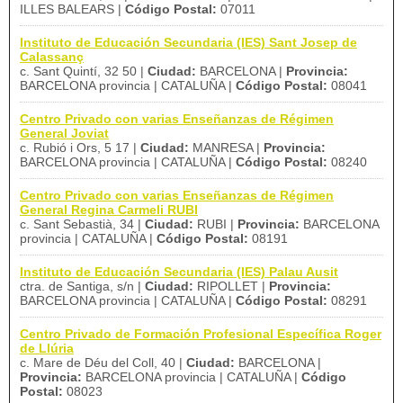
ILLES BALEARS |
Código Postal:
07011
Instituto de Educación Secundaria (IES) Sant Josep de
Calassanç
c. Sant Quintí, 32 50 |
Ciudad:
BARCELONA |
Provincia:
BARCELONA provincia | CATALUÑA |
Código Postal:
08041
Centro Privado con varias Enseñanzas de Régimen
General Joviat
c. Rubió i Ors, 5 17 |
Ciudad:
MANRESA |
Provincia:
BARCELONA provincia | CATALUÑA |
Código Postal:
08240
Centro Privado con varias Enseñanzas de Régimen
General Regina Carmeli RUBI
c. Sant Sebastià, 34 |
Ciudad:
RUBI |
Provincia:
BARCELONA
provincia | CATALUÑA |
Código Postal:
08191
Instituto de Educación Secundaria (IES) Palau Ausit
ctra. de Santiga, s/n |
Ciudad:
RIPOLLET |
Provincia:
BARCELONA provincia | CATALUÑA |
Código Postal:
08291
Centro Privado de Formación Profesional Específica Roger
de Llúria
c. Mare de Déu del Coll, 40 |
Ciudad:
BARCELONA |
Provincia:
BARCELONA provincia | CATALUÑA |
Código
Postal:
08023