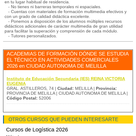
en tu lugar habitual de residencia.
- No tienes ni barreras temporales ni espaciales.
- Cuentas con materiales de formación multimedia efectivos y
con un grado de calidad didáctica excelente.
- Ponemos a disposición de los alumnos múltiples recursos
didácticos adicionales de carácter multimedia de gran utilidad
para facilitar la superación y comprensión de cada módulo.
- Tutores personalizados.
ACADEMIAS DE FORMACIÓN DÓNDE SE ESTUDIA
EL TÉCNICO EN ACTIVIDADES COMERCIALES
2026 en CIUDAD AUTONOMA DE MELILLA
Instituto de Educación Secundaria (IES) REINA VICTORIA
EUGENIA
GRAL. ASTILLEROS, 74 |
Ciudad:
MELILLA |
Provincia:
PROVINCIA DE MELILLA | CIUDAD AUTONOMA DE MELILLA |
Código Postal:
52006
OTROS CURSOS QUE PUEDEN INTERESARTE
Cursos de Logística 2026