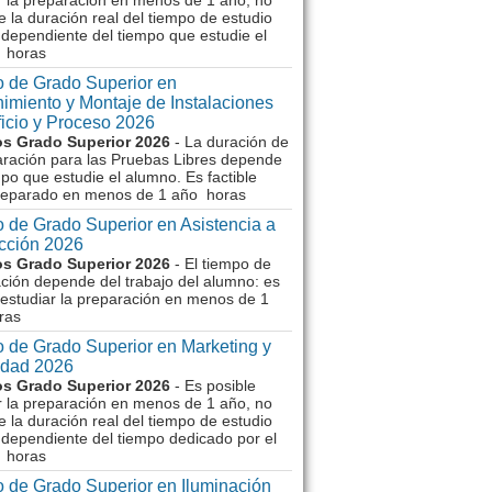
r la preparación en menos de 1 año, no
e la duración real del tiempo de estudio
dependiente del tiempo que estudie el
 horas
 de Grado Superior en
imiento y Montaje de Instalaciones
ficio y Proceso 2026
s Grado Superior 2026
- La duración de
aración para las Pruebas Libres depende
mpo que estudie el alumno. Es factible
reparado en menos de 1 año horas
 de Grado Superior en Asistencia a
ección 2026
s Grado Superior 2026
- El tiempo de
ción depende del trabajo del alumno: es
 estudiar la preparación en menos de 1
ras
 de Grado Superior en Marketing y
idad 2026
s Grado Superior 2026
- Es posible
r la preparación en menos de 1 año, no
e la duración real del tiempo de estudio
dependiente del tiempo dedicado por el
 horas
 de Grado Superior en Iluminación