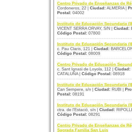
Centro Privado de Enseñanzas de Ré
Cordoneros, 22 |
Ciudad:
ALMERIA |
Pr
Postal:
04002
Instituto de Educación Secundaria 
VICENT SERRA ORVAY, S/N |
Ciudad:
E
Código Postal:
07800
Instituto de Educación Secundaria (
c. Pau Claris, 121 |
Ciudad:
BARCELON
Código Postal:
08009
Centro Privado de Educación Secund
c. Sant Ignasi de Loyola, 112 |
Ciudad:
CATALUÑA |
Código Postal:
08918
Instituto de Educación Secundaria (IE
Can Sempere, s/n |
Ciudad:
RUBI |
Pro
Postal:
08191
Instituto de Educación Secundaria (
ctra. de l'Estació, s/n |
Ciudad:
RIPOLL
Código Postal:
08291
Centro Privado de Enseñanzas de Ré
Sagrada Familia San Luis