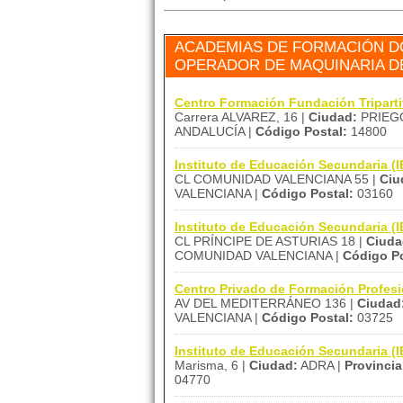
ACADEMIAS DE FORMACIÓN D
OPERADOR DE MAQUINARIA DE
Centro Formación Fundación Tripar
Carrera ALVAREZ, 16 |
Ciudad:
PRIEG
ANDALUCÍA |
Código Postal:
14800
Instituto de Educación Secundaria
CL COMUNIDAD VALENCIANA 55 |
Ciu
VALENCIANA |
Código Postal:
03160
Instituto de Educación Secundaria
CL PRÍNCIPE DE ASTURIAS 18 |
Ciuda
COMUNIDAD VALENCIANA |
Código Po
Centro Privado de Formación Profe
AV DEL MEDITERRÁNEO 136 |
Ciudad
VALENCIANA |
Código Postal:
03725
Instituto de Educación Secundaria (
Marisma, 6 |
Ciudad:
ADRA |
Provincia
04770