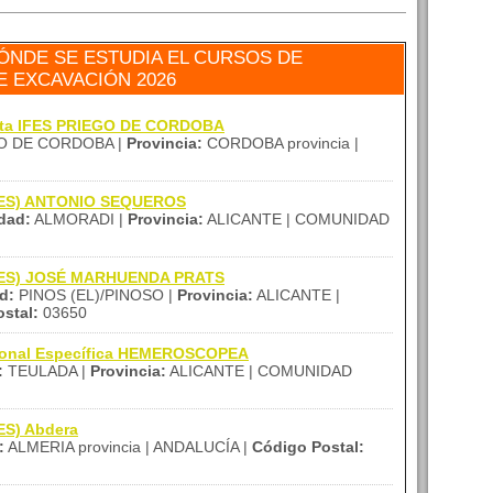
ÓNDE SE ESTUDIA EL CURSOS DE
 EXCAVACIÓN 2026
tita IFES PRIEGO DE CORDOBA
O DE CORDOBA |
Provincia:
CORDOBA provincia |
 (IES) ANTONIO SEQUEROS
dad:
ALMORADI |
Provincia:
ALICANTE | COMUNIDAD
 (IES) JOSÉ MARHUENDA PRATS
d:
PINOS (EL)/PINOSO |
Provincia:
ALICANTE |
stal:
03650
sional Específica HEMEROSCOPEA
:
TEULADA |
Provincia:
ALICANTE | COMUNIDAD
IES) Abdera
:
ALMERIA provincia | ANDALUCÍA |
Código Postal: