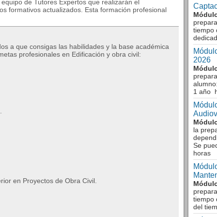
 equipo de Tutores Expertos que realizarán el
Captac
os formativos actualizados. Esta formación profesional
Módulo
prepara
tiempo 
dedicad
os a que consigas las habilidades y la base académica
Módulo
tas profesionales en Edificación y obra civil:
2026
Módulo
prepara
alumno:
1 año 
Módulo
.
Audiov
Módulo
la prep
dependi
Se pue
horas
Módulo
Manten
ior en Proyectos de Obra Civil.
Módulo
prepara
tiempo 
del tie