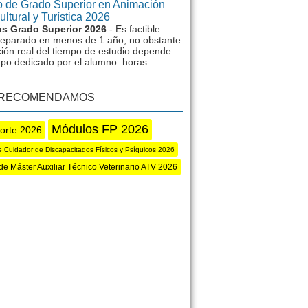
 de Grado Superior en Animación
ltural y Turística 2026
s Grado Superior 2026
- Es factible
reparado en menos de 1 año, no obstante
ción real del tiempo de estudio depende
mpo dedicado por el alumno horas
 RECOMENDAMOS
Módulos FP 2026
orte 2026
 Cuidador de Discapacitados Físicos y Psíquicos 2026
de Máster Auxiliar Técnico Veterinario ATV 2026