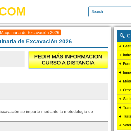
.COM
Maquinaria de Excavación 2026
C
inaria de Excavación 2026
Gest
Indu
PEDIR MÁS INFORMACION
CURSO A DISTANCIA
Form
Inmo
Módu
Otro
Sani
Tran
Excavación se imparte mediante la metodología de
Turi
Vete