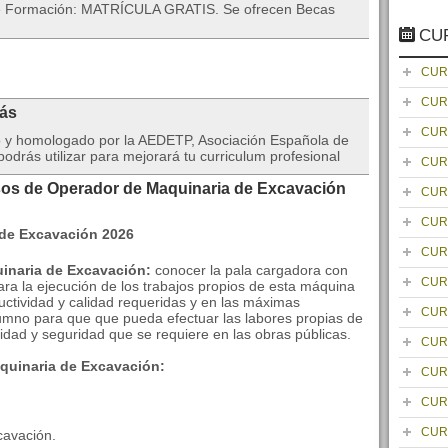
 de Formación: MATRÍCULA GRATIS. Se ofrecen Becas
CU
CUR
CUR
rás
CUR
do y homologado por la AEDETP, Asociación Española de
drás utilizar para mejorará tu curriculum profesional
CUR
sos de Operador de Maquinaria de Excavación
CUR
CUR
CUR
uinaria de Excavación:
conocer la pala cargadora con
CUR
ara la ejecución de los trabajos propios de esta máquina
uctividad y calidad requeridas y en las máximas
CUR
lumno para que que pueda efectuar las labores propias de
vidad y seguridad que se requiere en las obras públicas.
CUR
quinaria de Excavación:
CUR
CUR
CUR
cavación.