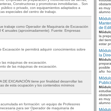
estudia
teras, Constructoras y promotoras inmobiliarias... Son
obstant
 público o privado, con equipamientos adaptados a
es muy 
ticas especiales del centro de trabajo.
alumno
Módulo
Manten
que trabaje como Operador de Maquinaria de Excavación
de Edi
300 € anuales (aproximadamente). Fuente: Empresas
Módulo
la prep
del tie
estar p
 Excavación te permitirá adquirir conocimientos sobre
Módulo
la Dir
Módulo
on las máquinas de excavación.
prepara
iento de las máquinas de excavación.
posible
año ho
Módulo
E EXCAVACIÓN tiene por finalidad desarrollar las
Public
cas de esta ocupación y los contenidos mínimos
Módulo
estudia
obstant
es muy 
alumno
a acumulada en formación: un equipo de Profesores
l necesaria para ser Operador de maquinaria de
Módulo