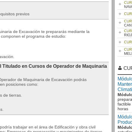
CUR
NAV
quisitos previos
CUR
CUR
CAN
CUR
uinaria de Excavación te prepararás mediante la
RIO
e componen el programa de estudio:
CUR
CUR
MEL
avación.
l Titulado en Cursos de Operador de Maquinaria
CU
Módulo
 Operador de Maquinaria de Excavación podrás
Manten
 en posiciones como:
Climat
Módulo
 de tierras.
prepara
factibl
horas
s.
Módulo
Produc
dría trabajar en el área de Edificación y obra civil
Módulo
omo: Empresas de preparación y movimientos de tierras,