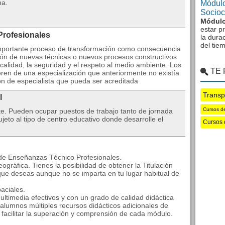
na.
Módulo
Sociocu
Módulo
estar p
Profesionales
la dura
del tie
 importante proceso de transformación como consecuencia
cción de nuevas técnicas o nuevos procesos constructivos
calidad, la seguridad y el respeto al medio ambiente. Los
TE
en de una especialización que anteriormente no existía
ón de especialista que pueda ser acreditada
Transp
l
Cursos de
te. Pueden ocupar puestos de trabajo tanto de jornada
eto al tipo de centro educativo donde desarrolle el
Cursos 
 de Enseñanzas Técnico Profesionales.
ográfica. Tienes la posibilidad de obtener la Titulación
que deseas aunque no se imparta en tu lugar habitual de
aciales.
ltimedia efectivos y con un grado de calidad didáctica
alumnos múltiples recursos didácticos adicionales de
a facilitar la superación y comprensión de cada módulo.