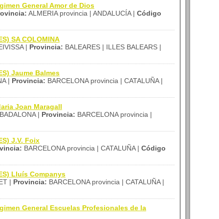
gimen General Amor de Dios
ovincia:
ALMERIA provincia | ANDALUCÍA |
Código
(IES) SA COLOMINA
IVISSA |
Provincia:
BALEARES | ILLES BALEARS |
IES) Jaume Balmes
A |
Provincia:
BARCELONA provincia | CATALUÑA |
aria Joan Maragall
BADALONA |
Provincia:
BARCELONA provincia |
S) J.V. Foix
vincia:
BARCELONA provincia | CATALUÑA |
Código
IES) Lluís Companys
ET |
Provincia:
BARCELONA provincia | CATALUÑA |
gimen General Escuelas Profesionales de la