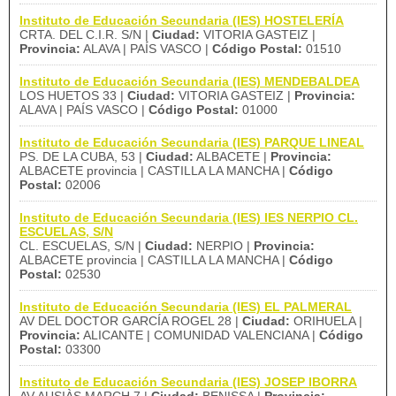
Instituto de Educación Secundaria (IES) HOSTELERÍA
CRTA. DEL C.I.R. S/N |
Ciudad:
VITORIA GASTEIZ |
Provincia:
ALAVA | PAÍS VASCO |
Código Postal:
01510
Instituto de Educación Secundaria (IES) MENDEBALDEA
LOS HUETOS 33 |
Ciudad:
VITORIA GASTEIZ |
Provincia:
ALAVA | PAÍS VASCO |
Código Postal:
01000
Instituto de Educación Secundaria (IES) PARQUE LINEAL
PS. DE LA CUBA, 53 |
Ciudad:
ALBACETE |
Provincia:
ALBACETE provincia | CASTILLA LA MANCHA |
Código
Postal:
02006
Instituto de Educación Secundaria (IES) IES NERPIO CL.
ESCUELAS, S/N
CL. ESCUELAS, S/N |
Ciudad:
NERPIO |
Provincia:
ALBACETE provincia | CASTILLA LA MANCHA |
Código
Postal:
02530
Instituto de Educación Secundaria (IES) EL PALMERAL
AV DEL DOCTOR GARCÍA ROGEL 28 |
Ciudad:
ORIHUELA |
Provincia:
ALICANTE | COMUNIDAD VALENCIANA |
Código
Postal:
03300
Instituto de Educación Secundaria (IES) JOSEP IBORRA