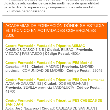
didácticos adicionales de carácter multimedia de gran utilidad
para facilitar la superación y comprensión de cada módulo.
- Tutores personalizados.
ACADEMIAS DE FORMACIÓN DÓNDE SE ESTUDIA
EL TÉCNICO EN ACTIVIDADES COMERCIALES
2026
Centro Formación Fundación Tripartita ASIMAG
CAMINO UGASKO 1-3-5 |
Ciudad:
BILBAO |
Provincia:
VIZCAYA | PAÍS VASCO |
Código Postal:
48014
Centro Formación Fundación Tripartita IFES Madrid
Canarias nº 51 |
Ciudad:
MADRID |
Provincia:
MADRID
provincia | COMUNIDAD DE MADRID |
Código Postal:
28045
Centro Formación Fundación Tripartita IFES Dos Hermanas
AVDA. ANDALUCIA, 82 |
Ciudad:
DOS HERMANAS |
Provincia:
SEVILLA provincia | ANDALUCÍA |
Código Postal:
41700
Centro Formación Fundación Tripartita IFES CABEZAS DE
SAN JUAN
Avda. Jesú Nazareno |
Ciudad:
CABEZAS DE SAN JUAN |