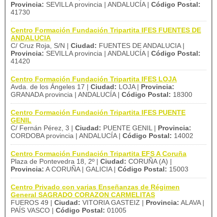
Provincia:
SEVILLA provincia | ANDALUCÍA |
Código Postal:
41730
Centro Formación Fundación Tripartita IFES FUENTES DE
ANDALUCIA
C/ Cruz Roja, S/N |
Ciudad:
FUENTES DE ANDALUCIA |
Provincia:
SEVILLA provincia | ANDALUCÍA |
Código Postal:
41420
Centro Formación Fundación Tripartita IFES LOJA
Avda. de los Ángeles 17 |
Ciudad:
LOJA |
Provincia:
GRANADA provincia | ANDALUCÍA |
Código Postal:
18300
Centro Formación Fundación Tripartita IFES PUENTE
GENIL
C/ Fernán Pérez, 3 |
Ciudad:
PUENTE GENIL |
Provincia:
CORDOBA provincia | ANDALUCÍA |
Código Postal:
14002
Centro Formación Fundación Tripartita EFS A Coruña
Plaza de Pontevedra 18, 2º |
Ciudad:
CORUÑA (A) |
Provincia:
A CORUÑA | GALICIA |
Código Postal:
15003
Centro Privado con varias Enseñanzas de Régimen
General SAGRADO CORAZON CARMELITAS
FUEROS 49 |
Ciudad:
VITORIA GASTEIZ |
Provincia:
ALAVA |
PAÍS VASCO |
Código Postal:
01005