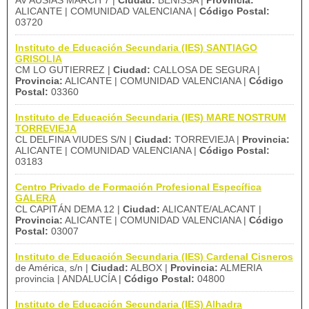
AV AUSIÀS MARCH 7 |
Ciudad:
BENISSA |
Provincia:
ALICANTE | COMUNIDAD VALENCIANA |
Código Postal:
03720
Instituto de Educación Secundaria (IES) SANTIAGO
GRISOLIA
CM LO GUTIERREZ |
Ciudad:
CALLOSA DE SEGURA |
Provincia:
ALICANTE | COMUNIDAD VALENCIANA |
Código
Postal:
03360
Instituto de Educación Secundaria (IES) MARE NOSTRUM
TORREVIEJA
CL DELFINA VIUDES S/N |
Ciudad:
TORREVIEJA |
Provincia:
ALICANTE | COMUNIDAD VALENCIANA |
Código Postal:
03183
Centro Privado de Formación Profesional Específica
GALERA
CL CAPITÁN DEMA 12 |
Ciudad:
ALICANTE/ALACANT |
Provincia:
ALICANTE | COMUNIDAD VALENCIANA |
Código
Postal:
03007
Instituto de Educación Secundaria (IES) Cardenal Cisneros
de América, s/n |
Ciudad:
ALBOX |
Provincia:
ALMERIA
provincia | ANDALUCÍA |
Código Postal:
04800
Instituto de Educación Secundaria (IES) Alhadra