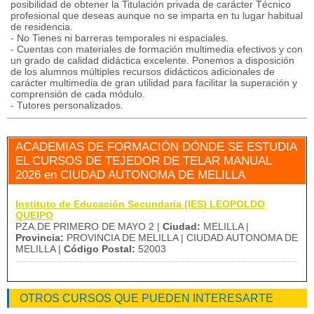
posibilidad de obtener la Titulación privada de carácter Técnico
profesional que deseas aunque no se imparta en tu lugar habitual
de residencia.
- No Tienes ni barreras temporales ni espaciales.
- Cuentas con materiales de formación multimedia efectivos y con
un grado de calidad didáctica excelente. Ponemos a disposición
de los alumnos múltiples recursos didácticos adicionales de
carácter multimedia de gran utilidad para facilitar la superación y
comprensión de cada módulo.
- Tutores personalizados.
ACADEMIAS DE FORMACIÓN DÓNDE SE ESTUDIA
EL CURSOS DE TEJEDOR DE TELAR MANUAL
2026 en CIUDAD AUTONOMA DE MELILLA
Instituto de Educación Secundaria (IES) LEOPOLDO
QUEIPO
PZA.DE PRIMERO DE MAYO 2 |
Ciudad:
MELILLA |
Provincia:
PROVINCIA DE MELILLA | CIUDAD AUTONOMA DE
MELILLA |
Código Postal:
52003
OTROS CURSOS QUE PUEDEN INTERESARTE