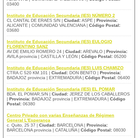
03400
Instituto de Educación Secundaria (IES) NÚMERO 2
CL CANTAL DE ERAES S/N |
Ciudad:
ASPE |
Provincia:
ALICANTE | COMUNIDAD VALENCIANA |
Código Postal:
03680
Instituto de Educación Secundaria (IES) EULOGIO
FLORENTINO SANZ
AV.DE EMILIO ROMERO 24 |
Ciudad:
AREVALO |
Provincia:
AVILA provincia | CASTILLA Y LEÓN |
Código Postal:
05200
Instituto de Educación Secundaria (IES) LUIS CHAMIZO
CTRA.C 520 KM.101 |
Ciudad:
DON BENITO |
Provincia:
BADAJOZ provincia | EXTREMADURA |
Código Postal:
06400
Instituto de Educación Secundaria (IES) EL POMAR
BDA. EL POMAR,S/N |
Ciudad:
JEREZ DE LOS CABALLEROS
|
Provincia:
BADAJOZ provincia | EXTREMADURA |
Código
Postal:
06380
Centro Privado con varias Enseñanzas de Régimen
General L'Esperança
c. Quito, 25 37 |
Ciudad:
BARCELONA |
Provincia:
BARCELONA provincia | CATALUÑA |
Código Postal:
08030