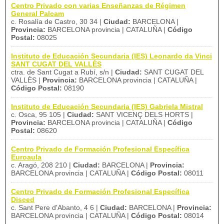
Centro Privado con varias Enseñanzas de Régimen
General Palcam
c. Rosalía de Castro, 30 34 |
Ciudad:
BARCELONA |
Provincia:
BARCELONA provincia | CATALUÑA |
Código
Postal:
08025
Instituto de Educación Secundaria (IES) Leonardo da Vinci
SANT CUGAT DEL VALLÈS
ctra. de Sant Cugat a Rubí, s/n |
Ciudad:
SANT CUGAT DEL
VALLÈS |
Provincia:
BARCELONA provincia | CATALUÑA |
Código Postal:
08190
Instituto de Educación Secundaria (IES) Gabriela Mistral
c. Osca, 95 105 |
Ciudad:
SANT VICENÇ DELS HORTS |
Provincia:
BARCELONA provincia | CATALUÑA |
Código
Postal:
08620
Centro Privado de Formación Profesional Específica
Euroaula
c. Aragó, 208 210 |
Ciudad:
BARCELONA |
Provincia:
BARCELONA provincia | CATALUÑA |
Código Postal:
08011
Centro Privado de Formación Profesional Específica
Disced
c. Sant Pere d'Abanto, 4 6 |
Ciudad:
BARCELONA |
Provincia:
BARCELONA provincia | CATALUÑA |
Código Postal:
08014