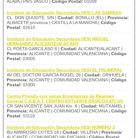
ALAVA | PAÍS VASCO |
Código Postal:
01008
Instituto de Educación Secundaria (IES) LAS SABINAS
CL. DON QUIJOTE, S/N |
Ciudad:
BONILLO (EL) |
Provincia:
ALBACETE provincia | CASTILLA LA MANCHA |
Código
Postal:
02610
Instituto de Educación Secundaria (IES) MIGUEL
HERNÁNDEZ ALICANTE/ALACANT
CL POETA GARCILASO 8 |
Ciudad:
ALICANTE/ALACANT |
Provincia:
ALICANTE | COMUNIDAD VALENCIANA |
Código
Postal:
03005
Instituto de Educación Secundaria (IES) EL PALMERAL
AV DEL DOCTOR GARCÍA ROGEL 28 |
Ciudad:
ORIHUELA |
Provincia:
ALICANTE | COMUNIDAD VALENCIANA |
Código
Postal:
03300
Centro Privado con varias Enseñanzas de Régimen
General C.E.B.A.T. CENTRO ESTUDIOS BÁSICOS ATLAS
CR SAN VICENTE SAN.JUAN Km. 8 |
Ciudad:
MUTXAMEL |
Provincia:
ALICANTE | COMUNIDAD VALENCIANA |
Código
Postal:
03110
Instituto de Educación Secundaria (IES) NÚMERO 3
BU AMBROSIO COTES 18 |
Ciudad:
VILLENA |
Provincia:
ALICANTE | COMUNIDAD VALENCIANA |
Código Postal: