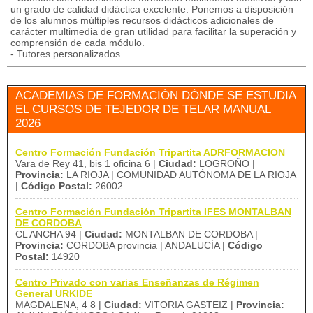
un grado de calidad didáctica excelente. Ponemos a disposición
de los alumnos múltiples recursos didácticos adicionales de
carácter multimedia de gran utilidad para facilitar la superación y
comprensión de cada módulo.
- Tutores personalizados.
ACADEMIAS DE FORMACIÓN DÓNDE SE ESTUDIA
EL CURSOS DE TEJEDOR DE TELAR MANUAL
2026
Centro Formación Fundación Tripartita ADRFORMACION
Vara de Rey 41, bis 1 oficina 6 |
Ciudad:
LOGROÑO |
Provincia:
LA RIOJA | COMUNIDAD AUTÓNOMA DE LA RIOJA
|
Código Postal:
26002
Centro Formación Fundación Tripartita IFES MONTALBAN
DE CORDOBA
CL ANCHA 94 |
Ciudad:
MONTALBAN DE CORDOBA |
Provincia:
CORDOBA provincia | ANDALUCÍA |
Código
Postal:
14920
Centro Privado con varias Enseñanzas de Régimen
General URKIDE
MAGDALENA, 4 8 |
Ciudad:
VITORIA GASTEIZ |
Provincia: