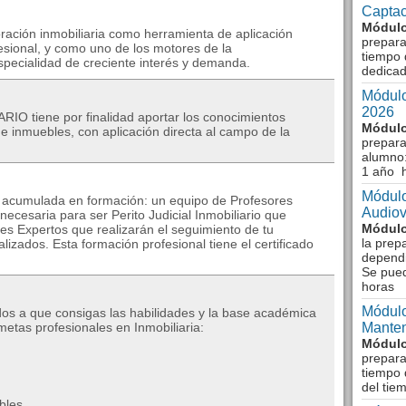
Captac
Módulo
oración inmobiliaria como herramienta de aplicación
prepara
fesional, y como uno de los motores de la
tiempo 
specialidad de creciente interés y demanda.
dedicad
Módulo
2026
IO tiene por finalidad aportar los conocimientos
Módulo
de inmuebles, con aplicación directa al campo de la
prepara
alumno:
1 año 
Módulo
a acumulada en formación: un equipo de Profesores
Audiov
necesaria para ser Perito Judicial Inmobiliario que
Módulo
es Expertos que realizarán el seguimiento de tu
la prep
lizados. Esta formación profesional tiene el certificado
dependi
Se pue
horas
Módulo
os a que consigas las habilidades y la base académica
etas profesionales en Inmobiliaria:
Manten
Módulo
prepara
tiempo 
del tie
bles