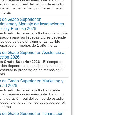
r la preparación en menos de 1 año, no
e la duración real del tiempo de estudio
dependiente del tiempo que estudie el
 horas
 de Grado Superior en
imiento y Montaje de Instalaciones
ficio y Proceso 2026
s Grado Superior 2026
- La duración de
aración para las Pruebas Libres depende
mpo que estudie el alumno. Es factible
reparado en menos de 1 año horas
 de Grado Superior en Asistencia a
ección 2026
s Grado Superior 2026
- El tiempo de
ción depende del trabajo del alumno: es
 estudiar la preparación en menos de 1
ras
 de Grado Superior en Marketing y
idad 2026
s Grado Superior 2026
- Es posible
r la preparación en menos de 1 año, no
e la duración real del tiempo de estudio
dependiente del tiempo dedicado por el
 horas
 de Grado Superior en Iluminación