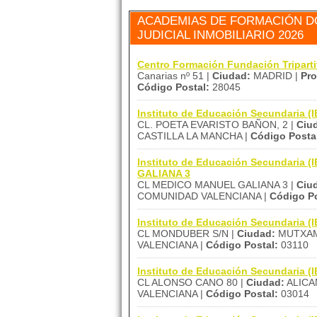
ACADEMIAS DE FORMACIÓN DÓ
JUDICIAL INMOBILIARIO 2026
Centro Formación Fundación Triparti
Canarias nº 51 |
Ciudad:
MADRID |
Pro
Código Postal:
28045
Instituto de Educación Secundaria
CL. POETA EVARISTO BAÑON, 2 |
Ciu
CASTILLA LA MANCHA |
Código Posta
Instituto de Educación Secundaria
GALIANA 3
CL MEDICO MANUEL GALIANA 3 |
Ciu
COMUNIDAD VALENCIANA |
Código Po
Instituto de Educación Secundaria 
CL MONDUBER S/N |
Ciudad:
MUTXAM
VALENCIANA |
Código Postal:
03110
Instituto de Educación Secundaria (
CL ALONSO CANO 80 |
Ciudad:
ALICA
VALENCIANA |
Código Postal:
03014