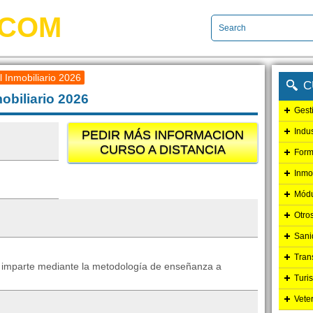
.COM
l Inmobiliario 2026
C
obiliario 2026
Gest
Indu
PEDIR MÁS INFORMACION
CURSO A DISTANCIA
Form
Inmo
Módu
Otro
Sani
Tran
 se imparte mediante la metodología de enseñanza a
Turi
Vete