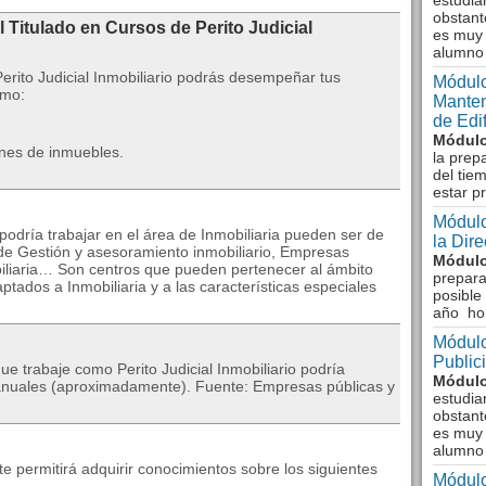
estudia
obstant
 Titulado en Cursos de Perito Judicial
es muy 
alumno
erito Judicial Inmobiliario podrás desempeñar tus
Módulo
omo:
Manten
de Edi
Módulo
ones de inmuebles.
la prep
del tie
estar p
Módulo
odría trabajar en el área de Inmobiliaria pueden ser de
la Dir
 de Gestión y asesoramiento inmobiliario, Empresas
Módulo
biliaria… Son centros que pueden pertenecer al ámbito
prepara
tados a Inmobiliaria y a las características especiales
posible
año ho
Módulo
Public
ue trabaje como Perito Judicial Inmobiliario podría
Módulo
€ anuales (aproximadamente). Fuente: Empresas públicas y
estudia
obstant
es muy 
alumno
 te permitirá adquirir conocimientos sobre los siguientes
Módulo