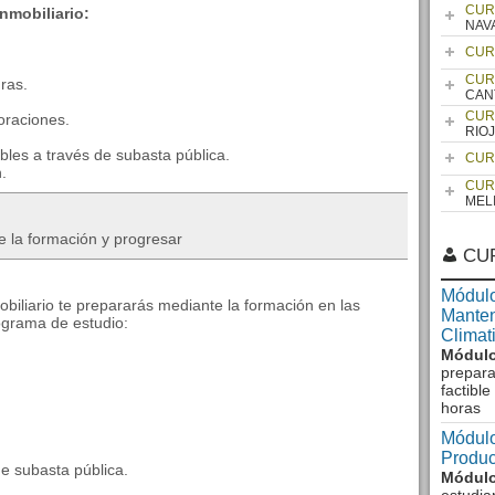
CUR
inmobiliario:
NAV
CUR
CUR
ras.
CAN
CUR
oraciones.
RIO
les a través de subasta pública.
CUR
.
CUR
MEL
e la formación y progresar
CU
Módulo
mobiliario te prepararás mediante la formación en las
Manten
ograma de estudio:
Climat
Módulo
prepara
factibl
horas
Módulo
Produc
e subasta pública.
Módulo