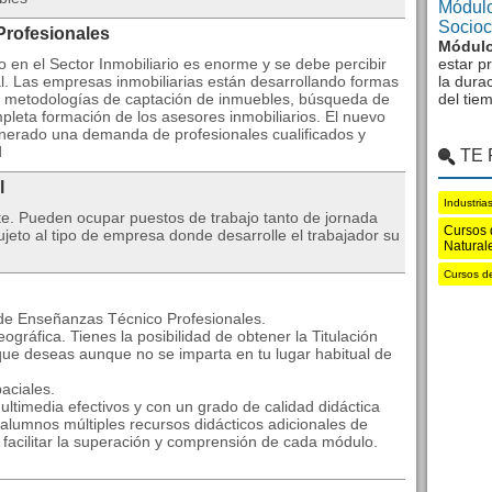
Módulo
Sociocu
Profesionales
Módulo
o en el Sector Inmobiliario es enorme y se debe percibir
estar p
. Las empresas inmobiliarias están desarrollando formas
la dura
as metodologías de captación de inmuebles, búsqueda de
del tie
mpleta formación de los asesores inmobiliarios. El nuevo
generado una demanda de profesionales cualificados y
d
TE
l
Industria
te. Pueden ocupar puestos de trabajo tanto de jornada
Cursos 
eto al tipo de empresa donde desarrolle el trabajador su
Natural
Cursos d
 de Enseñanzas Técnico Profesionales.
ográfica. Tienes la posibilidad de obtener la Titulación
que deseas aunque no se imparta en tu lugar habitual de
aciales.
ltimedia efectivos y con un grado de calidad didáctica
alumnos múltiples recursos didácticos adicionales de
a facilitar la superación y comprensión de cada módulo.