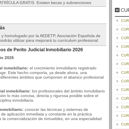
TRÍCULA GRATIS. Existen becas y subvenciones
CU
CUR
rás
CUR
do y homologado por la AEDETP, Asociación Española de
CUR
drás utilizar para mejorará tu curriculum profesional
CUR
s de Perito Judicial Inmobiliario 2026
CUR
CUR
l inmobiliario:
el crecimiento inmobiliario registrado
auge. Este hecho comporta, ya desde ahora, una
CUR
 diferentes ámbitos que componen el abanico profesional
CUR
CUR
ial inmobiliario:
los profesionales del ámbito inmobiliario
ón lo más concisa, directa y rigurosa posible sobre el
CUR
iplina inmobiliaria.
CUR
inmobiliario:
conocer las técnicas y sistemas de
 de aplicación inmediata y constante en la práctica
CUR
e la comercialización de inmuebles, en una especialidad
CUR