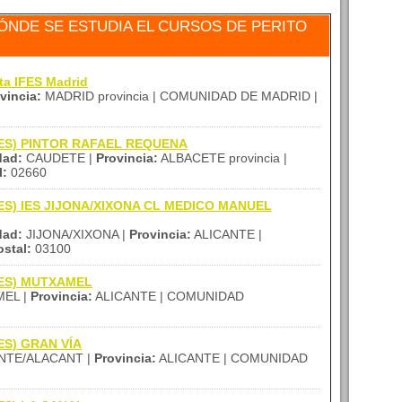
NDE SE ESTUDIA EL CURSOS DE PERITO
ta IFES Madrid
vincia:
MADRID provincia | COMUNIDAD DE MADRID |
 (IES) PINTOR RAFAEL REQUENA
dad:
CAUDETE |
Provincia:
ALBACETE provincia |
l:
02660
 (IES) IES JIJONA/XIXONA CL MEDICO MANUEL
dad:
JIJONA/XIXONA |
Provincia:
ALICANTE |
stal:
03100
(IES) MUTXAMEL
EL |
Provincia:
ALICANTE | COMUNIDAD
IES) GRAN VÍA
NTE/ALACANT |
Provincia:
ALICANTE | COMUNIDAD