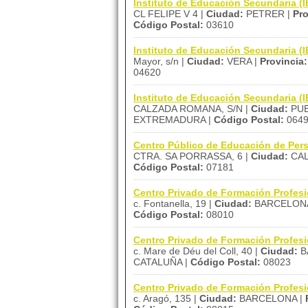
Instituto de Educación Secundaria (
CL FELIPE V 4 |
Ciudad:
PETRER |
Pro
Código Postal:
03610
Instituto de Educación Secundaria (
Mayor, s/n |
Ciudad:
VERA |
Provincia:
04620
Instituto de Educación Secundaria 
CALZADA ROMANA, S/N |
Ciudad:
PUE
EXTREMADURA |
Código Postal:
064
Centro Público de Educación de Per
CTRA. SA PORRASSA, 6 |
Ciudad:
CAL
Código Postal:
07181
Centro Privado de Formación Profesi
c. Fontanella, 19 |
Ciudad:
BARCELONA
Código Postal:
08010
Centro Privado de Formación Profesi
c. Mare de Déu del Coll, 40 |
Ciudad:
B
CATALUÑA |
Código Postal:
08023
Centro Privado de Formación Profesi
c. Aragó, 135 |
Ciudad:
BARCELONA |