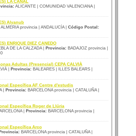
IES) LA CANAL
vincia:
ALICANTE | COMUNIDAD VALENCIANA |
IES) Alyanub
ALMERIA provincia | ANDALUCÍA |
Código Postal:
(IES) ENRIQUE DIEZ CANEDO
BLA DE LA CALZADA |
Provincia:
BADAJOZ provincia |
90
sonas Adultas (Presencial) CEPA CALVIÀ
VIÀ |
Provincia:
BALEARES | ILLES BALEARS |
onal Específica AF Centre d'estudis
 |
Provincia:
BARCELONA provincia | CATALUÑA |
onal Específica Roger de Llúria
ARCELONA |
Provincia:
BARCELONA provincia |
onal Específica Arco
Provincia:
BARCELONA provincia | CATALUÑA |