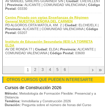
AV MANUEL SANCHIS GUARNER S/N |
Ciudad:
CREVILLENT
|
Provincia:
ALICANTE | COMUNIDAD VALENCIANA |
Código
Postal:
03330
Centro Privado con varias Enseñanzas de Régimen
General NUESTRA SEÑORA DEL CARMEN
PD ALGOROS.CRTA MATOLA, KM. 2 |
Ciudad:
ELCHE/ELX |
Provincia:
ALICANTE | COMUNIDAD VALENCIANA |
Código
Postal:
03207
Instituto de Educación Secundaria (IES) LA TORRETA
ELDA
AV DE RONDA 77 |
Ciudad:
ELDA |
Provincia:
ALICANTE |
COMUNIDAD VALENCIANA |
Código Postal:
03600
›
»
2
3
4
5
6
1
OTROS CURSOS QUE PUEDEN INTERESARTE
Cursos de Construcción 2026
Método:
Metodología de Formación Flexible: Presencial y a
Distancia
Temática:
Inmobiliaria y Construcción 2026
Duración:
Pregunta sobre el número de horas del Curso