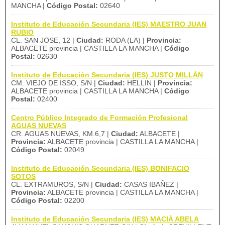
MANCHA |
Código Postal:
02640
Instituto de Educación Secundaria (IES) MAESTRO JUAN
RUBIO
CL. SAN JOSE, 12 |
Ciudad:
RODA (LA) |
Provincia:
ALBACETE provincia | CASTILLA LA MANCHA |
Código
Postal:
02630
Instituto de Educación Secundaria (IES) JUSTO MILLÁN
CM. VIEJO DE ISSO, S/N |
Ciudad:
HELLIN |
Provincia:
ALBACETE provincia | CASTILLA LA MANCHA |
Código
Postal:
02400
Centro Público Integrado de Formación Profesional
AGUAS NUEVAS
CR. AGUAS NUEVAS, KM.6,7 |
Ciudad:
ALBACETE |
Provincia:
ALBACETE provincia | CASTILLA LA MANCHA |
Código Postal:
02049
Instituto de Educación Secundaria (IES) BONIFACIO
SOTOS
CL. EXTRAMUROS, S/N |
Ciudad:
CASAS IBAÑEZ |
Provincia:
ALBACETE provincia | CASTILLA LA MANCHA |
Código Postal:
02200
Instituto de Educación Secundaria (IES) MACIÀ ABELA