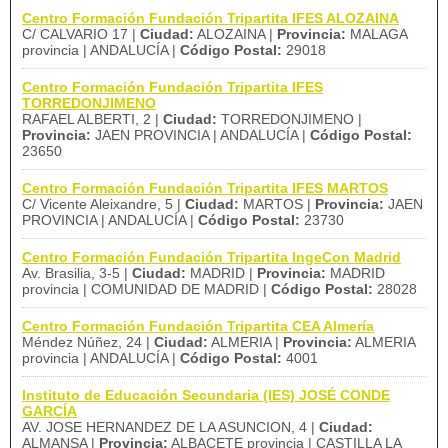
Centro Formación Fundación Tripartita IFES ALOZAINA
C/ CALVARIO 17 |
Ciudad:
ALOZAINA |
Provincia:
MALAGA
provincia | ANDALUCÍA |
Código Postal:
29018
Centro Formación Fundación Tripartita IFES
TORREDONJIMENO
RAFAEL ALBERTI, 2 |
Ciudad:
TORREDONJIMENO |
Provincia:
JAEN PROVINCIA | ANDALUCÍA |
Código Postal:
23650
Centro Formación Fundación Tripartita IFES MARTOS
C/ Vicente Aleixandre, 5 |
Ciudad:
MARTOS |
Provincia:
JAEN
PROVINCIA | ANDALUCÍA |
Código Postal:
23730
Centro Formación Fundación Tripartita IngeCon Madrid
Av. Brasilia, 3-5 |
Ciudad:
MADRID |
Provincia:
MADRID
provincia | COMUNIDAD DE MADRID |
Código Postal:
28028
Centro Formación Fundación Tripartita CEA Almería
Méndez Núñez, 24 |
Ciudad:
ALMERIA |
Provincia:
ALMERIA
provincia | ANDALUCÍA |
Código Postal:
4001
Instituto de Educación Secundaria (IES) JOSÉ CONDE
GARCÍA
AV. JOSE HERNANDEZ DE LA ASUNCION, 4 |
Ciudad:
ALMANSA |
Provincia:
ALBACETE provincia | CASTILLA LA