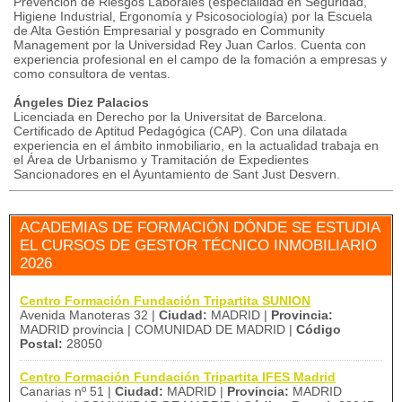
Prevención de Riesgos Laborales (especialidad en Seguridad,
Higiene Industrial, Ergonomía y Psicosociología) por la Escuela
de Alta Gestión Empresarial y posgrado en Community
Management por la Universidad Rey Juan Carlos. Cuenta con
experiencia profesional en el campo de la fomación a empresas y
como consultora de ventas.
Ángeles Diez Palacios
Licenciada en Derecho por la Universitat de Barcelona.
Certificado de Aptitud Pedagógica (CAP). Con una dilatada
experiencia en el ámbito inmobiliario, en la actualidad trabaja en
el Área de Urbanismo y Tramitación de Expedientes
Sancionadores en el Ayuntamiento de Sant Just Desvern.
ACADEMIAS DE FORMACIÓN DÓNDE SE ESTUDIA
EL CURSOS DE GESTOR TÉCNICO INMOBILIARIO
2026
Centro Formación Fundación Tripartita SUNION
Avenida Manoteras 32 |
Ciudad:
MADRID |
Provincia:
MADRID provincia | COMUNIDAD DE MADRID |
Código
Postal:
28050
Centro Formación Fundación Tripartita IFES Madrid
Canarias nº 51 |
Ciudad:
MADRID |
Provincia:
MADRID