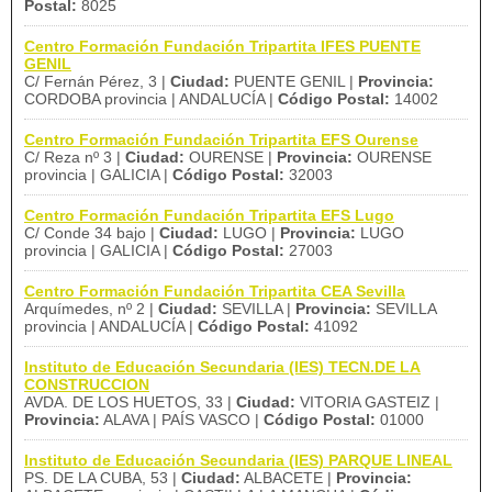
Postal:
8025
Centro Formación Fundación Tripartita IFES PUENTE
GENIL
C/ Fernán Pérez, 3 |
Ciudad:
PUENTE GENIL |
Provincia:
CORDOBA provincia | ANDALUCÍA |
Código Postal:
14002
Centro Formación Fundación Tripartita EFS Ourense
C/ Reza nº 3 |
Ciudad:
OURENSE |
Provincia:
OURENSE
provincia | GALICIA |
Código Postal:
32003
Centro Formación Fundación Tripartita EFS Lugo
C/ Conde 34 bajo |
Ciudad:
LUGO |
Provincia:
LUGO
provincia | GALICIA |
Código Postal:
27003
Centro Formación Fundación Tripartita CEA Sevilla
Arquímedes, nº 2 |
Ciudad:
SEVILLA |
Provincia:
SEVILLA
provincia | ANDALUCÍA |
Código Postal:
41092
Instituto de Educación Secundaria (IES) TECN.DE LA
CONSTRUCCION
AVDA. DE LOS HUETOS, 33 |
Ciudad:
VITORIA GASTEIZ |
Provincia:
ALAVA | PAÍS VASCO |
Código Postal:
01000
Instituto de Educación Secundaria (IES) PARQUE LINEAL
PS. DE LA CUBA, 53 |
Ciudad:
ALBACETE |
Provincia: