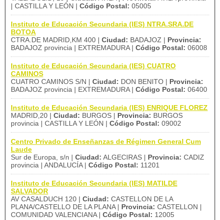
| CASTILLA Y LEÓN |
Código Postal:
05005
Instituto de Educación Secundaria (IES) NTRA.SRA.DE
BOTOA
CTRA.DE MADRID,KM 400 |
Ciudad:
BADAJOZ |
Provincia:
BADAJOZ provincia | EXTREMADURA |
Código Postal:
06008
Instituto de Educación Secundaria (IES) CUATRO
CAMINOS
CUATRO CAMINOS S/N |
Ciudad:
DON BENITO |
Provincia:
BADAJOZ provincia | EXTREMADURA |
Código Postal:
06400
Instituto de Educación Secundaria (IES) ENRIQUE FLOREZ
MADRID,20 |
Ciudad:
BURGOS |
Provincia:
BURGOS
provincia | CASTILLA Y LEÓN |
Código Postal:
09002
Centro Privado de Enseñanzas de Régimen General Cum
Laude
Sur de Europa, s/n |
Ciudad:
ALGECIRAS |
Provincia:
CADIZ
provincia | ANDALUCÍA |
Código Postal:
11201
Instituto de Educación Secundaria (IES) MATILDE
SALVADOR
AV CASALDUCH 120 |
Ciudad:
CASTELLON DE LA
PLANA/CASTELLO DE LA PLANA |
Provincia:
CASTELLON |
COMUNIDAD VALENCIANA |
Código Postal:
12005