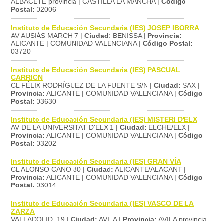
ALBACETE provincia | CASTILLA LA MANCHA |
Código
Postal:
02006
Instituto de Educación Secundaria (IES) JOSEP IBORRA
AV AUSIÀS MARCH 7 |
Ciudad:
BENISSA |
Provincia:
ALICANTE | COMUNIDAD VALENCIANA |
Código Postal:
03720
Instituto de Educación Secundaria (IES) PASCUAL
CARRIÓN
CL FÉLIX RODRÍGUEZ DE LA FUENTE S/N |
Ciudad:
SAX |
Provincia:
ALICANTE | COMUNIDAD VALENCIANA |
Código
Postal:
03630
Instituto de Educación Secundaria (IES) MISTERI D'ELX
AV DE LA UNIVERSITAT D'ELX 1 |
Ciudad:
ELCHE/ELX |
Provincia:
ALICANTE | COMUNIDAD VALENCIANA |
Código
Postal:
03202
Instituto de Educación Secundaria (IES) GRAN VÍA
CL ALONSO CANO 80 |
Ciudad:
ALICANTE/ALACANT |
Provincia:
ALICANTE | COMUNIDAD VALENCIANA |
Código
Postal:
03014
Instituto de Educación Secundaria (IES) VASCO DE LA
ZARZA
VALLADOLID, 19 |
Ciudad:
AVILA |
Provincia:
AVILA provincia