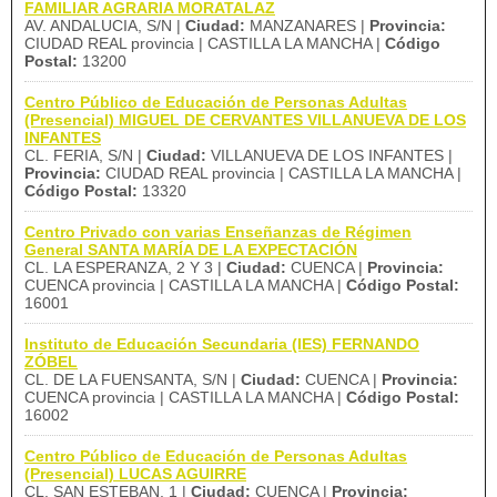
FAMILIAR AGRARIA MORATALAZ
AV. ANDALUCIA, S/N |
Ciudad:
MANZANARES |
Provincia:
CIUDAD REAL provincia | CASTILLA LA MANCHA |
Código
Postal:
13200
Centro Público de Educación de Personas Adultas
(Presencial) MIGUEL DE CERVANTES VILLANUEVA DE LOS
INFANTES
CL. FERIA, S/N |
Ciudad:
VILLANUEVA DE LOS INFANTES |
Provincia:
CIUDAD REAL provincia | CASTILLA LA MANCHA |
Código Postal:
13320
Centro Privado con varias Enseñanzas de Régimen
General SANTA MARÍA DE LA EXPECTACIÓN
CL. LA ESPERANZA, 2 Y 3 |
Ciudad:
CUENCA |
Provincia:
CUENCA provincia | CASTILLA LA MANCHA |
Código Postal:
16001
Instituto de Educación Secundaria (IES) FERNANDO
ZÓBEL
CL. DE LA FUENSANTA, S/N |
Ciudad:
CUENCA |
Provincia:
CUENCA provincia | CASTILLA LA MANCHA |
Código Postal:
16002
Centro Público de Educación de Personas Adultas
(Presencial) LUCAS AGUIRRE
CL. SAN ESTEBAN, 1 |
Ciudad:
CUENCA |
Provincia: