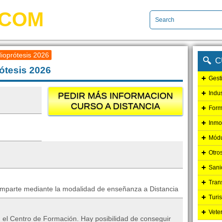
.COM
ioprótesis 2026
C
ótesis 2026
Gest
Indu
PEDIR MÁS INFORMACION
CURSO A DISTANCIA
Form
Inmo
Módu
Otro
Sani
Tran
e imparte mediante la modalidad de enseñanza a Distancia
Turi
Vete
en el Centro de Formación. Hay posibilidad de conseguir