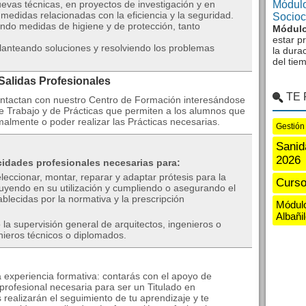
evas técnicas, en proyectos de investigación y en
Módulo
edidas relacionadas con la eficiencia y la seguridad.
Sociocu
ando medidas de higiene y de protección, tanto
Módulo
estar p
anteando soluciones y resolviendo los problemas
la dura
del tie
 Salidas Profesionales
TE
ntactan con nuestro Centro de Formación interesándose
 Trabajo y de Prácticas que permiten a los alumnos que
rmalmente o poder realizar las Prácticas necesarias.
Gestión
Sanid
2026
cidades profesionales necesarias para:
eccionar, montar, reparar y adaptar prótesis para la
Curso
truyendo en su utilización y cumpliendo o asegurando el
blecidas por la normativa y la prescripción
Módulo
Albañi
la supervisión general de arquitectos, ingenieros o
enieros técnicos o diplomados.
 experiencia formativa: contarás con el apoyo de
profesional necesaria para ser un Titulado en
 realizarán el seguimiento de tu aprendizaje y te