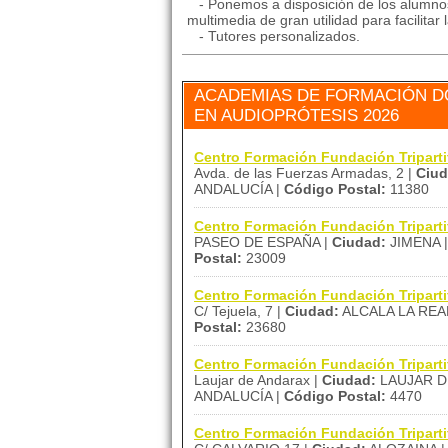
- Ponemos a disposición de los alumnos 
multimedia de gran utilidad para facilit
- Tutores personalizados.
ACADEMIAS DE FORMACIÓN DÓ
EN AUDIOPRÓTESIS 2026
Centro Formación Fundación Tripart
Avda. de las Fuerzas Armadas, 2 |
Ciud
ANDALUCÍA |
Código Postal:
11380
Centro Formación Fundación Tripart
PASEO DE ESPAÑA |
Ciudad:
JIMENA 
Postal:
23009
Centro Formación Fundación Tripar
C/ Tejuela, 7 |
Ciudad:
ALCALA LA REA
Postal:
23680
Centro Formación Fundación Tripar
Laujar de Andarax |
Ciudad:
LAUJAR D
ANDALUCÍA |
Código Postal:
4470
Centro Formación Fundación Tripart