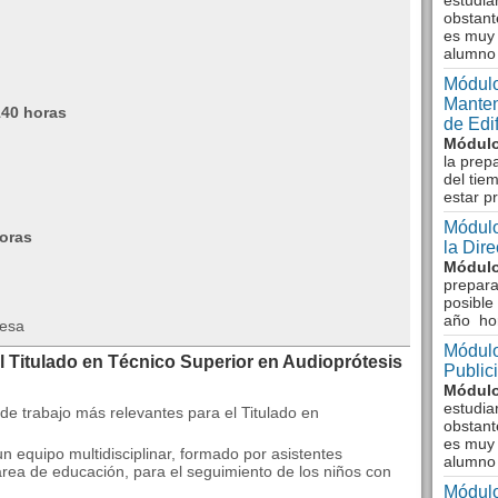
estudia
obstant
es muy 
alumno
Módulo
Manten
140 horas
de Edi
Módulo
la prep
del tie
estar p
Módulo
horas
la Dir
Módulo
prepara
posible
año ho
resa
Módulo
l Titulado en Técnico Superior en Audioprótesis
Public
Módulo
estudia
de trabajo más relevantes para el Titulado en
obstant
es muy 
n equipo multidisciplinar, formado por asistentes
alumno
área de educación, para el seguimiento de los niños con
Módulo