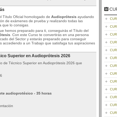
CU
rás
el Título Oficial homologado de
Audioprótesis
ayudando
CUR
ión de exámenes de prueba y realizando todas las
a que lo consigas.
CUR
que hemos preparado para ti, conseguirás el Título del
ótesis
. Con este Curso te convertirás en una persona
CUR
icado del Sector y estarás preparado para conseguir
CUR
s accediendo a un Trabajo que satisfaga tus aspiraciones
CUR
nico Superior en Audioprótesis 2026
CUR
o de Técnico Superior en Audioprótesis 2026 que
CUR
CUR
CUR
CUR
ete audioprotésico - 35 horas
CUR
CUR
entación
CUR