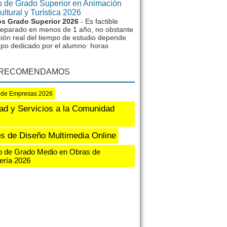
 de Grado Superior en Animación
ltural y Turística 2026
s Grado Superior 2026
- Es factible
reparado en menos de 1 año, no obstante
ción real del tiempo de estudio depende
mpo dedicado por el alumno horas
 RECOMENDAMOS
 de Empresas 2026
ad y Servicios a la Comunidad
s de Diseño Multimedia Online
 de Grado Medio en Obras de
lería 2026