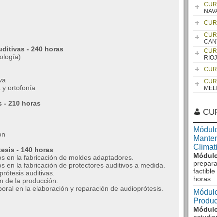
CUR
NAV
CUR
CUR
CAN
ditivas - 240 horas
CUR
ología)
RIO
CUR
va
CUR
y ortofonía
MEL
s - 210 horas
CU
Módulo
ón
Manten
Climat
esis - 140 horas
Módulo
s en la fabricación de moldes adaptadores.
prepara
 en la fabricación de protectores auditivos a medida.
factibl
rótesis auditivas.
horas
n de la producción.
ral en la elaboración y reparación de audioprótesis.
Módulo
Produc
Módulo