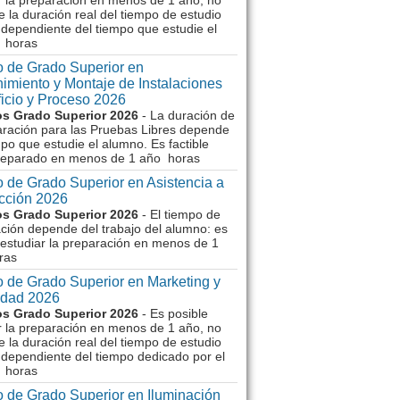
r la preparación en menos de 1 año, no
e la duración real del tiempo de estudio
dependiente del tiempo que estudie el
 horas
 de Grado Superior en
imiento y Montaje de Instalaciones
ficio y Proceso 2026
s Grado Superior 2026
- La duración de
aración para las Pruebas Libres depende
mpo que estudie el alumno. Es factible
reparado en menos de 1 año horas
 de Grado Superior en Asistencia a
ección 2026
s Grado Superior 2026
- El tiempo de
ción depende del trabajo del alumno: es
 estudiar la preparación en menos de 1
ras
 de Grado Superior en Marketing y
idad 2026
s Grado Superior 2026
- Es posible
r la preparación en menos de 1 año, no
e la duración real del tiempo de estudio
dependiente del tiempo dedicado por el
 horas
 de Grado Superior en Iluminación