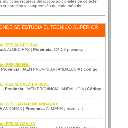
múltiples recursos didácticos adicionales de carácter
ar la superación y comprensión de cada módulo.
NDE SE ESTUDIA EL TÉCNICO SUPERIOR
ita IFES ALGECIRAS
ad:
ALGECIRAS |
Provincia:
CADIZ provincia |
ita IFES JIMENA
|
Provincia:
JAEN PROVINCIA | ANDALUCÍA |
Código
tita IFES ALCALÁ LA REAL
L |
Provincia:
JAEN PROVINCIA | ANDALUCÍA |
Código
tita IFES LAUJAR DE ANDARAX
E ANDARAX |
Provincia:
ALMERIA provincia |
ita IFES ALOZAINA