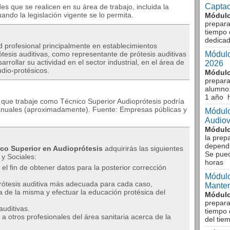
Captac
es que se realicen en su área de trabajo, incluida la
ando la legislación vigente se lo permita.
Módulo
prepara
tiempo 
dedicad
d profesional principalmente en establecimientos
ótesis auditivas, como representante de prótesis auditivas
Módulo
rrollar su actividad en el sector industrial, en el área de
2026
dio-protésicos.
Módulo
prepara
alumno:
1 año 
 que trabaje como Técnico Superior Audioprótesis podría
€ anuales (aproximadamente). Fuente: Empresas públicas y
Módulo
Audiov
Módulo
la prep
dependi
co Superior en Audioprótesis
adquirirás las siguientes
Se pue
y Sociales:
horas
l fin de obtener datos para la posterior corrección
Módulo
prótesis auditiva más adecuada para cada caso,
Manten
a de la misma y efectuar la educación protésica del
Módulo
prepara
auditivas.
tiempo 
 a otros profesionales del área sanitaria acerca de la
del tie