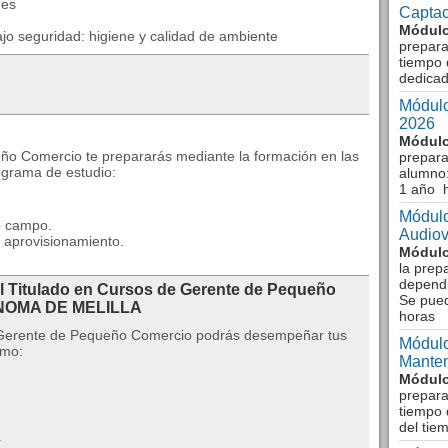
nes
Captac
Módulo
ajo seguridad: higiene y calidad de ambiente
prepara
tiempo 
dedicad
Módulo
2026
Módulo
eño Comercio te prepararás mediante la formación en las
prepara
ograma de estudio:
alumno:
1 año 
Módulo
e campo.
Audiov
y aprovisionamiento.
Módulo
la prep
dependi
al Titulado en Cursos de Gerente de Pequeño
Se pue
ONOMA DE MELILLA
horas
o Gerente de Pequeño Comercio podrás desempeñar tus
Módulo
omo:
Manten
Módulo
prepara
tiempo 
del tie
.