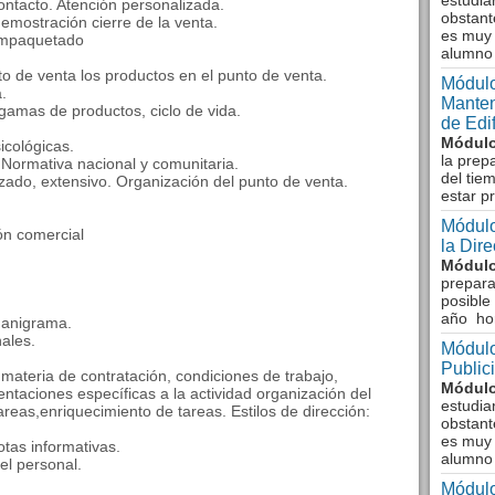
estudia
ontacto. Atención personalizada.
obstant
emostración cierre de la venta.
es muy 
 Empaquetado
alumno
o de venta los productos en el punto de venta.
Módulo
.
Manten
y gamas de productos, ciclo de vida.
de Edi
Módulo
icológicas.
la prep
 Normativa nacional y comunitaria.
del tie
izado, extensivo. Organización del punto de venta.
estar p
Módulo
ón comercial
la Dir
Módulo
prepara
posible
año ho
ganigrama.
nales.
Módulo
Public
materia de contratación, condiciones de trabajo,
Módulo
taciones específicas a la actividad organización del
estudia
areas,enriquecimiento de tareas. Estilos de dirección:
obstant
es muy 
otas informativas.
alumno
el personal.
Módulo