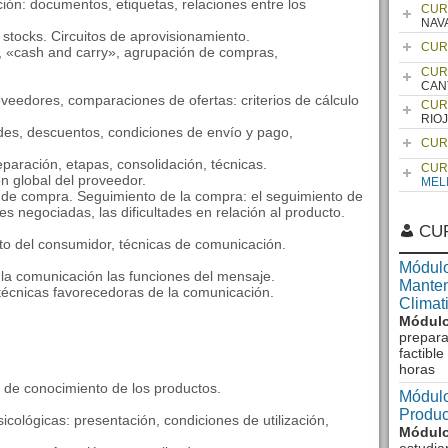
ción: documentos, etiquetas, relaciones entre los
CUR
NAV
 stocks. Circuitos de aprovisionamiento.
CUR
s, «cash and carry», agrupación de compras,
CUR
CAN
veedores, comparaciones de ofertas: criterios de cálculo
CUR
RIO
des, descuentos, condiciones de envío y pago,
CUR
aración, etapas, consolidación, técnicas.
CUR
n global del proveedor.
MEL
 de compra. Seguimiento de la compra: el seguimiento de
es negociadas, las dificultades en relación al producto.
CU
o del consumidor, técnicas de comunicación.
Módulo
 la comunicación las funciones del mensaje.
Manten
técnicas favorecedoras de la comunicación.
Climat
Módulo
prepara
factibl
horas
 de conocimiento de los productos.
Módulo
Produc
icológicas: presentación, condiciones de utilización,
Módulo