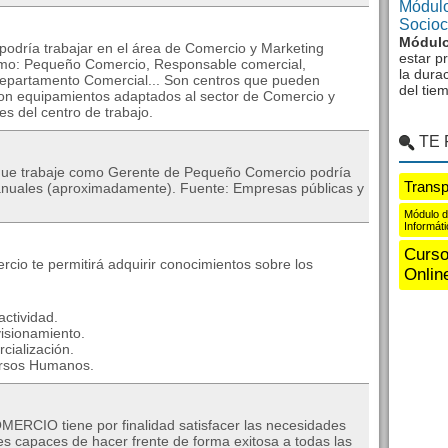
Módulo
Sociocu
Módulo
podría trabajar en el área de Comercio y Marketing
estar p
como: Pequeño Comercio, Responsable comercial,
la dura
epartamento Comercial... Son centros que pueden
del tie
 con equipamientos adaptados al sector de Comercio y
es del centro de trabajo.
TE
l que trabaje como Gerente de Pequeño Comercio podría
Transp
€ anuales (aproximadamente). Fuente: Empresas públicas y
Módulo d
Informát
Curso
io te permitirá adquirir conocimientos sobre los
Onlin
actividad.
visionamiento.
cialización.
cursos Humanos.
CIO tiene por finalidad satisfacer las necesidades
s capaces de hacer frente de forma exitosa a todas las