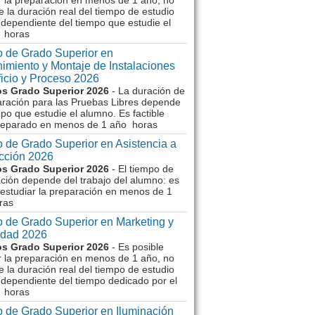
r la preparación en menos de 1 año, no
e la duración real del tiempo de estudio
dependiente del tiempo que estudie el
 horas
 de Grado Superior en
imiento y Montaje de Instalaciones
ficio y Proceso 2026
s Grado Superior 2026
- La duración de
aración para las Pruebas Libres depende
mpo que estudie el alumno. Es factible
reparado en menos de 1 año horas
 de Grado Superior en Asistencia a
ección 2026
s Grado Superior 2026
- El tiempo de
ción depende del trabajo del alumno: es
 estudiar la preparación en menos de 1
ras
 de Grado Superior en Marketing y
idad 2026
s Grado Superior 2026
- Es posible
r la preparación en menos de 1 año, no
e la duración real del tiempo de estudio
dependiente del tiempo dedicado por el
 horas
 de Grado Superior en Iluminación