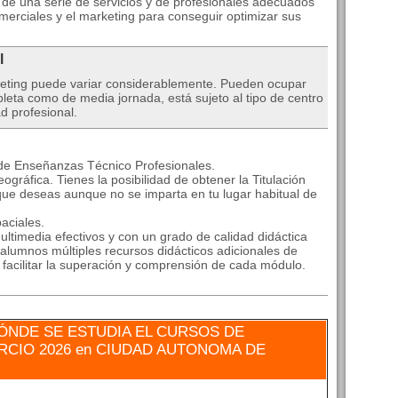
de una serie de servicios y de profesionales adecuados
omerciales y el marketing para conseguir optimizar sus
l
keting puede variar considerablemente. Pueden ocupar
leta como de media jornada, está sujeto al tipo de centro
d profesional.
 de Enseñanzas Técnico Profesionales.
ográfica. Tienes la posibilidad de obtener la Titulación
que deseas aunque no se imparta en tu lugar habitual de
aciales.
ltimedia efectivos y con un grado de calidad didáctica
alumnos múltiples recursos didácticos adicionales de
a facilitar la superación y comprensión de cada módulo.
ÓNDE SE ESTUDIA EL CURSOS DE
CIO 2026 en CIUDAD AUTONOMA DE