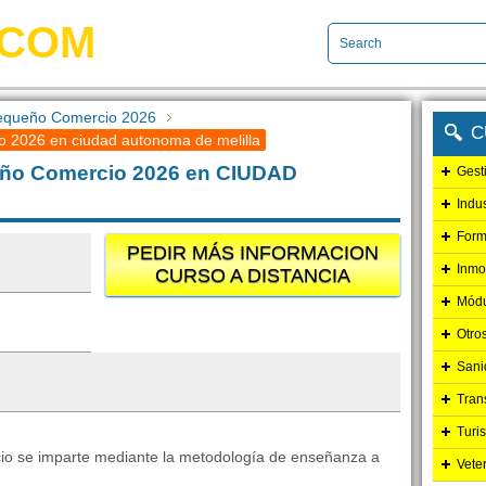
.COM
equeño Comercio 2026
C
 2026 en ciudad autonoma de melilla
eño Comercio 2026 en CIUDAD
Gest
Indu
Form
PEDIR MÁS INFORMACION
Inmo
CURSO A DISTANCIA
Módu
Otro
Sani
Tran
Turi
o se imparte mediante la metodología de enseñanza a
Vete