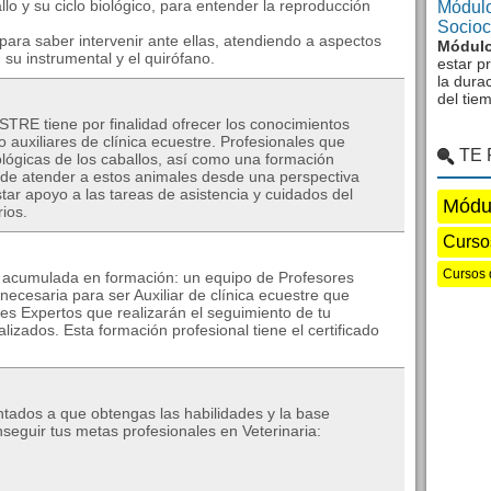
llo y su ciclo biológico, para entender la reproducción
Módulo
Sociocu
para saber intervenir ante ellas, atendiendo a aspectos
Módulo
 su instrumental y el quirófano.
estar p
la dura
del tie
RE tiene por finalidad ofrecer los conocimientos
o auxiliares de clínica ecuestre. Profesionales que
TE
siológicas de los caballos, así como una formación
d de atender a estos animales desde una perspectiva
tar apoyo a las tareas de asistencia y cuidados del
Módu
ios.
Curso
Cursos 
a acumulada en formación: un equipo de Profesores
 necesaria para ser Auxiliar de clínica ecuestre que
es Expertos que realizarán el seguimiento de tu
lizados. Esta formación profesional tiene el certificado
ntados a que obtengas las habilidades y la base
eguir tus metas profesionales en Veterinaria: