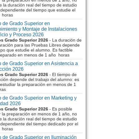
r la preparación en menos de 1 año, no
e la duración real del tiempo de estudio
dependiente del tiempo que estudie el
 horas
 de Grado Superior en
imiento y Montaje de Instalaciones
ficio y Proceso 2026
s Grado Superior 2026
- La duración de
aración para las Pruebas Libres depende
mpo que estudie el alumno. Es factible
reparado en menos de 1 año horas
 de Grado Superior en Asistencia a
ección 2026
s Grado Superior 2026
- El tiempo de
ción depende del trabajo del alumno: es
 estudiar la preparación en menos de 1
ras
 de Grado Superior en Marketing y
idad 2026
s Grado Superior 2026
- Es posible
r la preparación en menos de 1 año, no
e la duración real del tiempo de estudio
dependiente del tiempo dedicado por el
 horas
 de Grado Superior en Iluminación