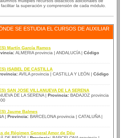
alumnos múltiples recursos didácticos adicionales de
a facilitar la superación y comprensión de cada módulo.
NDE SE ESTUDIA EL CURSOS DE AUXILIAR
IES) Martín García Ramos
vincia:
ALMERIA provincia | ANDALUCÍA |
Código
(IES) ISABEL DE CASTILLA
rovincia:
AVILA provincia | CASTILLA Y LEÓN |
Código
 (IES) SAN JOSE VILLANUEVA DE LA SERENA
NUEVA DE LA SERENA |
Provincia:
BADAJOZ provincia
00
IES) Jaume Balmes
A |
Provincia:
BARCELONA provincia | CATALUÑA |
as de Régimen General Amor de Déu
À DE BESÒS |
Provincia:
BARCELONA provincia |