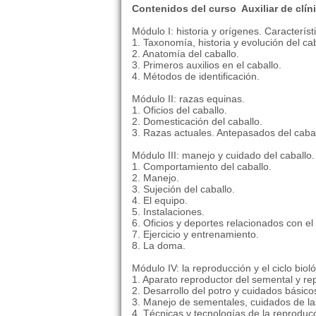
Contenidos del curso Auxiliar de clín
Módulo I: historia y orígenes. Caracterís
1. Taxonomía, historia y evolución del cab
2. Anatomía del caballo.
3. Primeros auxilios en el caballo.
4. Métodos de identificación.
Módulo II: razas equinas.
1. Oficios del caballo.
2. Domesticación del caballo.
3. Razas actuales. Antepasados del cabal
Módulo III: manejo y cuidado del caballo.
1. Comportamiento del caballo.
2. Manejo.
3. Sujeción del caballo.
4. El equipo.
5. Instalaciones.
6. Oficios y deportes relacionados con el 
7. Ejercicio y entrenamiento.
8. La doma.
Módulo IV: la reproducción y el ciclo bioló
1. Aparato reproductor del semental y re
2. Desarrollo del potro y cuidados básico
3. Manejo de sementales, cuidados de la
4. Técnicas y tecnologías de la reproduc