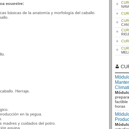
CUR
ica ecuestre:
NAV
ticas básicas de la anatomía y morfología del caballo.
CUR
allo.
CUR
CAN
CUR
RIO
CUR
CUR
MEL
lo.
CU
Módulo
Manten
Climat
caballo. Herraje.
Módulo
prepara
factibl
horas
gico.
producción en la yegua.
Módulo
s.
Produc
s madres y cuidados del potro.
Módulo
ción equina.