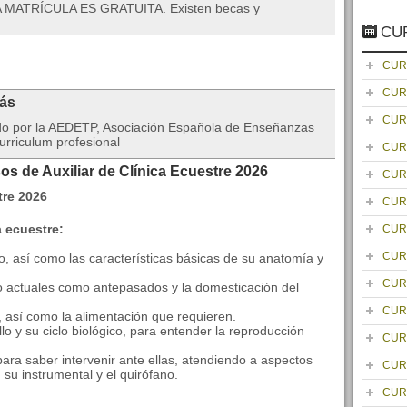
A MATRÍCULA ES GRATUITA. Existen becas y
CU
CUR
CUR
rás
CUR
ado por la AEDETP, Asociación Española de Enseñanzas
urriculum profesional
CUR
os de Auxiliar de Clínica Ecuestre 2026
CUR
CUR
a ecuestre:
CUR
CUR
lo, así como las características básicas de su anatomía y
CUR
nto actuales como antepasados y la domesticación del
CUR
, así como la alimentación que requieren.
lo y su ciclo biológico, para entender la reproducción
CUR
para saber intervenir ante ellas, atendiendo a aspectos
CUR
 su instrumental y el quirófano.
CUR