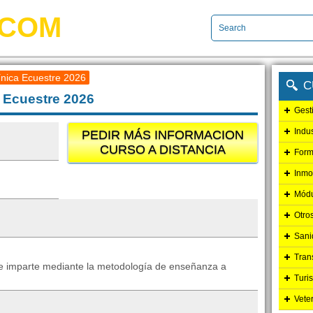
.COM
línica Ecuestre 2026
C
a Ecuestre 2026
Gest
Indu
PEDIR MÁS INFORMACION
CURSO A DISTANCIA
Form
Inmo
Módu
Otro
Sani
Tran
 se imparte mediante la metodología de enseñanza a
Turi
Vete