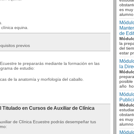
estudia
obstant
es muy 
alumno
Módulo
s.
 clínica equina.
Manten
de Edi
Módulo
la prep
quisitos previos
del tie
estar p
Módulo
ca Ecuestre te prepararás mediante la formación en las
la Dir
ograma de estudio:
Módulo
prepara
sicas de la anatomía y morfología del caballo.
posible
año ho
Módulo
Public
Módulo
 Titulado en Cursos de Auxiliar de Clínica
estudia
obstant
es muy 
Auxiliar de Clínica Ecuestre podrás desempeñar tus
alumno
omo:
Módulo