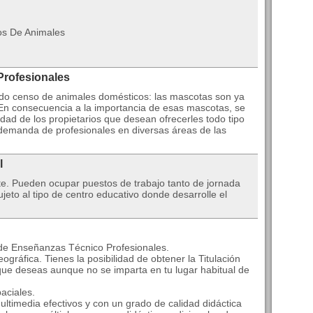
os De Animales
Profesionales
do censo de animales domésticos: las mascotas son ya
En consecuencia a la importancia de esas mascotas, se
ad de los propietarios que desean ofrecerles todo tipo
 demanda de profesionales en diversas áreas de las
l
te. Pueden ocupar puestos de trabajo tanto de jornada
eto al tipo de centro educativo donde desarrolle el
 de Enseñanzas Técnico Profesionales.
ográfica. Tienes la posibilidad de obtener la Titulación
que deseas aunque no se imparta en tu lugar habitual de
aciales.
ltimedia efectivos y con un grado de calidad didáctica