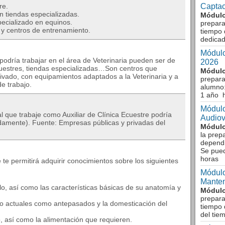
re.
Captac
n tiendas especializadas.
Módulo
pecializado en equinos.
prepara
 y centros de entrenamiento.
tiempo 
dedicad
Módulo
odría trabajar en el área de Veterinaria pueden ser de
2026
ecuestres, tiendas especializadas…Son centros que
Módulo
ivado, con equipamientos adaptados a la Veterinaria y a
prepara
de trabajo.
alumno:
1 año 
Módulo
l que trabaje como Auxiliar de Clínica Ecuestre podría
Audiov
damente). Fuente: Empresas públicas y privadas del
Módulo
la prep
dependi
Se pue
horas
e te permitirá adquirir conocimientos sobre los siguientes
Módulo
Manten
llo, así como las características básicas de su anatomía y
Módulo
prepara
anto actuales como antepasados y la domesticación del
tiempo 
del tie
o, así como la alimentación que requieren.