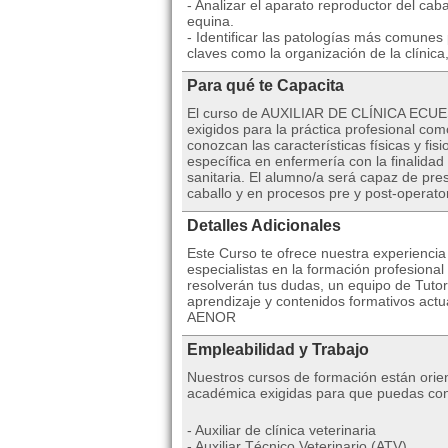
- Analizar el aparato reproductor del caba
equina.
- Identificar las patologías más comunes 
claves como la organización de la clínica,
Para qué te Capacita
El curso de AUXILIAR DE CLÍNICA ECUEST
exigidos para la práctica profesional com
conozcan las características físicas y fi
específica en enfermería con la finalida
sanitaria. El alumno/a será capaz de pres
caballo y en procesos pre y post-operator
Detalles Adicionales
Este Curso te ofrece nuestra experienci
especialistas en la formación profesional
resolverán tus dudas, un equipo de Tutor
aprendizaje y contenidos formativos actua
AENOR
Empleabilidad y Trabajo
Nuestros cursos de formación están orie
académica exigidas para que puedas cons
- Auxiliar de clínica veterinaria
- Auxiliar Técnico Veterinario (ATV)