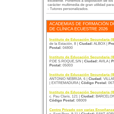
excelente. Ponemos a disposición de los 
carácter multimedia de gran utilidad par
- Tutores personalizados.
ACADEMIAS DE FORMACIÓN DÓ
DE CLÍNICA ECUESTRE 2026
Instituto de Educación Secundaria (
de la Estación, 8 |
Ciudad:
ALBOX |
Pro
Postal:
04800
Instituto de Educación Secundaria 
P.DE S.ROQUE,S/N |
Ciudad:
AVILA |
P
Postal:
05003
Instituto de Educación Secundaria
ANTONIO NEBRIJA, 6 |
Ciudad:
VILLA
| EXTREMADURA |
Código Postal:
067
Instituto de Educación Secundaria (
c. Pau Claris, 121 |
Ciudad:
BARCELON
Código Postal:
08009
Centro Privado con varias Enseñanz
c. Sant Pere, 9 11 |
Ciudad:
SANT ADRI