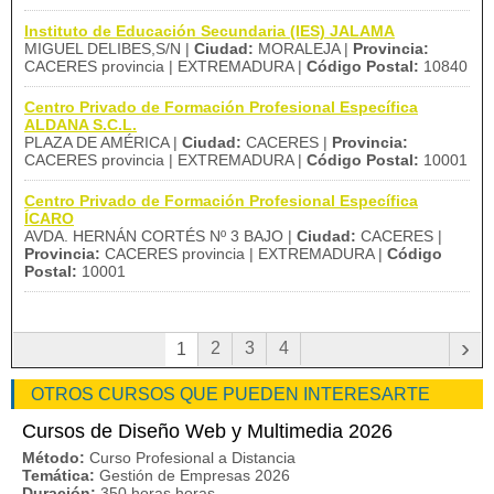
Instituto de Educación Secundaria (IES) JALAMA
MIGUEL DELIBES,S/N |
Ciudad:
MORALEJA |
Provincia:
CACERES provincia | EXTREMADURA |
Código Postal:
10840
Centro Privado de Formación Profesional Específica
ALDANA S.C.L.
PLAZA DE AMÉRICA |
Ciudad:
CACERES |
Provincia:
CACERES provincia | EXTREMADURA |
Código Postal:
10001
Centro Privado de Formación Profesional Específica
ÍCARO
AVDA. HERNÁN CORTÉS Nº 3 BAJO |
Ciudad:
CACERES |
Provincia:
CACERES provincia | EXTREMADURA |
Código
Postal:
10001
›
2
3
4
1
OTROS CURSOS QUE PUEDEN INTERESARTE
Cursos de Diseño Web y Multimedia 2026
Método:
Curso Profesional a Distancia
Temática:
Gestión de Empresas 2026
Duración:
350 horas horas