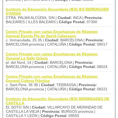
Instituto de Educación Secundaria (IES) IES BERENGUER
D'ANOIA
CTRA. PALMA ALCÚDIA, S/N |
Ciudad:
INCA |
Provincia:
BALEARES | ILLES BALEARS |
Código Postal:
07300
Centro Privado con varias Enseñanzas de Régimen
General Escola Pia de Sarrià Calassanç
c. Immaculada, 25 35 |
Ciudad:
BARCELONA |
Provincia:
BARCELONA provincia | CATALUÑA |
Código Postal:
08017
Centro Privado con varias Enseñanzas de Régimen
General La Salle Gràcia
pl. del Nord, 14 |
Ciudad:
BARCELONA |
Provincia:
BARCELONA provincia | CATALUÑA |
Código Postal:
08024
Centro Privado con varias Enseñanzas de Régimen
General Cultura Pràctica
c. Sant Pere, 36 38 |
Ciudad:
TERRASSA |
Provincia:
BARCELONA provincia | CATALUÑA |
Código Postal:
08221
Instituto de Educación Secundaria (IES) MERINDADES DE
CASTILLA
EL SOTO S/N |
Ciudad:
VILLARCAYO DE MERINDAD DE
CASTILLA LA VIEJA |
Provincia:
BURGOS provincia |
CASTILLA Y LEÓN |
Código Postal:
09550