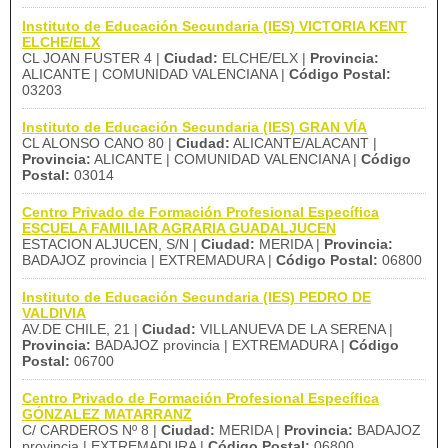
Instituto de Educación Secundaria (IES) VICTORIA KENT
ELCHE/ELX
CL JOAN FUSTER 4 |
Ciudad:
ELCHE/ELX |
Provincia:
ALICANTE | COMUNIDAD VALENCIANA |
Código Postal:
03203
Instituto de Educación Secundaria (IES) GRAN VÍA
CL ALONSO CANO 80 |
Ciudad:
ALICANTE/ALACANT |
Provincia:
ALICANTE | COMUNIDAD VALENCIANA |
Código
Postal:
03014
Centro Privado de Formación Profesional Específica
ESCUELA FAMILIAR AGRARIA GUADALJUCEN
ESTACION ALJUCEN, S/N |
Ciudad:
MERIDA |
Provincia:
BADAJOZ provincia | EXTREMADURA |
Código Postal:
06800
Instituto de Educación Secundaria (IES) PEDRO DE
VALDIVIA
AV.DE CHILE, 21 |
Ciudad:
VILLANUEVA DE LA SERENA |
Provincia:
BADAJOZ provincia | EXTREMADURA |
Código
Postal:
06700
Centro Privado de Formación Profesional Específica
GÓNZALEZ MATARRANZ
C/ CARDEROS Nº 8 |
Ciudad:
MERIDA |
Provincia:
BADAJOZ
provincia | EXTREMADURA |
Código Postal:
06800