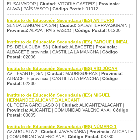
EL SALVADOR |
Ciudad:
VITORIA GASTEIZ |
Provincia:
ALAVA | PAÍS VASCO |
Código Postal:
01012
Instituto de Educación Secundaria (IES) ANITURRI
SENDA LANGARICA,S/N |
Ciudad:
SALVATIERRA/AGURAIN |
Provincia:
ALAVA | PAÍS VASCO |
Código Postal:
01200
Instituto de Educación Secundaria (IES) PARQUE LINEAL
PS. DE LA CUBA, 53 |
Ciudad:
ALBACETE |
Provincia:
ALBACETE provincia | CASTILLA LA MANCHA |
Código
Postal:
02006
Instituto de Educación Secundaria (IES) RÍO JÚCAR
AV. LEVANTE, S/N |
Ciudad:
MADRIGUERAS |
Provincia:
ALBACETE provincia | CASTILLA LA MANCHA |
Código
Postal:
02230
Instituto de Educación Secundaria (IES) MIGUEL
HERNÁNDEZ ALICANTE/ALACANT
CL POETA GARCILASO 8 |
Ciudad:
ALICANTE/ALACANT |
Provincia:
ALICANTE | COMUNIDAD VALENCIANA |
Código
Postal:
03005
Instituto de Educación Secundaria (IES) NÚMERO 1
AV AUGUSTA 2 |
Ciudad:
JAVEA/XÀBIA |
Provincia:
ALICANTE
| COMUNIDAD VALENCIANA |
Código Postal:
03730