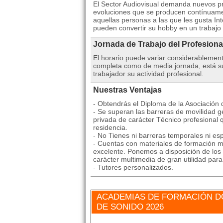
El Sector Audiovisual demanda nuevos pr
evoluciones que se producen contí­nuame
aquellas personas a las que les gusta Int
pueden convertir su hobby en un trabajo
Jornada de Trabajo del Profesiona
El horario puede variar considerablemen
completa como de media jornada, está suj
trabajador su actividad profesional.
Nuestras Ventajas
- Obtendrás el Diploma de la Asociación
- Se superan las barreras de movilidad ge
privada de carácter Técnico profesional 
residencia.
- No Tienes ni barreras temporales ni esp
- Cuentas con materiales de formación mu
excelente. Ponemos a disposición de los 
carácter multimedia de gran utilidad par
- Tutores personalizados.
ACADEMIAS DE FORMACIÓN DÓ
DE SONIDO 2026