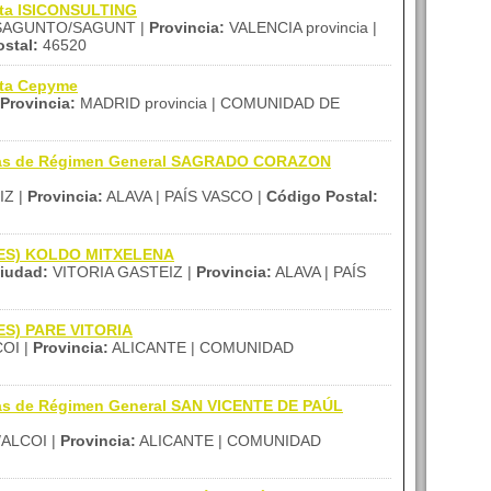
ita ISICONSULTING
AGUNTO/SAGUNT |
Provincia:
VALENCIA provincia |
stal:
46520
ita Cepyme
Provincia:
MADRID provincia | COMUNIDAD DE
nzas de Régimen General SAGRADO CORAZON
IZ |
Provincia:
ALAVA | PAÍS VASCO |
Código Postal:
 (IES) KOLDO MITXELENA
iudad:
VITORIA GASTEIZ |
Provincia:
ALAVA | PAÍS
IES) PARE VITORIA
OI |
Provincia:
ALICANTE | COMUNIDAD
zas de Régimen General SAN VICENTE DE PAÚL
ALCOI |
Provincia:
ALICANTE | COMUNIDAD