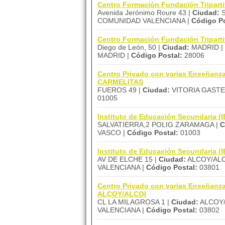
Centro Formación Fundación Tripart
Avenida Jerónimo Roure 43 |
Ciudad:
S
COMUNIDAD VALENCIANA |
Código Po
Centro Formación Fundación Tripart
Diego de León, 50 |
Ciudad:
MADRID |
MADRID |
Código Postal:
28006
Centro Privado con varias Enseña
CARMELITAS
FUEROS 49 |
Ciudad:
VITORIA GASTE
01005
Instituto de Educación Secundaria
SALVATIERRA,2 POLIG.ZARAMAGA |
C
VASCO |
Código Postal:
01003
Instituto de Educación Secundaria (
AV DE ELCHE 15 |
Ciudad:
ALCOY/ALC
VALENCIANA |
Código Postal:
03801
Centro Privado con varias Enseñan
ALCOY/ALCOI
CL LA MILAGROSA 1 |
Ciudad:
ALCOY/
VALENCIANA |
Código Postal:
03802