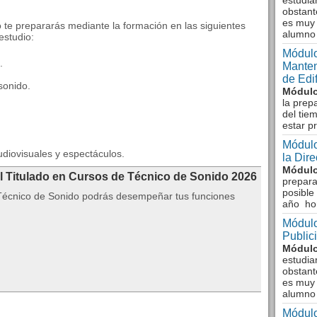
estudia
obstant
es muy 
o te prepararás mediante la formación en las siguientes
alumno
studio:
Módulo
.
Manten
de Edi
sonido.
Módulo
la prep
del tie
estar p
Módulo
diovisuales y espectáculos.
la Dir
Módulo
l Titulado en Cursos de Técnico de Sonido 2026
prepara
posible
 Técnico de Sonido podrás desempeñar tus funciones
año ho
Módulo
Public
Módulo
estudia
obstant
es muy 
alumno
Módulo