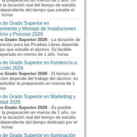
r la preparación en menos de 1 año, no
e la duración real del tiempo de estudio
dependiente del tiempo que estudie el
 horas
 de Grado Superior en
imiento y Montaje de Instalaciones
ficio y Proceso 2026
s Grado Superior 2026
- La duración de
aración para las Pruebas Libres depende
mpo que estudie el alumno. Es factible
reparado en menos de 1 año horas
 de Grado Superior en Asistencia a
ección 2026
s Grado Superior 2026
- El tiempo de
ción depende del trabajo del alumno: es
 estudiar la preparación en menos de 1
ras
 de Grado Superior en Marketing y
idad 2026
s Grado Superior 2026
- Es posible
r la preparación en menos de 1 año, no
e la duración real del tiempo de estudio
dependiente del tiempo dedicado por el
 horas
 de Grado Superior en Iluminación