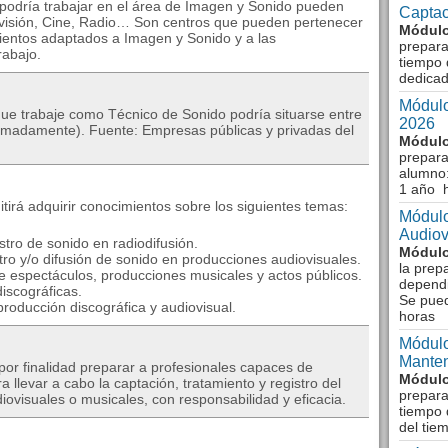
podría trabajar en el área de Imagen y Sonido pueden
Captac
levisión, Cine, Radio… Son centros que pueden pertenecer
Módulo
mientos adaptados a Imagen y Sonido y a las
prepara
rabajo.
tiempo 
dedicad
Módulo
que trabaje como Técnico de Sonido podría situarse entre
2026
ximadamente). Fuente: Empresas públicas y privadas del
Módulo
prepara
alumno:
1 año 
tirá adquirir conocimientos sobre los siguientes temas:
Módulo
Audiov
istro de sonido en radiodifusión.
Módulo
istro y/o difusión de sonido en producciones audiovisuales.
la prep
de espectáculos, producciones musicales y actos públicos.
dependi
iscográficas.
Se pue
producción discográfica y audiovisual.
horas
Módulo
Manten
r finalidad preparar a profesionales capaces de
Módulo
 llevar a cabo la captación, tratamiento y registro del
prepara
iovisuales o musicales, con responsabilidad y eficacia.
tiempo 
del tie