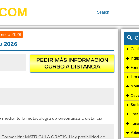
.COM
onido 2026
C
o 2026
Gest
Indu
PEDIR MÁS INFORMACION
CURSO A DISTANCIA
Form
Inmo
Módu
Otro
Sani
Tran
e mediante la metodología de enseñanza a distancia
Turi
Vete
 de Formación: MATRÍCULA GRATIS. Hay posibilidad de