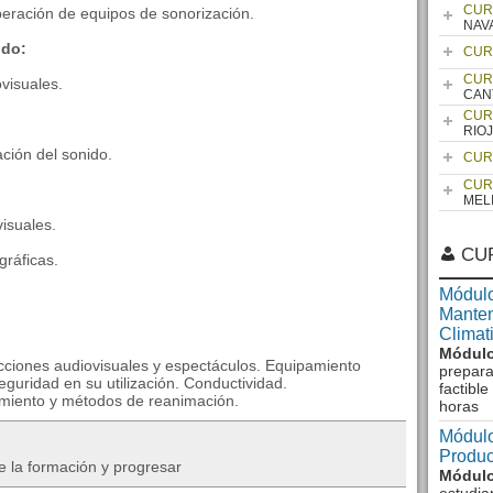
CUR
operación de equipos de sonorización.
NAV
ido:
CUR
CUR
visuales.
CAN
CUR
RIO
ación del sonido.
CUR
CUR
MEL
isuales.
CU
gráficas.
Módulo
Manten
Climat
Módulo
cciones audiovisuales y espectáculos. Equipamiento
prepara
eguridad en su utilización. Conductividad.
factibl
tamiento y métodos de reanimación.
horas
Módulo
Produc
e la formación y progresar
Módulo