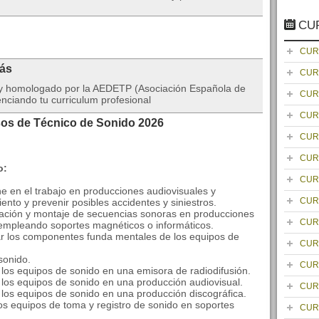
CU
CUR
rás
CUR
da y homologado por la AEDETP (Asociación Española de
CUR
nciando tu curriculum profesional
CUR
sos de Técnico de Sonido 2026
CUR
CUR
o:
CUR
ne en el trabajo en producciones audiovisuales y
CUR
nto y prevenir posibles accidentes y siniestros.
ización y montaje de secuencias sonoras en producciones
CUR
 empleando soportes magnéticos o informáticos.
car los componentes funda mentales de los equipos de
CUR
 sonido.
CUR
e los equipos de sonido en una emisora de radiodifusión.
e los equipos de sonido en una producción audiovisual.
CUR
e los equipos de sonido en una producción discográfica.
los equipos de toma y registro de sonido en soportes
CUR