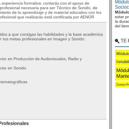
Módulo
 experiencia formativa: contarás con el apoyo de
Sociocu
 profesional necesaria para ser Técnico de Sonido, de
Módulo
miento de tu aprendizaje y de material educativo con los
estar p
ofesional que realizarás está certificada por AENOR
la dura
del tie
idos a que consigas las habilidades y la base académica
r tus metas profesionales en Imagen y Sonido:
TE
Módul
rior en Producción de Audiovisuales, Radio y
Inmobil
rior en Sonido
Módul
Mante
inematográficas
Cursos P
Profesionales