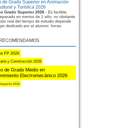
 de Grado Superior en Animación
ltural y Turística 2026
s Grado Superior 2026
- Es factible
reparado en menos de 1 año, no obstante
ción real del tiempo de estudio depende
mpo dedicado por el alumno horas
 RECOMENDAMOS
os FP 2026
iaria y Construcción 2026
o de Grado Medio en
nimiento Electromecánico 2026
eluquería 2026