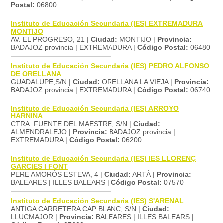
Postal:
06800
Instituto de Educación Secundaria (IES) EXTREMADURA
MONTIJO
AV. EL PROGRESO, 21 |
Ciudad:
MONTIJO |
Provincia:
BADAJOZ provincia | EXTREMADURA |
Código Postal:
06480
Instituto de Educación Secundaria (IES) PEDRO ALFONSO
DE ORELLANA
GUADALUPE,S/N |
Ciudad:
ORELLANA LA VIEJA |
Provincia:
BADAJOZ provincia | EXTREMADURA |
Código Postal:
06740
Instituto de Educación Secundaria (IES) ARROYO
HARNINA
CTRA. FUENTE DEL MAESTRE, S/N |
Ciudad:
ALMENDRALEJO |
Provincia:
BADAJOZ provincia |
EXTREMADURA |
Código Postal:
06200
Instituto de Educación Secundaria (IES) IES LLORENÇ
GARCIES I FONT
PERE AMORÓS ESTEVA, 4 |
Ciudad:
ARTÀ |
Provincia:
BALEARES | ILLES BALEARS |
Código Postal:
07570
Instituto de Educación Secundaria (IES) S'ARENAL
ANTIGA CARRETERA CAP BLANC, S/N |
Ciudad:
LLUCMAJOR |
Provincia:
BALEARES | ILLES BALEARS |