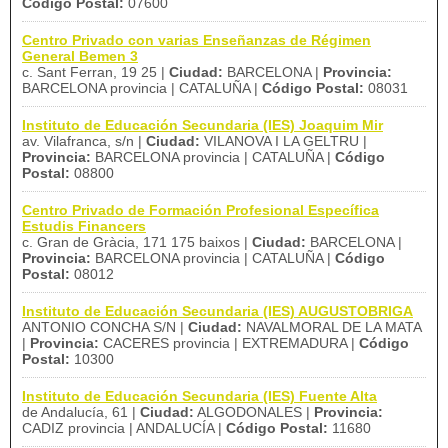
Código Postal:
07600
Centro Privado con varias Enseñanzas de Régimen
General Bemen 3
c. Sant Ferran, 19 25 |
Ciudad:
BARCELONA |
Provincia:
BARCELONA provincia | CATALUÑA |
Código Postal:
08031
Instituto de Educación Secundaria (IES) Joaquim Mir
av. Vilafranca, s/n |
Ciudad:
VILANOVA I LA GELTRU |
Provincia:
BARCELONA provincia | CATALUÑA |
Código
Postal:
08800
Centro Privado de Formación Profesional Específica
Estudis Financers
c. Gran de Gràcia, 171 175 baixos |
Ciudad:
BARCELONA |
Provincia:
BARCELONA provincia | CATALUÑA |
Código
Postal:
08012
Instituto de Educación Secundaria (IES) AUGUSTOBRIGA
ANTONIO CONCHA S/N |
Ciudad:
NAVALMORAL DE LA MATA
|
Provincia:
CACERES provincia | EXTREMADURA |
Código
Postal:
10300
Instituto de Educación Secundaria (IES) Fuente Alta
de Andalucía, 61 |
Ciudad:
ALGODONALES |
Provincia:
CADIZ provincia | ANDALUCÍA |
Código Postal:
11680