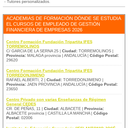
- Tutores personalizados.
ACADEMIAS DE FORMACIÓN DÓNDE SE ESTUDIA
EL CURSOS DE EMPLEADO DE GESTIÓN
FINANCIERA DE EMPRESAS 2026
Centro Formación Fundación Tripartita IFES
TORREMOLINOS
C/ GARCIA DE LA SERNA 25 |
Ciudad:
TORREMOLINOS |
Provincia:
MALAGA provincia | ANDALUCÍA |
Código Postal:
29620
Centro Formación Fundación Tripartita IFES
TORREDONJIMENO
RAFAEL ALBERTI, 2 |
Ciudad:
TORREDONJIMENO |
Provincia:
JAEN PROVINCIA | ANDALUCÍA |
Código Postal:
23650
Centro Privado con varias Enseñanzas de Régimen
General CEDES
CR. DE PEÑAS, 11 |
Ciudad:
ALBACETE |
Provincia:
ALBACETE provincia | CASTILLA LA MANCHA |
Código
Postal:
02006