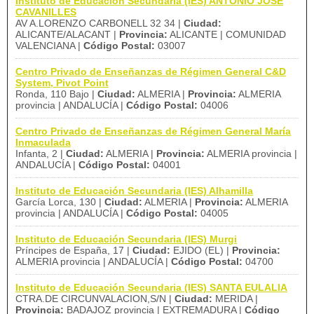
Instituto de Educación Secundaria (IES) ANTONIO JOSÉ
CAVANILLES
AV A.LORENZO CARBONELL 32 34 |
Ciudad:
ALICANTE/ALACANT |
Provincia:
ALICANTE | COMUNIDAD
VALENCIANA |
Código Postal:
03007
Centro Privado de Enseñanzas de Régimen General C&D
System, Pivot Point
Ronda, 110 Bajo |
Ciudad:
ALMERIA |
Provincia:
ALMERIA
provincia | ANDALUCÍA |
Código Postal:
04006
Centro Privado de Enseñanzas de Régimen General María
Inmaculada
Infanta, 2 |
Ciudad:
ALMERIA |
Provincia:
ALMERIA provincia |
ANDALUCÍA |
Código Postal:
04001
Instituto de Educación Secundaria (IES) Alhamilla
García Lorca, 130 |
Ciudad:
ALMERIA |
Provincia:
ALMERIA
provincia | ANDALUCÍA |
Código Postal:
04005
Instituto de Educación Secundaria (IES) Murgi
Príncipes de España, 17 |
Ciudad:
EJIDO (EL) |
Provincia:
ALMERIA provincia | ANDALUCÍA |
Código Postal:
04700
Instituto de Educación Secundaria (IES) SANTA EULALIA
CTRA.DE CIRCUNVALACION,S/N |
Ciudad:
MERIDA |
Provincia:
BADAJOZ provincia | EXTREMADURA |
Código